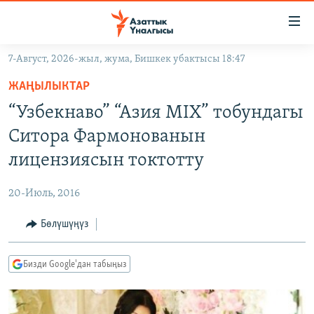
Линктер
Мазмунга
өтүңүз
7-Август, 2026-жыл, жума, Бишкек убактысы 18:47
Навигацияга
ЖАҢЫЛЫКТАР
өтүңүз
ЖАҢЫЛЫКТАР
КЫРГЫЗСТАН
Издөөгө
“Узбекнаво” “Азия MIX” тобундагы
салыңыз
ДҮЙНӨ
КЫРГЫЗСТАН
Ситора Фармонованын
УКРАИНА
САЯСАТ
ДҮЙНӨ
лицензиясын токтотту
АТАЙЫН ИЛИКТӨӨ
ЭКОНОМИКА
БОРБОР АЗИЯ
20-Июль, 2016
ТВ ПРОГРАММАЛАР
МАДАНИЯТ
Бөлүшүңүз
ПОДКАСТ
БҮГҮН АЗАТТЫКТА
ӨЗГӨЧӨ ПИКИР
ЭКСПЕРТТЕР ТАЛДАЙТ
Бизди Google'дан табыңыз
БИЗ ЖАНА ДҮЙНӨ
Русский
ДАНИСТЕ