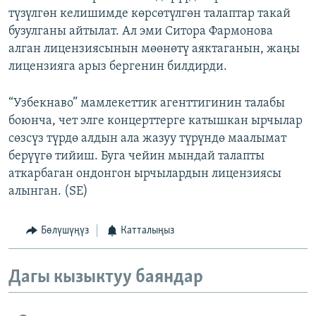
түзүлгөн келишимде көрсөтүлгөн талаптар такай
бузулганы айтылат. Ал эми Ситора Фармонова
алган лицензиясынын мөөнөтү аяктаганын, жаңы
лицензияга арыз бергенин билдирди.
“Узбекнаво” мамлекеттик агенттигинин талабы
боюнча, чет элге концерттерге катышкан ырчылар
сөзсүз түрдө алдын ала жазуу түрүндө маалымат
берүүгө тийиш. Буга чейин мындай талапты
аткарбаган ондонгон ырчылардын лицензиясы
алынган. (SE)
Бөлүшүңүз
Катталыңыз
Дагы кызыктуу баяндар