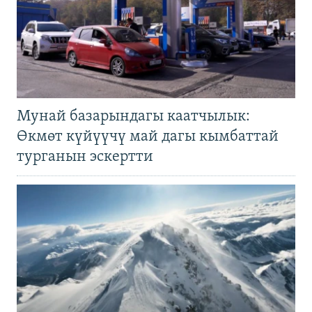
Мунай базарындагы каатчылык:
Өкмөт күйүүчү май дагы кымбаттай
турганын эскертти