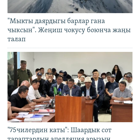
"Мыкты даярдыгы барлар гана
чыксын". Жеңиш чокусу боюнча жаңы
талап
"75чилердин каты": Шаардык сот
тараптардын апелляция арызын