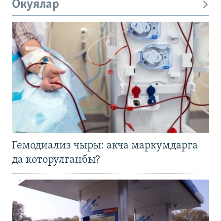
Окуялар
Гемодиализ чыры: акча маркумдарга
да которулганбы?