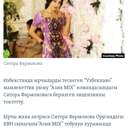
ОНЛАЙН ШЕРИНЕ
ЭЖЕ-СИҢДИЛЕР
АЗАТТЫК+
ЫҢГАЙСЫЗ СУРООЛОР
ЭЕ/АРнун бардык сайттары
Ситора Фармонова
Өзбекстанда ырчыларды тескеген “Узбекнаво”
мамлекеттик уюму “Азия MIX” командасындагы
Ситора Фармоновага берилген лицензияны
токтотту.
Ырчы жана актриса Ситора Фармонова Орусиядагы
КВН сынагына“Азия MIX” тобунун курамында