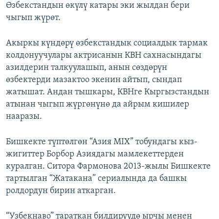
Өзбекстандын өкүлү катары эки жылдан бери
чыгып жүрөт.
Акыркы күндөрү өзбекстандык социалдык тармак
колдонуучулары актрисанын КВН сахнасындагы
азилдерин талкуулашып, анын сөздөрүн
өзбектерди мазактоо экенин айтып, сындап
жатышат. Андан тышкары, КВНге Кыргызстандын
атынан чыгып жүргөнүнө да айрым кишилер
нааразы.
Бишкекте түптөлгөн “Азия MIX” тобундагы кыз-
жигиттер Борбор Азиядагы мамлекеттерден
куралган. Ситора Фармонова 2013-жылы Бишкекте
тартылган “Жатакана” сериалында да башкы
ролдордун бирин аткарган.
“Узбекнаво” тараткан билдирүүдө ырчы менен