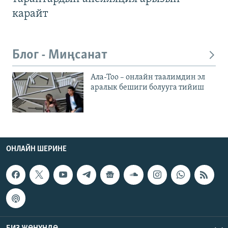
карайт
Блог - Миңсанат
Ала-Тоо – онлайн таалимдин эл
аралык бешиги болууга тийиш
ОНЛАЙН ШЕРИНЕ