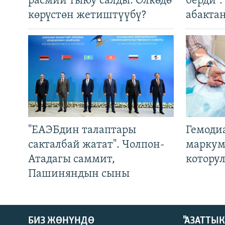
расмий тыюу салды. Өлкөдө
берди"
көрүстөн жетиштүүбү?
абакта
"ЕАЭБдин талаптары
Гемоди
сакталбай жатат". Чолпон-
маркум
Атадагы саммит,
котору
Пашиняндын сыны
БИЗ ЖӨНҮНДӨ
"АЗАТТЫ