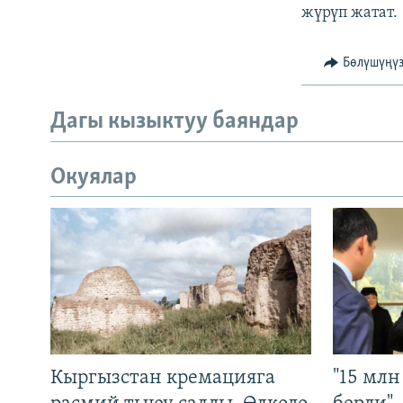
жүрүп жатат.
Бөлүшүңү
Дагы кызыктуу баяндар
Окуялар
Кыргызстан кремацияга
"15 мл