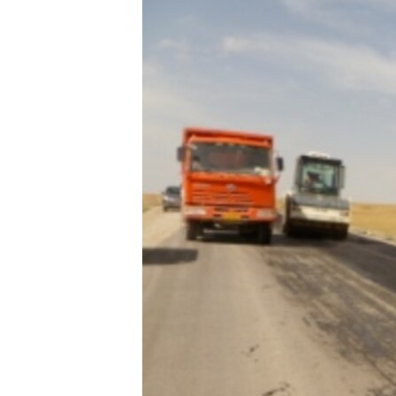
ЭЖЕ-СИҢДИЛЕР
АЗАТТЫК+
ЫҢГАЙСЫЗ СУРООЛОР