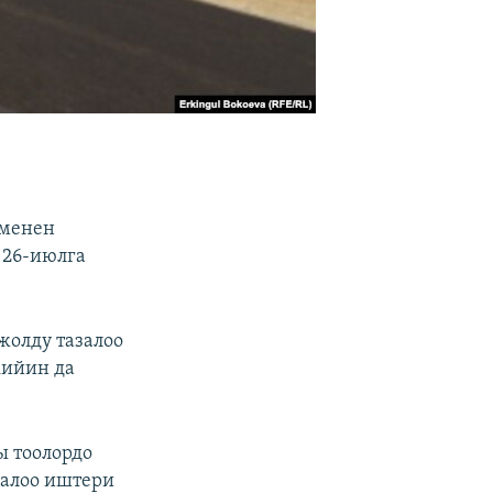
 менен
 26-июлга
олду тазалоо
кийин да
ы тоолордо
залоо иштери