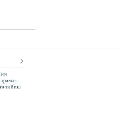
айн
 аралык
га тийиш