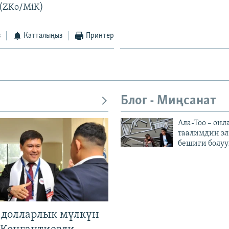
 (ZKo/MiK)
з
Катталыңыз
Принтер
Блог - Миңсанат
Ала-Тоо – онл
таалимдин эл
бешиги болуу
н долларлык мүлкүн