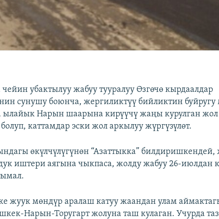
 чейин убактылуу жабуу тууралуу Өзгөчө кырдаалдар
ин сунушу боюнча, жергиликтүү бийликтин буйругу
 ылайык Нарын шаарына кирүүчү жаңы курулган жол
болуп, каттамдар эски жол аркылуу жүргүзүлөт.
дагы өкүлчүлүгүнөн “Азаттыкка” билдиришкендей, ж
дук иштери аягына чыкпаса, жолду жабуу 26-июлдан 
ымал.
ке жуук мөндүр аралаш катуу жаандан улам аймактаг
ишкек-Нарын-Торугарт жолуна таш кулаган. Учурда та