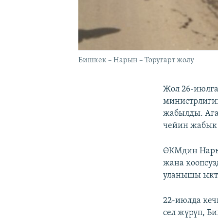
Бишкек – Нарын – Торугарт жолу
Жол 26-июлга
министрлигин
жабылды. Ага
чейин жабык 
ӨКМдин Нарын
жана коопсуз
уланышы ыкт
22-июлда кеч
сел жүрүп, Б