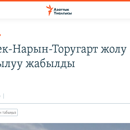
Р
к-Нарын-Торугарт жолу
ылуу жабылды
з
ан табыңыз