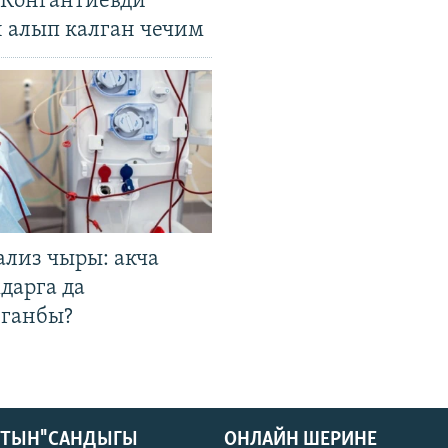
. Конгантиевди
н алып калган чечим
ализ чыры: акча
дарга да
лганбы?
КТЫН" САНДЫГЫ
ОНЛАЙН ШЕРИНЕ