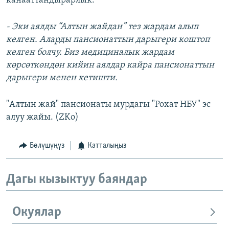
канааттандырарлык:
- Эки аялды “Алтын жайдан” тез жардам алып
келген. Аларды пансионаттын дарыгери коштоп
келген болчу. Биз медициналык жардам
көрсөткөндөн кийин аялдар кайра пансионаттын
дарыгери менен кетишти.
"Алтын жай" пансионаты мурдагы "Рохат НБУ" эс
алуу жайы. (ZKo)
Бөлүшүңүз
Катталыңыз
Дагы кызыктуу баяндар
Окуялар