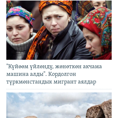
"Күйөөм үйлөндү, жөнөткөн акчама
машина алды". Кордолгон
түркмөнстандык мигрант аялдар