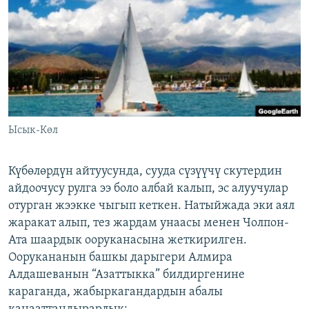
ОНЛАЙН ШЕРИНЕ
ЭЖЕ-СИҢДИЛЕР
АЗАТТЫК+
ЫҢГАЙСЫЗ СУРООЛОР
ЭЕ/АРнун бардык сайттары
Ысык-Көл
Күбөлөрдүн айтуусунда, сууда сүзүүчү скутердин
айдоочусу рулга ээ боло албай калып, эс алуучулар
отурган жээкке чыгып кеткен. Натыйжада эки аял
жаракат алып, тез жардам унаасы менен Чолпон-
Ата шаардык ооруканасына жеткирилген.
Оорукананын башкы дарыгери Алмира
Алдашеванын “Азаттыкка” билдиргенине
караганда, жабыркагандардын абалы