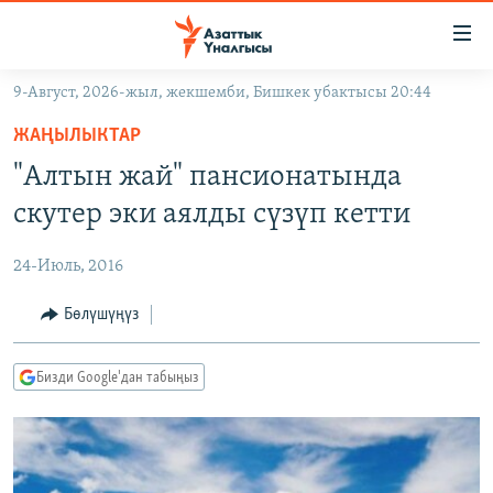
Линктер
Мазмунга
өтүңүз
9-Август, 2026-жыл, жекшемби, Бишкек убактысы 20:44
Навигацияга
ЖАҢЫЛЫКТАР
өтүңүз
ЖАҢЫЛЫКТАР
КЫРГЫЗСТАН
Издөөгө
"Алтын жай" пансионатында
салыңыз
ДҮЙНӨ
КЫРГЫЗСТАН
скутер эки аялды сүзүп кетти
УКРАИНА
САЯСАТ
ДҮЙНӨ
24-Июль, 2016
АТАЙЫН ИЛИКТӨӨ
ЭКОНОМИКА
БОРБОР АЗИЯ
ТВ ПРОГРАММАЛАР
Бөлүшүңүз
МАДАНИЯТ
ПОДКАСТ
БҮГҮН АЗАТТЫКТА
Бизди Google'дан табыңыз
ӨЗГӨЧӨ ПИКИР
ЭКСПЕРТТЕР ТАЛДАЙТ
БИЗ ЖАНА ДҮЙНӨ
Русский
ДАНИСТЕ