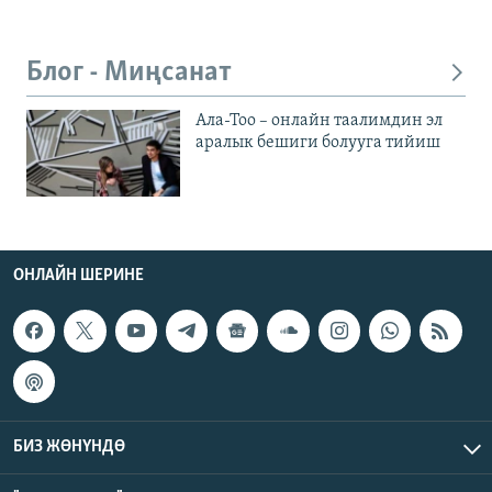
Блог - Миңсанат
Ала-Тоо – онлайн таалимдин эл
аралык бешиги болууга тийиш
ОНЛАЙН ШЕРИНЕ
БИЗ ЖӨНҮНДӨ