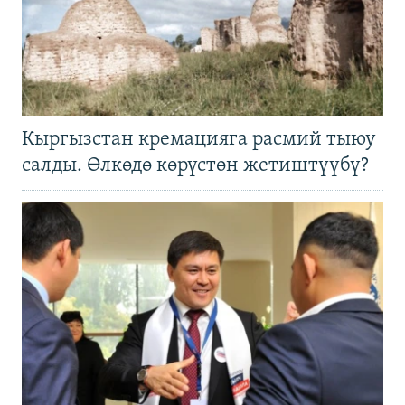
Кыргызстан кремацияга расмий тыюу
салды. Өлкөдө көрүстөн жетиштүүбү?