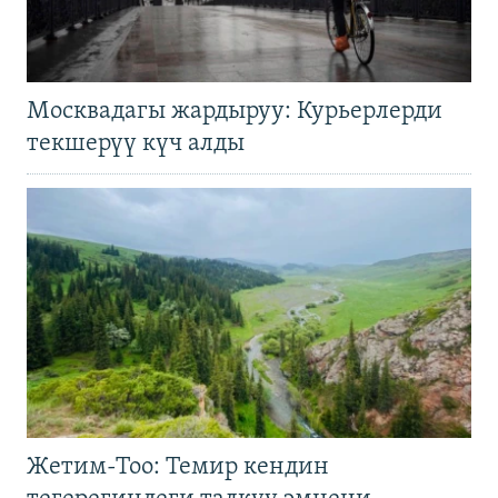
Москвадагы жардыруу: Курьерлерди
текшерүү күч алды
Жетим-Тоо: Темир кендин