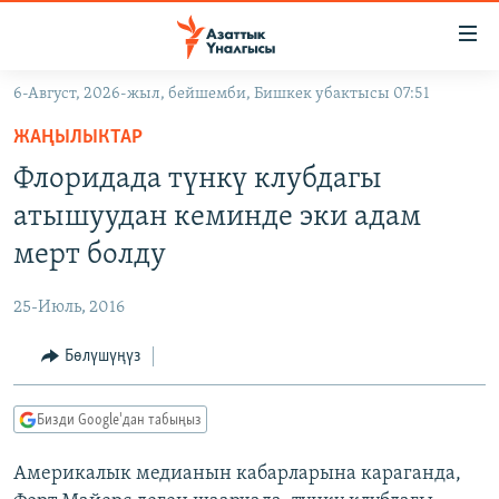
Линктер
Мазмунга
өтүңүз
6-Август, 2026-жыл, бейшемби, Бишкек убактысы 07:51
Навигацияга
ЖАҢЫЛЫКТАР
өтүңүз
ЖАҢЫЛЫКТАР
КЫРГЫЗСТАН
Издөөгө
Флоридада түнкү клубдагы
салыңыз
ДҮЙНӨ
КЫРГЫЗСТАН
атышуудан кеминде эки адам
УКРАИНА
САЯСАТ
ДҮЙНӨ
мерт болду
АТАЙЫН ИЛИКТӨӨ
ЭКОНОМИКА
БОРБОР АЗИЯ
25-Июль, 2016
ТВ ПРОГРАММАЛАР
МАДАНИЯТ
Бөлүшүңүз
ПОДКАСТ
БҮГҮН АЗАТТЫКТА
ӨЗГӨЧӨ ПИКИР
ЭКСПЕРТТЕР ТАЛДАЙТ
Бизди Google'дан табыңыз
БИЗ ЖАНА ДҮЙНӨ
Русский
Америкалык медианын кабарларына караганда,
ДАНИСТЕ