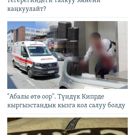
тегерегиндеги талкуу эмнени
каңкуулайт?
"Абалы өтө оор". Түндүк Кипрде
кыргызстандык кызга кол салуу болду