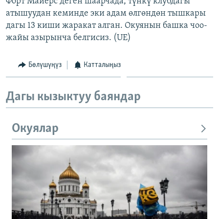
Форт Майерс деген шаарчада, түнкү клубдагы
ОНЛАЙН ШЕРИНЕ
ЭЖЕ-СИҢДИЛЕР
атышуудан кеминде эки адам өлгөндөн тышкары
дагы 13 киши жаракат алган. Окуянын башка чоо-
АЗАТТЫК+
жайы азырынча белгисиз. (UE)
ЫҢГАЙСЫЗ СУРООЛОР
Бөлүшүңүз
Катталыңыз
ЭЕ/АРнун бардык сайттары
Дагы кызыктуу баяндар
Окуялар