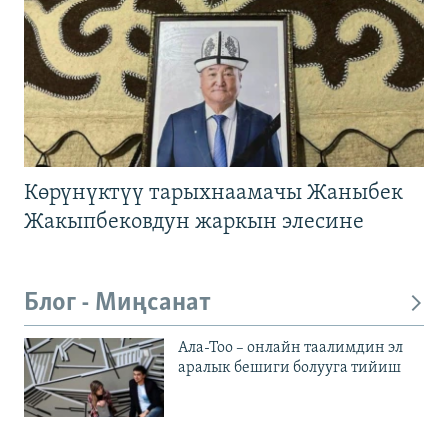
Көрүнүктүү тарыхнаамачы Жаныбек
Жакыпбековдун жаркын элесине
Блог - Миңсанат
Ала-Тоо – онлайн таалимдин эл
аралык бешиги болууга тийиш