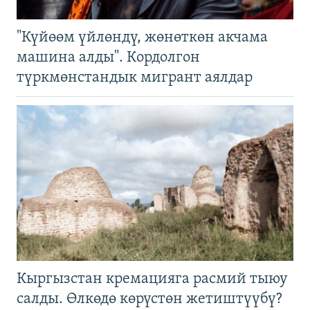
"Күйөөм үйлөндү, жөнөткөн акчама
машина алды". Кордолгон
түркмөнстандык мигрант аялдар
Кыргызстан кремацияга расмий тыюу
салды. Өлкөдө көрүстөн жетиштүүбү?