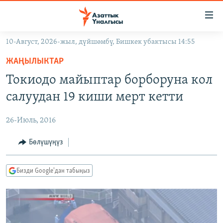
Линктер
Мазмунга
өтүңүз
10-Август, 2026-жыл, дүйшөмбү, Бишкек убактысы 14:55
Навигацияга
ЖАҢЫЛЫКТАР
өтүңүз
ЖАҢЫЛЫКТАР
КЫРГЫЗСТАН
Издөөгө
Токиодо майыптар борборуна кол
салыңыз
ДҮЙНӨ
КЫРГЫЗСТАН
салуудан 19 киши мерт кетти
УКРАИНА
САЯСАТ
ДҮЙНӨ
26-Июль, 2016
АТАЙЫН ИЛИКТӨӨ
ЭКОНОМИКА
БОРБОР АЗИЯ
ТВ ПРОГРАММАЛАР
Бөлүшүңүз
МАДАНИЯТ
ПОДКАСТ
БҮГҮН АЗАТТЫКТА
Бизди Google'дан табыңыз
ӨЗГӨЧӨ ПИКИР
ЭКСПЕРТТЕР ТАЛДАЙТ
БИЗ ЖАНА ДҮЙНӨ
Русский
ДАНИСТЕ