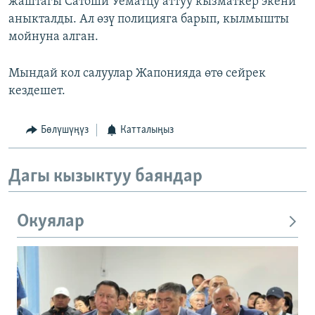
жаштагы Сатоши Уематцу аттуу кызматкер экени
аныкталды. Ал өзү полицияга барып, кылмышты
мойнуна алган.
Мындай кол салуулар Жапонияда өтө сейрек
кездешет.
Бөлүшүңүз
Катталыңыз
Дагы кызыктуу баяндар
Окуялар