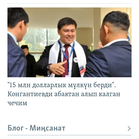
"15 млн долларлык мүлкүн берди".
Конгантиевди абактан алып калган
чечим
Блог - Миңсанат