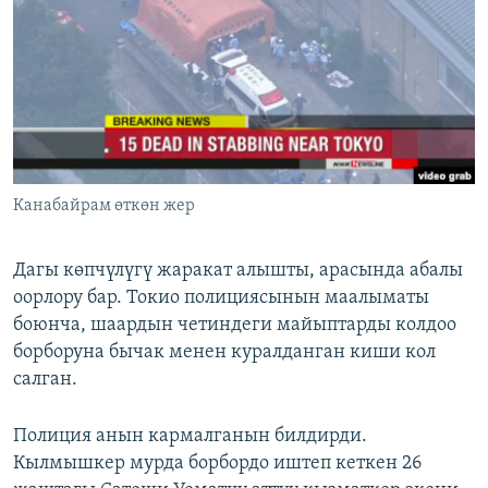
ОНЛАЙН ШЕРИНЕ
ЭЖЕ-СИҢДИЛЕР
АЗАТТЫК+
ЫҢГАЙСЫЗ СУРООЛОР
ЭЕ/АРнун бардык сайттары
Канабайрам өткөн жер
Дагы көпчүлүгү жаракат алышты, арасында абалы
оорлору бар. Токио полициясынын маалыматы
боюнча, шаардын четиндеги майыптарды колдоо
борборуна бычак менен куралданган киши кол
салган.
Полиция анын кармалганын билдирди.
Кылмышкер мурда борбордо иштеп кеткен 26