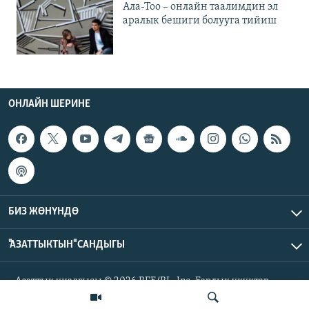
Ала-Тоо – онлайн таалимдин эл
аралык бешиги болууга тийиш
ОНЛАЙН ШЕРИНЕ
БИЗ ЖӨНҮНДӨ
"АЗАТТЫКТЫН" САНДЫГЫ
Азаттык үналгысы © 2026 RFE/RL, Inc. Бардык укуктар
корголгон.