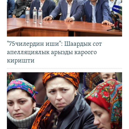
"75чилердин иши": Шаардык сот
апелляциялык арызды кароого
киришти