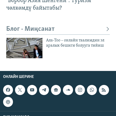
"Борбор Азия Шенгени": Туризм
чөлкөмдү байытабы?
Блог - Миңсанат
Ала-Тоо – онлайн таалимдин эл
аралык бешиги болууга тийиш
ОНЛАЙН ШЕРИНЕ