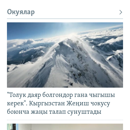
Окуялар
"Толук даяр болгондор гана чыгышы
керек". Кыргызстан Жеңиш чокусу
боюнча жаңы талап сунуштады