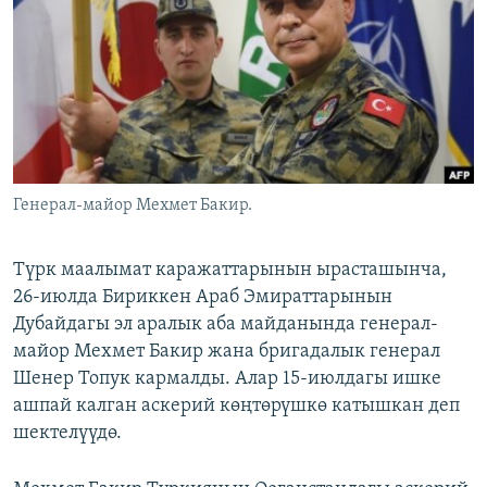
ОНЛАЙН ШЕРИНЕ
ЭЖЕ-СИҢДИЛЕР
АЗАТТЫК+
ЫҢГАЙСЫЗ СУРООЛОР
ЭЕ/АРнун бардык сайттары
Генерал-майор Мехмет Бакир.
Түрк маалымат каражаттарынын ырасташынча,
26-июлда Бириккен Араб Эмираттарынын
Дубайдагы эл аралык аба майданында генерал-
майор Мехмет Бакир жана бригадалык генерал
Шенер Топук кармалды. Алар 15-июлдагы ишке
ашпай калган аскерий көңтөрүшкө катышкан деп
шектелүүдө.