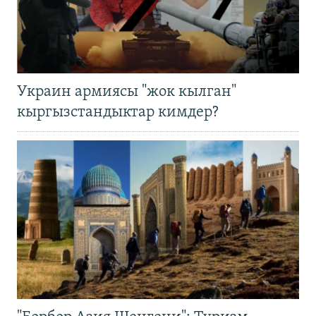
Украин армиясы "жок кылган"
кыргызстандыктар кимдер?