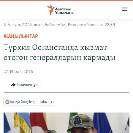
Линктер
Мазмунга
өтүңүз
6-Август, 2026-жыл, бейшемби, Бишкек убактысы 23:59
Навигацияга
ЖАҢЫЛЫКТАР
өтүңүз
ЖАҢЫЛЫКТАР
КЫРГЫЗСТАН
Издөөгө
Түркия Ооганстанда кызмат
салыңыз
ДҮЙНӨ
КЫРГЫЗСТАН
өтөгөн генералдарын кармады
УКРАИНА
САЯСАТ
ДҮЙНӨ
27-Июль, 2016
АТАЙЫН ИЛИКТӨӨ
ЭКОНОМИКА
БОРБОР АЗИЯ
ТВ ПРОГРАММАЛАР
Бөлүшүңүз
МАДАНИЯТ
ПОДКАСТ
БҮГҮН АЗАТТЫКТА
Бизди Google'дан табыңыз
ӨЗГӨЧӨ ПИКИР
ЭКСПЕРТТЕР ТАЛДАЙТ
БИЗ ЖАНА ДҮЙНӨ
Русский
ДАНИСТЕ