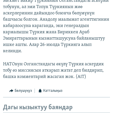
Мехмет Бакир Түркиянын Ооганстандагы аскерий
тобунун, ал эми Топук Түркиянын жөө
аскерлеринин дайындоо боюнча бөлүмүнүн
башчысы болгон. Анадолу маалымат агенттигинин
кабарлоосуна караганда, эки генералдын
кармалышы Түркия жана Бириккен Араб
Эмираттарынын кызматташуусуна байланыштуу
ишке ашты. Алар 26-июлда Түркияга алып
келинди.
НАТОнун Ооганстандагы өкүлү Түркия аскердик
тобу өз миссиясын аткарып жатат деп билдирип,
башка комментарий жасаган жок. (AiT)
Бөлүшүңүз
Катталыңыз
Дагы кызыктуу баяндар