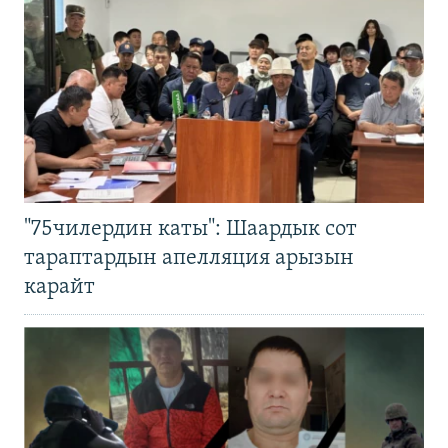
"75чилердин каты": Шаардык сот
тараптардын апелляция арызын
карайт