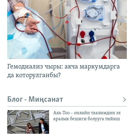
Гемодиализ чыры: акча маркумдарга
да которулганбы?
Блог - Миңсанат
Ала-Тоо – онлайн таалимдин эл
аралык бешиги болууга тийиш