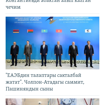
Конгантиевди абактан алып калган
чечим
"ЕАЭБдин талаптары сакталбай
жатат". Чолпон-Атадагы саммит,
Пашиняндын сыны