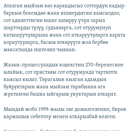
ОНЛАЙН ШЕРИНЕ
Аталган мыйзам көз карандысыз соттордун кадыр-
ЭЖЕ-СИҢДИЛЕР
баркын бекемдөө жана ишмердигин камсыздоо,
АЗАТТЫК+
сот адилеттигин ишке ашыруу үчүн зарыл
ЫҢГАЙСЫЗ СУРООЛОР
шарттарды түзүү, судьяларга, сот отурумунун
катышуучуларына жана сот аткаруучуларга карата
коркутууларга, басым өткөрүүгө жол бербөө
ЭЕ/АРнун бардык сайттары
максатында иштелип чыккан.
Жазык-процессуалдык кодекстин 270-беренесине
ылайык, сот приставы сот отурумунда тартипти
камсыз кылат. Төрагалык кылган адамдын
буйруктарын жана мыйзам тарабынан ага
жүктөлгөн башка ыйгарым укуктарын аткарат.
Мындай жобо 1999-жылы эле демилгеленип, бирок
каржылык себептер менен аткарылбай келген.