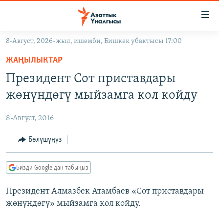
Линктер
Мазмунга
өтүңүз
8-Август, 2026-жыл, ишемби, Бишкек убактысы 17:00
Навигацияга
ЖАҢЫЛЫКТАР
өтүңүз
ЖАҢЫЛЫКТАР
КЫРГЫЗСТАН
Издөөгө
Президент Сот приставдары
салыңыз
ДҮЙНӨ
КЫРГЫЗСТАН
жөнүндөгү мыйзамга кол койду
УКРАИНА
САЯСАТ
ДҮЙНӨ
8-Август, 2016
АТАЙЫН ИЛИКТӨӨ
ЭКОНОМИКА
БОРБОР АЗИЯ
ТВ ПРОГРАММАЛАР
Бөлүшүңүз
МАДАНИЯТ
ПОДКАСТ
БҮГҮН АЗАТТЫКТА
Бизди Google'дан табыңыз
ӨЗГӨЧӨ ПИКИР
ЭКСПЕРТТЕР ТАЛДАЙТ
Президент Алмазбек Атамбаев «Сот приставдары
БИЗ ЖАНА ДҮЙНӨ
Русский
жөнүндөгү» мыйзамга кол койду.
ДАНИСТЕ