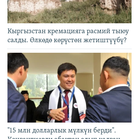
Кыргызстан кремацияга расмий тыюу
салды. Өлкөдө көрүстөн жетиштүүбү?
"15 млн долларлык мүлкүн берди".