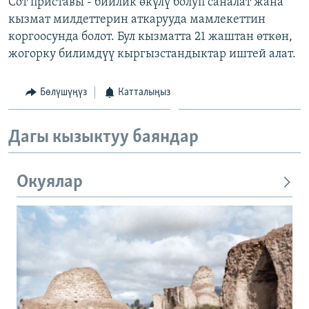
Сот приставы - бийлик өкүлү болуп саналат жана
кызмат милдеттерин аткарууда мамлекеттин
коргоосунда болот. Бул кызматта 21 жаштан өткөн,
жогорку билимдүү кыргызстандыктар иштей алат.
Бөлүшүңүз
Катталыңыз
Дагы кызыктуу баяндар
Окуялар