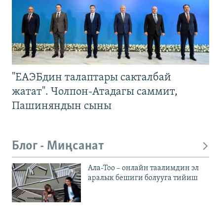
"ЕАЭБдин талаптары сакталбай
жатат". Чолпон-Атадагы саммит,
Пашиняндын сыны
Блог - Миңсанат
Ала-Тоо – онлайн таалимдин эл
аралык бешиги болууга тийиш