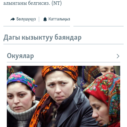
алынганы белгисиз. (NT)
Бөлүшүңүз
Катталыңыз
Дагы кызыктуу баяндар
Окуялар