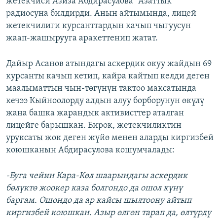
жетекчиси Азиза Абдирасулова "Азаттык"
ОНЛАЙН ШЕРИНЕ
ЭЖЕ-СИҢДИЛЕР
радиосуна билдирди. Анын айтымында, лицей
жетекчилиги курсанттардын качып чыгуусун
АЗАТТЫК+
жаап-жашырууга аракеттенип жатат.
ЫҢГАЙСЫЗ СУРООЛОР
Дайыр Асанов атындагы аскердик окуу жайдын 69
ЭЕ/АРнун бардык сайттары
курсанты качып кетип, кайра кайтып келди деген
маалыматтын чын-төгүнүн тактоо максатында
кечээ Кыйноолорду алдын алуу борборунун өкүлү
жана башка жарандык активисттер аталган
лицейге барышкан. Бирок, жетекчиликтин
уруксаты жок деген жүйө менен аларды киргизбей
коюшканын Абдирасулова кошумчалады:
-Буга чейин Кара-Көл шаарындагы аскердик
бөлүктө жоокер каза болгондо да ошол күнү
баргам. Ошондо да ар кайсы шылтоону айтып
киргизбей коюшкан. Азыр өлгөн тарап да, өлтүрдү