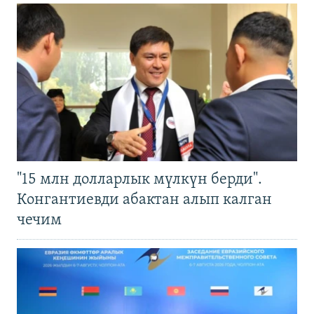
"15 млн долларлык мүлкүн берди".
Конгантиевди абактан алып калган
чечим