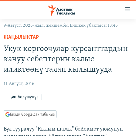
Линктер
Мазмунга
өтүңүз
9-Август, 2026-жыл, жекшемби, Бишкек убактысы 13:46
Навигацияга
ЖАҢЫЛЫКТАР
өтүңүз
ЖАҢЫЛЫКТАР
КЫРГЫЗСТАН
Издөөгө
Укук коргоочулар курсанттардын
салыңыз
ДҮЙНӨ
КЫРГЫЗСТАН
качуу себептерин калыс
УКРАИНА
САЯСАТ
ДҮЙНӨ
иликтөөнү талап кылышууда
АТАЙЫН ИЛИКТӨӨ
ЭКОНОМИКА
БОРБОР АЗИЯ
11-Август, 2016
ТВ ПРОГРАММАЛАР
МАДАНИЯТ
Бөлүшүңүз
ПОДКАСТ
БҮГҮН АЗАТТЫКТА
ӨЗГӨЧӨ ПИКИР
ЭКСПЕРТТЕР ТАЛДАЙТ
Бизди Google'дан табыңыз
БИЗ ЖАНА ДҮЙНӨ
Русский
Бул тууралуу "Кылым шамы" бейөкмөт уюмунун
ДАНИСТЕ