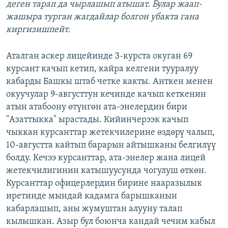
деген тарап да чырлашып атышат. Булар жаап-
жашыра турган жагдайлар болгон убакта гана
киргизишпейт.
Аталган аскер лицейинде 3-курста окуган 69
курсант качып кетип, кайра келгени тууралуу
кабарды Башкы штаб четке какты. Анткен менен
окуучулар 9-августтун кечинде качып кеткенин
атын атабоону өтүнгөн ата-энелердин бири
"Азаттыкка" ырастады. Кийинчерээк качып
чыккан курсанттар жетекчилерине өздөрү чалып,
10-августта кайтып барарын айтышканы белгилүү
болду. Кечээ курсанттар, ата-энелер жана лицей
жетекчилигинин катышуусунда чогулуш өткөн.
Курсанттар офицерлердин бирине нааразылык
иретинде мындай кадамга барышканын
кабарлашып, аны жумуштан алууну талап
кылышкан. Азыр бул боюнча кандай чечим кабыл