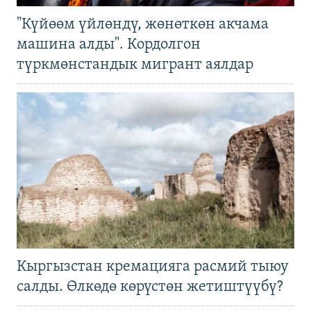
"Күйөөм үйлөндү, жөнөткөн акчама
машина алды". Кордолгон
түркмөнстандык мигрант аялдар
Кыргызстан кремацияга расмий тыюу
салды. Өлкөдө көрүстөн жетиштүүбү?