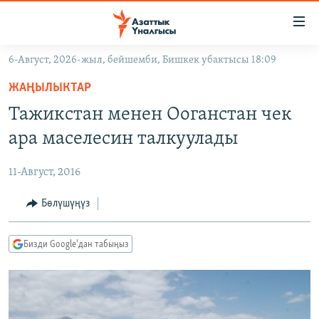
Линктер
Мазмунга
өтүңүз
6-Август, 2026-жыл, бейшемби, Бишкек убактысы 18:09
Навигацияга
ЖАҢЫЛЫКТАР
өтүңүз
ЖАҢЫЛЫКТАР
КЫРГЫЗСТАН
Издөөгө
Тажикстан менен Ооганстан чек
салыңыз
ДҮЙНӨ
КЫРГЫЗСТАН
ара маселесин талкуулады
УКРАИНА
САЯСАТ
ДҮЙНӨ
11-Август, 2016
АТАЙЫН ИЛИКТӨӨ
ЭКОНОМИКА
БОРБОР АЗИЯ
ТВ ПРОГРАММАЛАР
Бөлүшүңүз
МАДАНИЯТ
ПОДКАСТ
БҮГҮН АЗАТТЫКТА
Бизди Google'дан табыңыз
ӨЗГӨЧӨ ПИКИР
ЭКСПЕРТТЕР ТАЛДАЙТ
БИЗ ЖАНА ДҮЙНӨ
Русский
ДАНИСТЕ