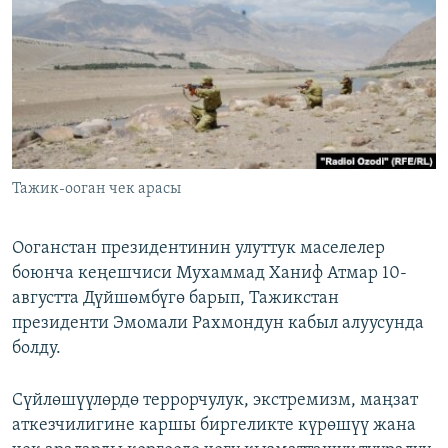
ОНЛАЙН ШЕРИНЕ
ЭЖЕ-СИҢДИЛЕР
АЗАТТЫК+
ЫҢГАЙСЫЗ СУРООЛОР
ЭЕ/АРнун бардык сайттары
Тажик-ооган чек арасы
Ооганстан президентинин улуттук маселелер
боюнча кеңешчиси Мухаммад Ханиф Атмар 10-
августта Дүйшөмбүгө барып, Тажикстан
президенти Эмомали Рахмондун кабыл алуусунда
болду.
Сүйлөшүүлөрдө террорчулук, экстремизм, маңзат
аткезчилигине каршы биргеликте күрөшүү жана