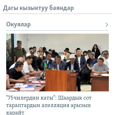
Дагы кызыктуу баяндар
Окуялар
"75чилердин каты": Шаардык сот
тараптардын апелляция арызын
карайт