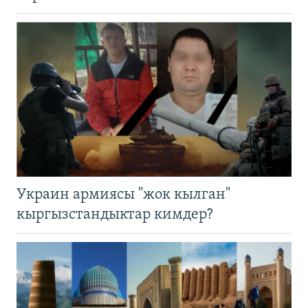
Украин армиясы "жок кылган"
кыргызстандыктар кимдер?