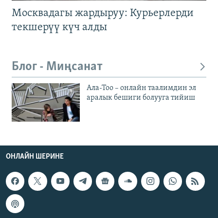
Москвадагы жардыруу: Курьерлерди
текшерүү күч алды
Блог - Миңсанат
Ала-Тоо – онлайн таалимдин эл
аралык бешиги болууга тийиш
ОНЛАЙН ШЕРИНЕ