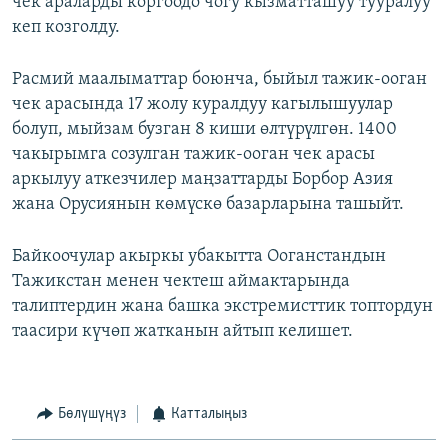
чек араларды коргоодо чогу кызматташуу тууралуу
кеп козголду.
Расмий маалыматтар боюнча, быйыл тажик-ооган
чек арасында 17 жолу куралдуу кагылышуулар
болуп, мыйзам бузган 8 киши өлтүрүлгөн. 1400
чакырымга созулган тажик-ооган чек арасы
аркылуу аткезчилер маңзаттарды Борбор Азия
жана Орусиянын көмүскө базарларына ташыйт.
Байкоочулар акыркы убакытта Ооганстандын
Тажикстан менен чектеш аймактарында
талиптердин жана башка экстремисттик топтордун
таасири күчөп жатканын айтып келишет.
Бөлүшүңүз
Катталыңыз