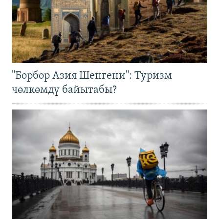
"Борбор Азия Шенгени": Туризм
чөлкөмдү байытабы?