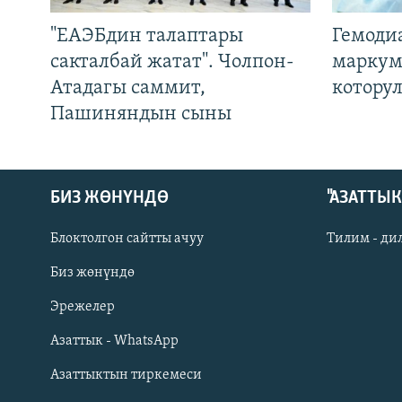
"ЕАЭБдин талаптары
Гемоди
сакталбай жатат". Чолпон-
маркум
Атадагы саммит,
котору
Пашиняндын сыны
БИЗ ЖӨНҮНДӨ
"АЗАТТЫ
Блоктолгон сайтты ачуу
Тилим - ди
Биз жөнүндө
Русский
Эрежелер
Азаттык - WhatsApp
ОНЛАЙН ШЕРИНЕ
Азаттыктын тиркемеси