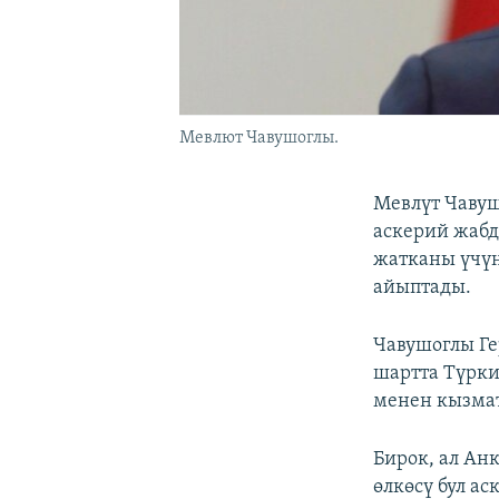
Мевлют Чавушоглы.
Мевлүт Чаву
аскерий жабд
жатканы үчүн
айыптады.
Чавушоглы Ге
шартта Түрки
менен кызмат
Бирок, ал Ан
өлкөсү бул а