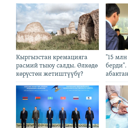
Кыргызстан кремацияга
"15 мл
расмий тыюу салды. Өлкөдө
берди"
көрүстөн жетиштүүбү?
абакта