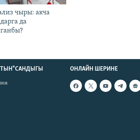
ализ чыры: акча
дарга да
лганбы?
КТЫН" САНДЫГЫ
ОНЛАЙН ШЕРИНЕ
лим