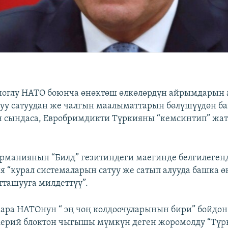
шоглу НАТО боюнча өнөктөш өлкөлөрдүн айрымдарын 
уу сатуудан же чалгын маалыматтарын бөлүшүүдөн б
 сындаса, Евробримдикти Түркияны “кемсинтип” жа
рманиянын “Билд” гезитиндеги маегинде белгилеген
я “курал системаларын сатуу же сатып алууда башка 
ташууга милдеттүү”.
кара НАТОнун “ эң чоң колдоочуларынын бири” бойдон
скерий блоктон чыгышы мүмкүн деген жоромолду “Тү