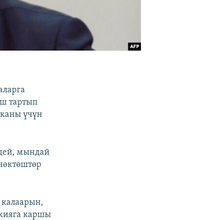
аларга
аш тартып
тканы үчүн
дей, мындай
өнөктөштөр
 калаарын,
ркияга каршы