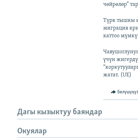
чөйрөлөр” та
Түрк тышкы 
миграция кри
каттоо мүмкү
Чавушоглунун
үчүн жигердү
“коркутуулар
жатат. (UE)
Бөлүшүңү
Дагы кызыктуу баяндар
Окуялар