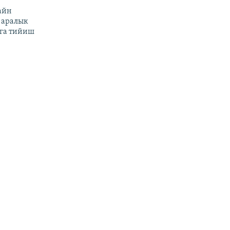
айн
 аралык
га тийиш