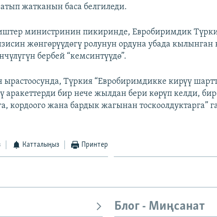
ратып жатканын баса белгиледи.
иштер министринин пикиринде, Евробиримдик Түрк
зисин жөнгөрүүдөгү ролунун ордуна убада кылынган 
нчүлүгүн бербей “кемсинтүүдө”.
 ырастоосунда, Түркия “Евробиримдикке кирүү шарт
ү аракеттерди бир нече жылдан бери көрүп келди, бир
га, кордоого жана бардык жагынан тоскоолдуктарга” 
з
Катталыңыз
Принтер
Блог - Миңсанат