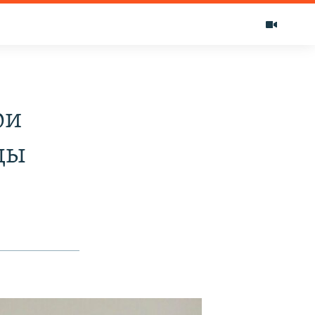
ри
ды