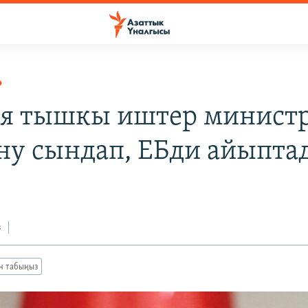
Р
я тышкы иштер минист
у сындап, ЕБди айыпта
з
ан табыңыз