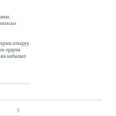
ияны
визасыз
тарын аткаруу
ок ордуна
гана кабылып