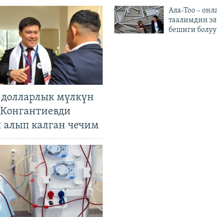
Ала-Тоо – онл
таалимдин эл
бешиги болуу
н долларлык мүлкүн
. Конгантиевди
н алып калган чечим