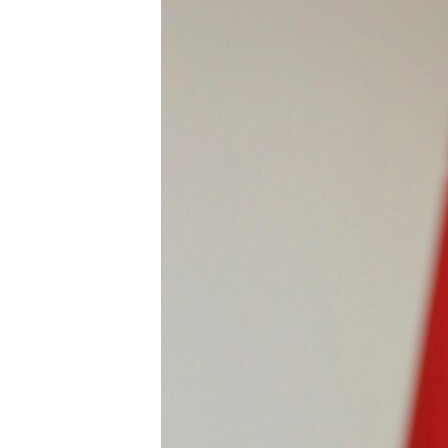
ЭЖЕ-СИҢДИЛЕР
АЗАТТЫК+
ЫҢГАЙСЫЗ СУРООЛОР