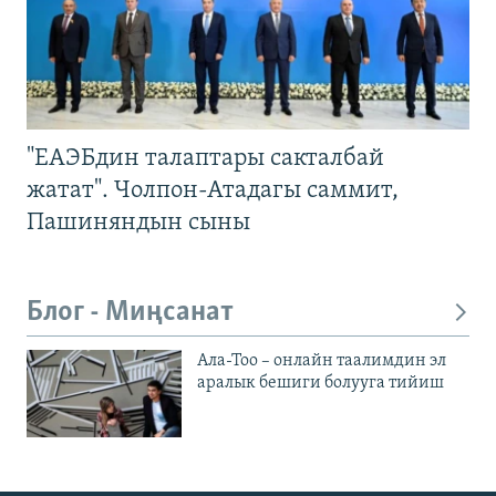
"ЕАЭБдин талаптары сакталбай
жатат". Чолпон-Атадагы саммит,
Пашиняндын сыны
Блог - Миңсанат
Ала-Тоо – онлайн таалимдин эл
аралык бешиги болууга тийиш