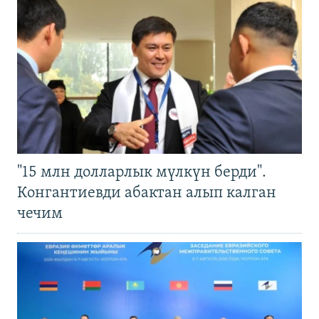
"15 млн долларлык мүлкүн берди".
Конгантиевди абактан алып калган
чечим