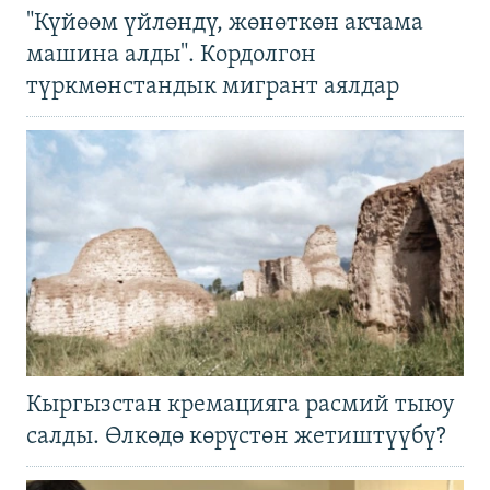
"Күйөөм үйлөндү, жөнөткөн акчама
машина алды". Кордолгон
түркмөнстандык мигрант аялдар
Кыргызстан кремацияга расмий тыюу
салды. Өлкөдө көрүстөн жетиштүүбү?