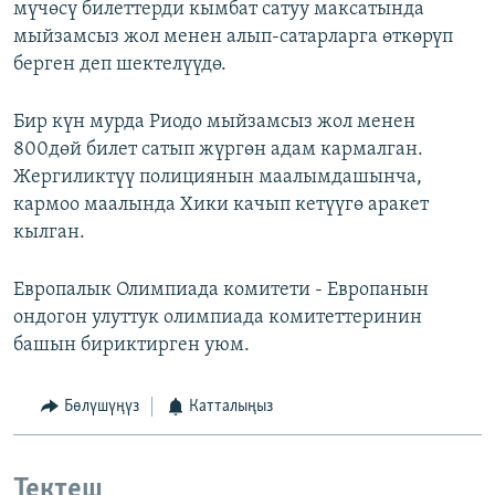
мүчөсү билеттерди кымбат сатуу максатында
мыйзамсыз жол менен алып-сатарларга өткөрүп
берген деп шектелүүдө.
Бир күн мурда Риодо мыйзамсыз жол менен
800дөй билет сатып жүргөн адам кармалган.
Жергиликтүү полициянын маалымдашынча,
кармоо маалында Хики качып кетүүгө аракет
кылган.
Европалык Олимпиада комитети - Европанын
ондогон улуттук олимпиада комитеттеринин
башын бириктирген уюм.
Бөлүшүңүз
Катталыңыз
Тектеш