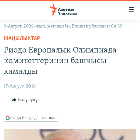
Линктер
Мазмунга
өтүңүз
9-Август, 2026-жыл, жекшемби, Бишкек убактысы 04:33
Навигацияга
ЖАҢЫЛЫКТАР
өтүңүз
ЖАҢЫЛЫКТАР
КЫРГЫЗСТАН
Издөөгө
Риодо Европалык Олимпиада
салыңыз
ДҮЙНӨ
КЫРГЫЗСТАН
комитеттеринин башчысы
УКРАИНА
САЯСАТ
ДҮЙНӨ
камалды
АТАЙЫН ИЛИКТӨӨ
ЭКОНОМИКА
БОРБОР АЗИЯ
17-Август, 2016
ТВ ПРОГРАММАЛАР
МАДАНИЯТ
Бөлүшүңүз
ПОДКАСТ
БҮГҮН АЗАТТЫКТА
ӨЗГӨЧӨ ПИКИР
ЭКСПЕРТТЕР ТАЛДАЙТ
Бизди Google'дан табыңыз
БИЗ ЖАНА ДҮЙНӨ
Русский
ДАНИСТЕ