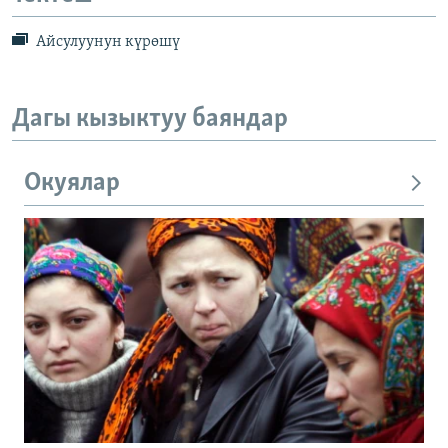
Айсулуунун күрөшү
Дагы кызыктуу баяндар
Окуялар