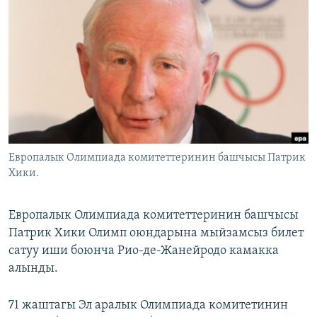
ОНЛАЙН ШЕРИНЕ
ЭЖЕ-СИҢДИЛЕР
АЗАТТЫК+
ЫҢГАЙСЫЗ СУРООЛОР
ЭЕ/АРнун бардык сайттары
Европалык Олимпиада комитеттеринин башчысы Патрик
Хики.
Европалык Олимпиада комитеттеринин башчысы
Патрик Хики Олимп оюндарына мыйзамсыз билет
сатуу иши боюнча Рио-де-Жанейродо камакка
алынды.
71 жаштагы Эл аралык Олимпиада комитетинин