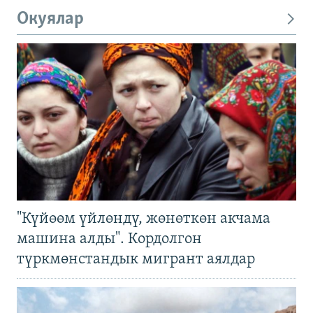
Окуялар
"Күйөөм үйлөндү, жөнөткөн акчама
машина алды". Кордолгон
түркмөнстандык мигрант аялдар