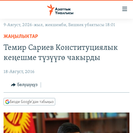
Линктер
Мазмунга
өтүңүз
9-Август, 2026-жыл, жекшемби, Бишкек убактысы 18:01
Навигацияга
ЖАҢЫЛЫКТАР
өтүңүз
ЖАҢЫЛЫКТАР
КЫРГЫЗСТАН
Издөөгө
Темир Сариев Конституциялык
салыңыз
ДҮЙНӨ
КЫРГЫЗСТАН
кеңешме түзүүгө чакырды
УКРАИНА
САЯСАТ
ДҮЙНӨ
18-Август, 2016
АТАЙЫН ИЛИКТӨӨ
ЭКОНОМИКА
БОРБОР АЗИЯ
ТВ ПРОГРАММАЛАР
Бөлүшүңүз
МАДАНИЯТ
ПОДКАСТ
БҮГҮН АЗАТТЫКТА
Бизди Google'дан табыңыз
ӨЗГӨЧӨ ПИКИР
ЭКСПЕРТТЕР ТАЛДАЙТ
БИЗ ЖАНА ДҮЙНӨ
Русский
ДАНИСТЕ