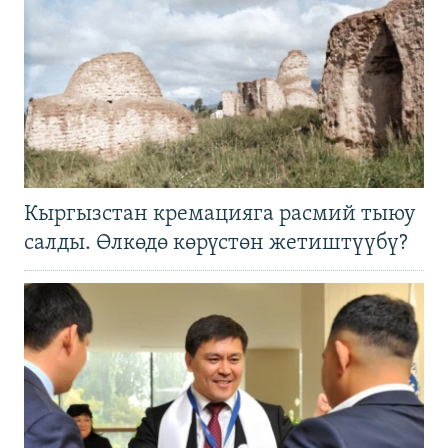
Кыргызстан кремацияга расмий тыюу
салды. Өлкөдө көрүстөн жетиштүүбү?