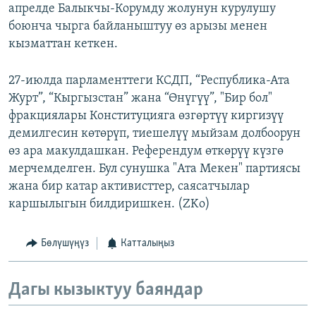
апрелде Балыкчы-Корумду жолунун курулушу
боюнча чырга байланыштуу өз арызы менен
кызматтан кеткен.
27-июлда парламенттеги КСДП, “Республика-Ата
Журт”, “Кыргызстан” жана “Өнүгүү”, "Бир бол"
фракциялары Конституцияга өзгөртүү киргизүү
демилгесин көтөрүп, тиешелүү мыйзам долбоорун
өз ара макулдашкан. Референдум өткөрүү күзгө
мерчемделген. Бул сунушка "Ата Мекен" партиясы
жана бир катар активисттер, саясатчылар
каршылыгын билдиришкен. (ZKo)
Бөлүшүңүз
Катталыңыз
Дагы кызыктуу баяндар