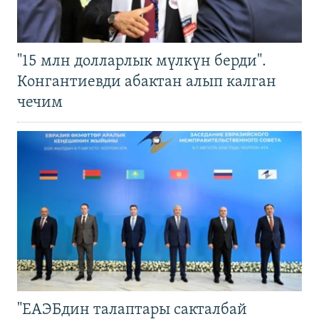
"15 млн долларлык мүлкүн берди".
Конгантиевди абактан алып калган
чечим
"ЕАЭБдин талаптары сакталбай