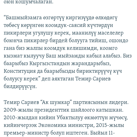
оюн кошумчалаган.
“Башмыйзамга өзгөртүү киргизүүдө өлкөдөгү
төбөсү көрүнгөн коомдук-саясий күчтөрдүн
пикирлери угулушу керек, маанилүү маселелер
боюнча пикирлер бирдей болууга тийиш, ошондо
гана биз жалпы коомдук келишимди, коомго
кызмат кылуучу Баш мыйзамды кабыл алабыз. Биз
баарыбыз Кыргызстандын жарандарыбыз,
Конституция да баарыбызды бириктирүүчү күч
болуусу керек” деп аяктаган Темир Сариев
билдирүүсүн.
Темир Сариев “Ак шумкар” партиясынын лидери.
2009-жылы президенттик шайлоого катышкан.
2010-жылдан кийин Убактылуу өкмөттүн мүчөсү,
кийинчерээк Экономика министри, 2015-жылы
премьер-министр болуп иштеген. Быйыл 11-