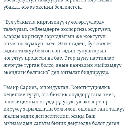
коомчулуктун талкуусуна берилген бир айлык
убакыт өтө аз экенин белгилеген.
“Бул убакытта киргизилүүчү өзгөртүүлөрдү
талкуулап, сүйлөмдөргө экспертиза жүргүзүп,
аларды киргизүү зарылдыгын же жоктугун
аныктоо мүмкүн эмес. Экинчиден, бул жалпы
элдик талкуу болгон соң элдин сунуштарын
чогултуу процесси да бар. Эгер муну партиялар
жүргүзө турган болсо, анын канчалык мыйзамдуу
экендиги белгисиз” деп айтылат билдирүүдө.
Темир Сариев, ошондуктан, Конституциялык
кеңешме түзүп, ага бийлик өкүлдөрү гана эмес,
оппозициянын өкүлдөрү, укуктук эксперттер
кирүүсү зарылдыгын белгилеп, ошондо гана талкуу
жалпы элдик деп эсептелип, жаңы Баш
мыйзамдын сапаты бийик деңгээлде болот деген