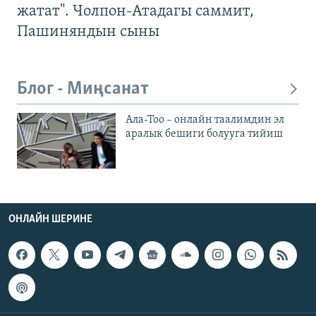
жатат". Чолпон-Атадагы саммит,
Пашиняндын сыны
Блог - Миңсанат
Ала-Тоо – онлайн таалимдин эл
аралык бешиги болууга тийиш
ОНЛАЙН ШЕРИНЕ