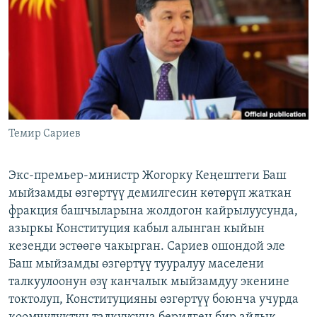
ОНЛАЙН ШЕРИНЕ
ЭЖЕ-СИҢДИЛЕР
АЗАТТЫК+
ЫҢГАЙСЫЗ СУРООЛОР
ЭЕ/АРнун бардык сайттары
Темир Сариев
Экс-премьер-министр Жогорку Кеңештеги Баш
мыйзамды өзгөртүү демилгесин көтөрүп жаткан
фракция башчыларына жолдогон кайрылуусунда,
азыркы Конституция кабыл алынган кыйын
кезеңди эстөөгө чакырган. Сариев ошондой эле
Баш мыйзамды өзгөртүү тууралуу маселени
талкуулоонун өзү канчалык мыйзамдуу экенине
токтолуп, Конституцияны өзгөртүү боюнча учурда