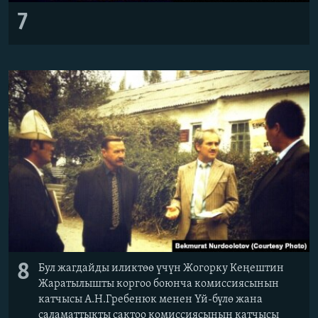
7
8
Бул жагдайды иликтөө үчүн Жогорку Кеңештин
Жаратылышты коргоо боюнча комиссиясынын
катчысы А.Н.Гребенюк менен Үй-бүлө жана
саламаттыкты сактоо комиссиясынын катчысы