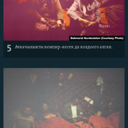
5
Ачкачылыкты кемпир-кесек да колдоого алган.