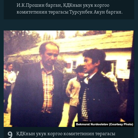
И.К.Прошин барган, КДКнын укук коргоо
комитетинин төрагасы Турсунбек Акун барган.
9
КДКнын укук коргоо комитетинин төрагасы