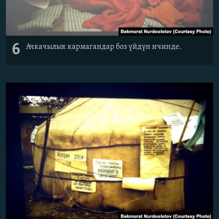
6
Ачкачылык кармагандар боз үйдүн ичинде.