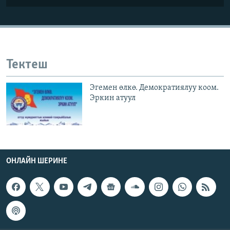
Тектеш
Эгемен өлкө. Демократиялуу коом.
Эркин атуул
ОНЛАЙН ШЕРИНЕ