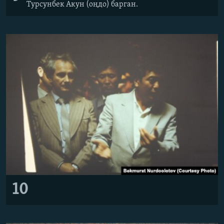
Турсунбек Акун (оңдо) барган.
10