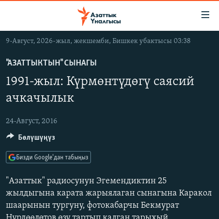
Линктер
Мазмунга
өтүңүз
9-Август, 2026-жыл, жекшемби, Бишкек убактысы 03:38
Навигацияга
ЖАҢЫЛЫКТАР
өтүңүз
"АЗАТТЫКТЫН" СЫНАГЫ
КЫРГЫЗСТАН
Издөөгө
1991-жыл: Күрмөнтүдөгү саясий
салыңыз
ДҮЙНӨ
КЫРГЫЗСТАН
ачкачылык
УКРАИНА
САЯСАТ
ДҮЙНӨ
24-Август, 2016
АТАЙЫН ИЛИКТӨӨ
ЭКОНОМИКА
БОРБОР АЗИЯ
Бөлүшүңүз
ТВ ПРОГРАММАЛАР
МАДАНИЯТ
ПОДКАСТ
БҮГҮН АЗАТТЫКТА
Бизди Google'дан табыңыз
ӨЗГӨЧӨ ПИКИР
ЭКСПЕРТТЕР ТАЛДАЙТ
"Азаттык" радиосунун Эгемендиктин 25
жылдыгына карата жарыялаган сынагына Каракол
БИЗ ЖАНА ДҮЙНӨ
Русский
шаарынын тургуну, фотокабарчы Бекмурат
ДАНИСТЕ
Нурдөөлөтов өзү тартып калган тарыхый