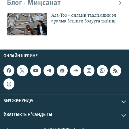
Блог - Миңсанат
Ала-Тоо – онлайн таалимдин эл
аралык бешиги болууга тийиш
ОНЛАЙН ШЕРИНЕ
БИЗ ЖӨНҮНДӨ
"АЗАТТЫКТЫН" САНДЫГЫ