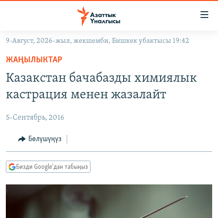
Линктер
Мазмунга
өтүңүз
9-Август, 2026-жыл, жекшемби, Бишкек убактысы 19:42
Навигацияга
ЖАҢЫЛЫКТАР
өтүңүз
ЖАҢЫЛЫКТАР
КЫРГЫЗСТАН
Издөөгө
Казакстан бачабазды химиялык
салыңыз
ДҮЙНӨ
КЫРГЫЗСТАН
кастрация менен жазалайт
УКРАИНА
САЯСАТ
ДҮЙНӨ
5-Сентябрь, 2016
АТАЙЫН ИЛИКТӨӨ
ЭКОНОМИКА
БОРБОР АЗИЯ
ТВ ПРОГРАММАЛАР
Бөлүшүңүз
МАДАНИЯТ
ПОДКАСТ
БҮГҮН АЗАТТЫКТА
Бизди Google'дан табыңыз
ӨЗГӨЧӨ ПИКИР
ЭКСПЕРТТЕР ТАЛДАЙТ
БИЗ ЖАНА ДҮЙНӨ
Русский
ДАНИСТЕ