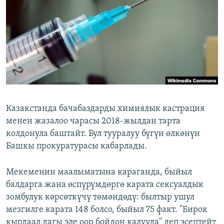
ОНЛАЙН ШЕРИНЕ
ЭЖЕ-СИҢДИЛЕР
АЗАТТЫК+
ЫҢГАЙСЫЗ СУРООЛОР
ЭЕ/АРнун бардык сайттары
Казакстанда бачабаздарды химиялык кастрация
менен жазалоо чарасы 2018-жылдан тарта
колдонула баштайт. Бул тууралуу бүгүн өлкөнүн
Башкы прокуратурасы кабарлады.
Мекеменин маалыматына караганда, быйыл
балдарга жана өспүрүмдөргө карата сексуалдык
зомбулук көрсөткүчү төмөндөдү: былтыр ушул
мезгилге карата 148 болсо, быйыл 75 факт. "Бирок
кырдаал дагы эле оор бойдон калууда" деп эсептейт