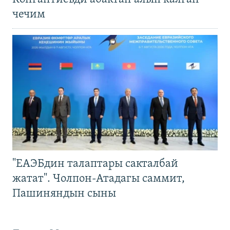
чечим
"ЕАЭБдин талаптары сакталбай
жатат". Чолпон-Атадагы саммит,
Пашиняндын сыны