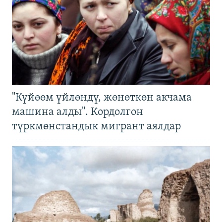
"Күйөөм үйлөндү, жөнөткөн акчама
машина алды". Кордолгон
түркмөнстандык мигрант аялдар