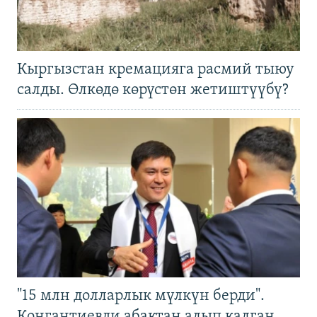
Кыргызстан кремацияга расмий тыюу
салды. Өлкөдө көрүстөн жетиштүүбү?
"15 млн долларлык мүлкүн берди".
Конгантиевди абактан алып калган