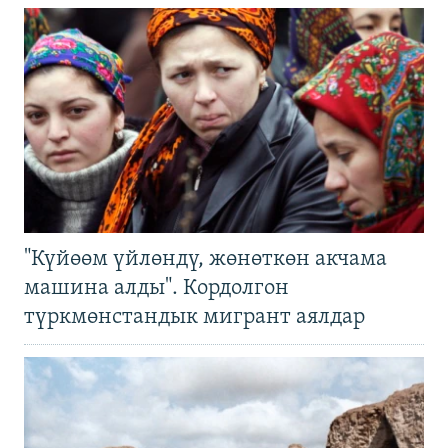
"Күйөөм үйлөндү, жөнөткөн акчама
машина алды". Кордолгон
түркмөнстандык мигрант аялдар