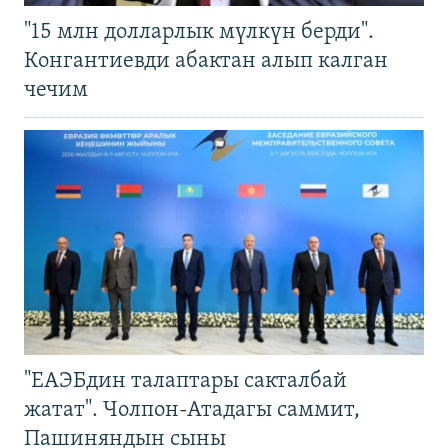
"15 млн долларлык мүлкүн берди".
Конгантиевди абактан алып калган
чечим
"ЕАЭБдин талаптары сакталбай
жатат". Чолпон-Атадагы саммит,
Пашиняндын сыны