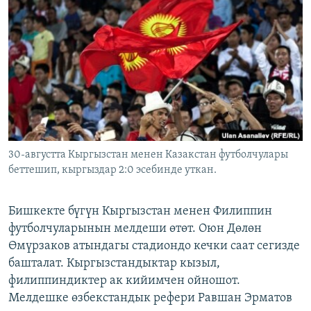
ОНЛАЙН ШЕРИНЕ
ЭЖЕ-СИҢДИЛЕР
АЗАТТЫК+
ЫҢГАЙСЫЗ СУРООЛОР
ЭЕ/АРнун бардык сайттары
30-августта Кыргызстан менен Казакстан футболчулары
беттешип, кыргыздар 2:0 эсебинде уткан.
Бишкекте бүгүн Кыргызстан менен Филиппин
футболчуларынын мелдеши өтөт. Оюн Дөлөн
Өмүрзаков атындагы стадиондо кечки саат сегизде
башталат. Кыргызстандыктар кызыл,
филиппиндиктер ак кийимчен ойношот.
Мелдешке өзбекстандык рефери Равшан Эрматов