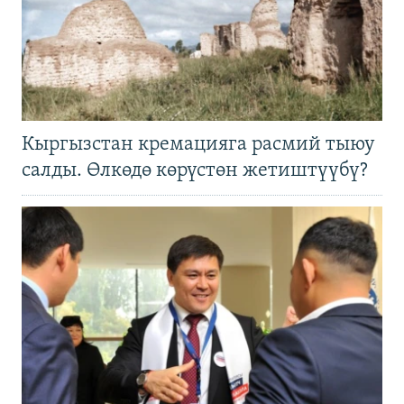
Кыргызстан кремацияга расмий тыюу
салды. Өлкөдө көрүстөн жетиштүүбү?