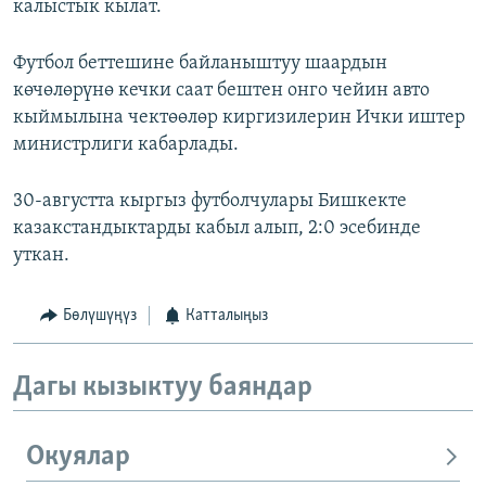
калыстык кылат.
Футбол беттешине байланыштуу шаардын
көчөлөрүнө кечки саат бештен онго чейин авто
кыймылына чектөөлөр киргизилерин Ички иштер
министрлиги кабарлады.
30-августта кыргыз футболчулары Бишкекте
казакстандыктарды кабыл алып, 2:0 эсебинде
уткан.
Бөлүшүңүз
Катталыңыз
Дагы кызыктуу баяндар
Окуялар