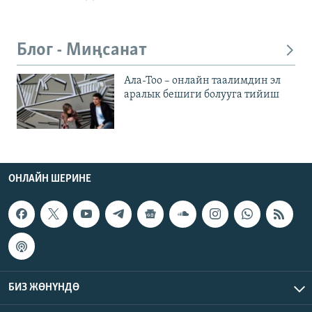
Блог - Миңсанат
Ала-Тоо – онлайн таалимдин эл
аралык бешиги болууга тийиш
ОНЛАЙН ШЕРИНЕ
БИЗ ЖӨНҮНДӨ