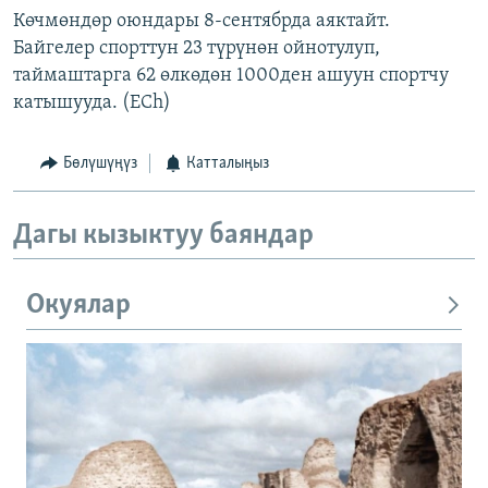
Көчмөндөр оюндары 8-сентябрда аяктайт.
Байгелер спорттун 23 түрүнөн ойнотулуп,
таймаштарга 62 өлкөдөн 1000ден ашуун спортчу
катышууда. (ECh)
Бөлүшүңүз
Катталыңыз
Дагы кызыктуу баяндар
Окуялар