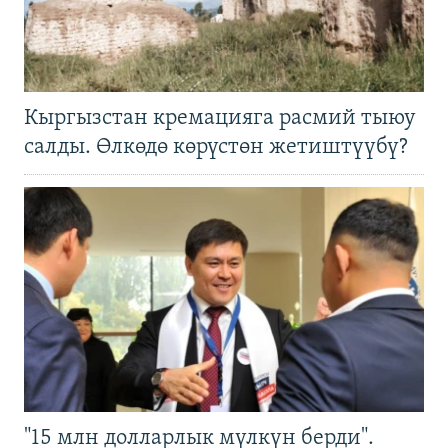
Кыргызстан кремацияга расмий тыюу
салды. Өлкөдө көрүстөн жетиштүүбү?
"15 млн долларлык мүлкүн берди".