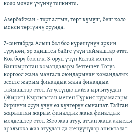
коло менен үчүнчү тепкичте.
Азербайжан - төрт алтын, төрт күмүш, беш коло
менен төртүнчү орунда.
7-сентябрда Алыш бел боо күрөшүнүн эркин
түрүнөн, эр эңиштен байге үчүн таймаштар өтөт.
Көк бөрү боюнча 3-орун үчүн Кытай менен
Башкыртстан командалары беттешет. Тогуз
коргоол жана мангала оюндарынан командалык
эсепте жарым финалдык жана финалдык
таймаштар өтөт. Ат үстүндө найза ыргытуудан
(Жирит) Кыргызстан менен Түркия курамалары
биринчи орун үчүн өз күчтөрүн сынашат. Тайган
жарыштан жарым финалдык жана финалдык
мелдештер өтөт. Жөө жаа атуу, атчан жана алыскы
аралыкка жаа атуудан да жеңүүчүлөр аныкталат.