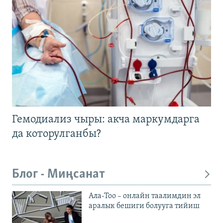
Гемодиализ чыры: акча маркумдарга
да которулганбы?
Блог - Миңсанат
Ала-Тоо – онлайн таалимдин эл
аралык бешиги болууга тийиш