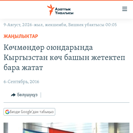
Линктер
Мазмунга
өтүңүз
9-Август, 2026-жыл, жекшемби, Бишкек убактысы 00:05
Навигацияга
ЖАҢЫЛЫКТАР
өтүңүз
ЖАҢЫЛЫКТАР
КЫРГЫЗСТАН
Издөөгө
Көчмөндөр оюндарында
салыңыз
ДҮЙНӨ
КЫРГЫЗСТАН
Кыргызстан көч башын жетектеп
УКРАИНА
САЯСАТ
ДҮЙНӨ
бара жатат
АТАЙЫН ИЛИКТӨӨ
ЭКОНОМИКА
БОРБОР АЗИЯ
6-Сентябрь, 2016
ТВ ПРОГРАММАЛАР
МАДАНИЯТ
Бөлүшүңүз
ПОДКАСТ
БҮГҮН АЗАТТЫКТА
ӨЗГӨЧӨ ПИКИР
ЭКСПЕРТТЕР ТАЛДАЙТ
Бизди Google'дан табыңыз
БИЗ ЖАНА ДҮЙНӨ
Русский
ДАНИСТЕ