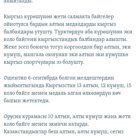
аныкталды.
Кыргыз күрөшүнөн жети салмакта байгелер
ойнотулса бардык алтын медалдарды кыргыз
балбандары утушту. Түрктөрдүн аба күрөшүнөн эки
коло байгени кыргызстандык балбандар алышты.
Жеке эсеп боюнча тогуз коргоолдон бир алтын, эки
күмүш, мангала оюнунан эки алтын эки күмүшкө
кыргыз спортчулары ээ болушту.
Ошентип 6-сентябрда болгон мелдештердин
жыйынтыгында Кыргызстан 13 алтын, 12 күмүш, 15
коло байге менен медаль алган өлкөлөрдүн көч
башын жетектеди.
Орусия курамасы 10 алтын, алты күмүш жана жети
коло байге менен экинчи катарда.
Казакстандыктар беш алтын, алты күмүш, сегиз