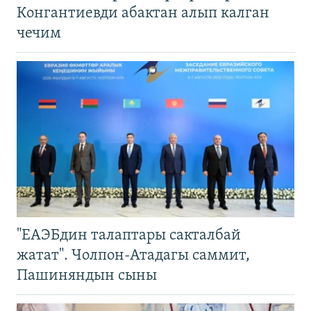
Конгантиевди абактан алып калган
чечим
"ЕАЭБдин талаптары сакталбай
жатат". Чолпон-Атадагы саммит,
Пашиняндын сыны