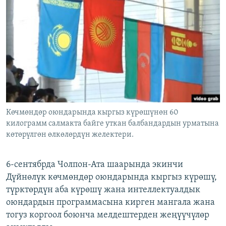
ОНЛАЙН ШЕРИНЕ
ЭЖЕ-СИҢДИЛЕР
АЗАТТЫК+
ЫҢГАЙСЫЗ СУРООЛОР
ЭЕ/АРнун бардык сайттары
Көчмөндөр оюндарында кыргыз күрөшүнөн 60
килограмм салмакта байге уткан балбандардын урматына
көтөрүлгөн өлкөлөрдүн желектери.
6-сентябрда Чолпон-Ата шаарында экинчи
Дүйнөлүк көчмөндөр оюндарында кыргыз күрөшү,
түрктөрдүн аба күрөшү жана интеллектуалдык
оюндардын программасына кирген мангала жана
тогуз коргоол боюнча мелдештерден жеңүүчүлөр