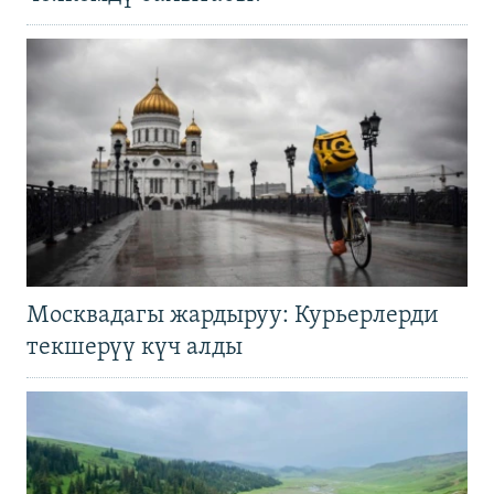
Москвадагы жардыруу: Курьерлерди
текшерүү күч алды