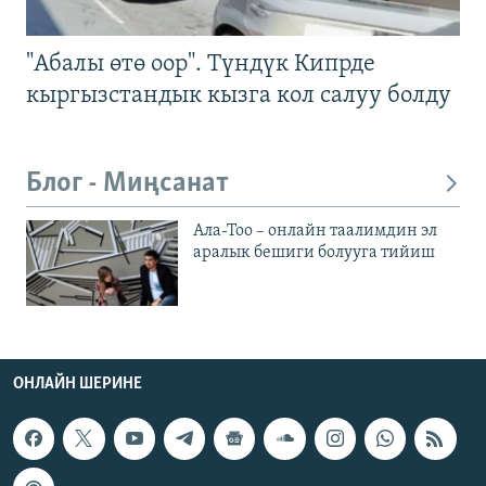
"Абалы өтө оор". Түндүк Кипрде
кыргызстандык кызга кол салуу болду
Блог - Миңсанат
Ала-Тоо – онлайн таалимдин эл
аралык бешиги болууга тийиш
ОНЛАЙН ШЕРИНЕ