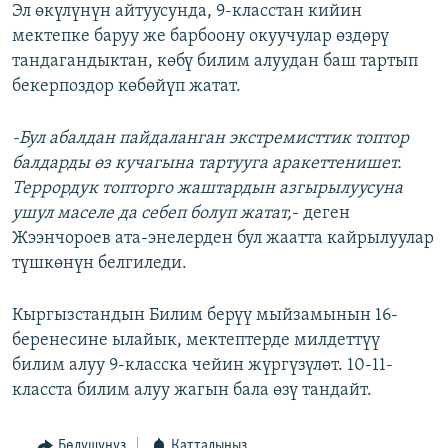
Эл өкүлүнүн айтуусунда, 9-класстан кийин
мектепке баруу же барбоону окуучулар өздөрү
тандагандыктан, көбү билим алуудан баш тартып
бекерпоздор көбөйүп жатат.
-Бул абалдан пайдаланган экстремисттик топтор
балдарды өз кучагына тартууга аракеттенишет.
Террордук топторго жаштардын азгырылуусуна
ушул маселе да себеп болуп жатат,
- деген
Жээнчороев ата-энелерден бул жаатта кайрылуулар
түшкөнүн белгиледи.
Кыргызстандын Билим берүү мыйзамынын 16-
беренесине ылайык, мектептерде милдеттүү
билим алуу 9-класска чейин жүргүзүлөт. 10-11-
класста билим алуу жагын бала өзү тандайт.
Бөлүшүңүз
Катталыңыз