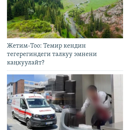
Жетим-Тоо: Темир кендин
тегерегиндеги талкуу эмнени
каңкуулайт?