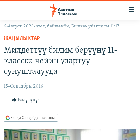
Линктер
Мазмунга
өтүңүз
6-Август, 2026-жыл, бейшемби, Бишкек убактысы 11:17
Навигацияга
ЖАҢЫЛЫКТАР
өтүңүз
ЖАҢЫЛЫКТАР
КЫРГЫЗСТАН
Издөөгө
Милдеттүү билим берүүнү 11-
салыңыз
ДҮЙНӨ
КЫРГЫЗСТАН
класска чейин узартуу
УКРАИНА
САЯСАТ
ДҮЙНӨ
сунушталууда
АТАЙЫН ИЛИКТӨӨ
ЭКОНОМИКА
БОРБОР АЗИЯ
15-Сентябрь, 2016
ТВ ПРОГРАММАЛАР
МАДАНИЯТ
Бөлүшүңүз
ПОДКАСТ
БҮГҮН АЗАТТЫКТА
ӨЗГӨЧӨ ПИКИР
ЭКСПЕРТТЕР ТАЛДАЙТ
Бизди Google'дан табыңыз
БИЗ ЖАНА ДҮЙНӨ
Русский
ДАНИСТЕ