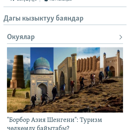
Дагы кызыктуу баяндар
Окуялар
"Борбор Азия Шенгени": Туризм
чөлкөмдү байытабы?