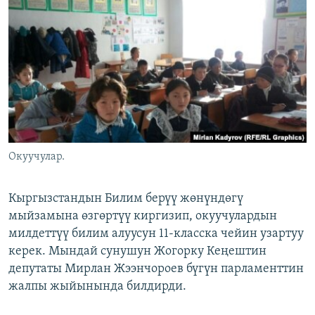
ОНЛАЙН ШЕРИНЕ
ЭЖЕ-СИҢДИЛЕР
АЗАТТЫК+
ЫҢГАЙСЫЗ СУРООЛОР
ЭЕ/АРнун бардык сайттары
Окуучулар.
Кыргызстандын Билим берүү жөнүндөгү
мыйзамына өзгөртүү киргизип, окуучулардын
милдеттүү билим алуусун 11-класска чейин узартуу
керек. Мындай сунушун Жогорку Кеңештин
депутаты Мирлан Жээнчороев бүгүн парламенттин
жалпы жыйынында билдирди.