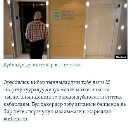
ОНЛАЙН ШЕРИНЕ
ЭЖЕ-СИҢДИЛЕР
АЗАТТЫК+
ЫҢГАЙСЫЗ СУРООЛОР
ЭЕ/АРнун бардык сайттары
Дүйнөлүк допингге каршы агенттик.
Орусиялык кибер тыңчылардын тобу дагы 25
спортчу тууралуу купуя маалыматты ачыкка
чыгарганын Допингге каршы дүйнөлүк агенттик
кабарлады. Бул хакерлер тобу аптанын башында да
бир нече спортчунун маалыматын жарыялап
жиберген.