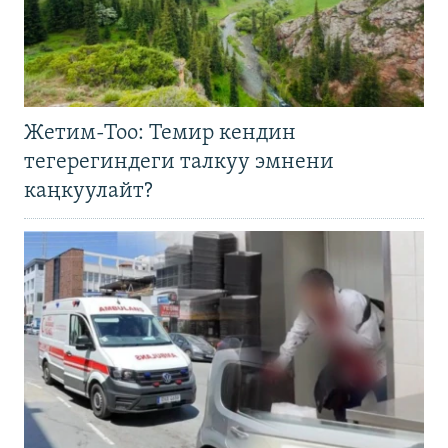
Жетим-Тоо: Темир кендин
тегерегиндеги талкуу эмнени
каңкуулайт?