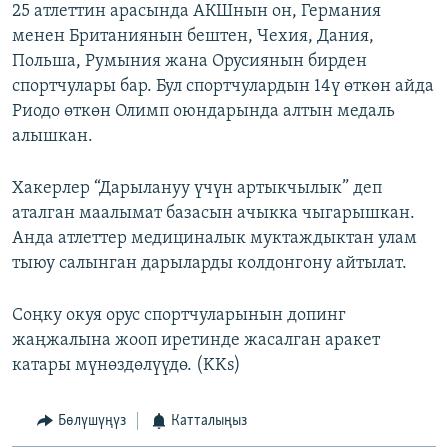
25 атлеттин арасында АКШнын он, Германия
менен Британиянын бештен, Чехия, Дания,
Польша, Румыния жана Орусиянын бирден
спортчулары бар. Бул спортчулардын 14ү өткөн айда
Риодо өткөн Олимп оюндарында алтын медаль
алышкан.
Хакерлер “Дарылануу үчүн артыкчылык” деп
аталган маалымат базасын ачыкка чыгарышкан.
Анда атлеттер медициналык муктаждыктан улам
тыюу салынган дарыларды колдонгону айтылат.
Соңку окуя орус спортчуларынын допинг
жаңжалына жооп иретинде жасалган аракет
катары мүнөздөлүүдө. (KKs)
Бөлүшүңүз
Катталыңыз