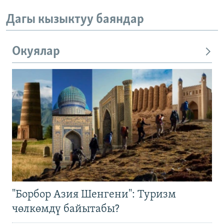
Дагы кызыктуу баяндар
Окуялар
"Борбор Азия Шенгени": Туризм
чөлкөмдү байытабы?