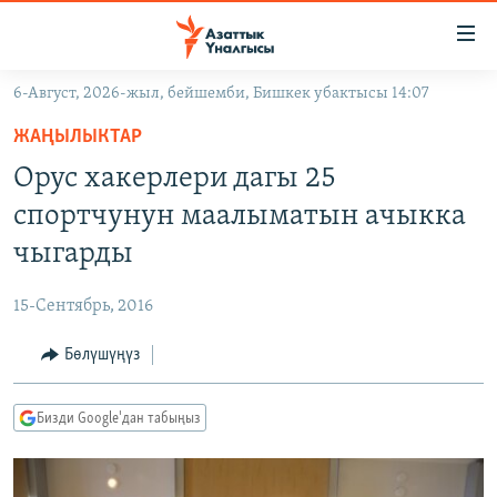
Линктер
Мазмунга
өтүңүз
6-Август, 2026-жыл, бейшемби, Бишкек убактысы 14:07
Навигацияга
ЖАҢЫЛЫКТАР
өтүңүз
ЖАҢЫЛЫКТАР
КЫРГЫЗСТАН
Издөөгө
Орус хакерлери дагы 25
салыңыз
ДҮЙНӨ
КЫРГЫЗСТАН
спортчунун маалыматын ачыкка
УКРАИНА
САЯСАТ
ДҮЙНӨ
чыгарды
АТАЙЫН ИЛИКТӨӨ
ЭКОНОМИКА
БОРБОР АЗИЯ
15-Сентябрь, 2016
ТВ ПРОГРАММАЛАР
МАДАНИЯТ
Бөлүшүңүз
ПОДКАСТ
БҮГҮН АЗАТТЫКТА
ӨЗГӨЧӨ ПИКИР
ЭКСПЕРТТЕР ТАЛДАЙТ
Бизди Google'дан табыңыз
БИЗ ЖАНА ДҮЙНӨ
Русский
ДАНИСТЕ