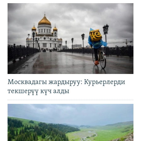
Москвадагы жардыруу: Курьерлерди
текшерүү күч алды