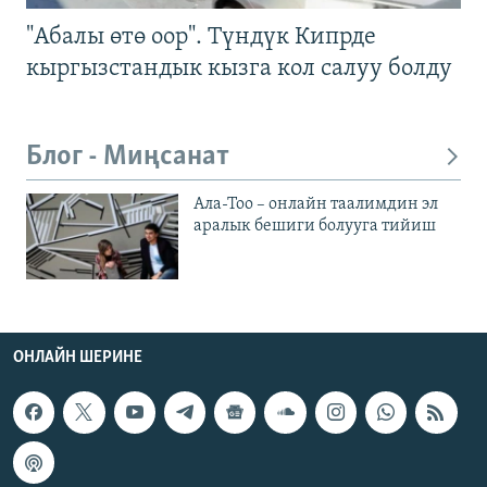
"Абалы өтө оор". Түндүк Кипрде
кыргызстандык кызга кол салуу болду
Блог - Миңсанат
Ала-Тоо – онлайн таалимдин эл
аралык бешиги болууга тийиш
ОНЛАЙН ШЕРИНЕ