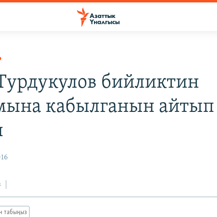
Р
Турдукулов бийликтин
ына кабылганын айтып
ы
016
з
ан табыңыз