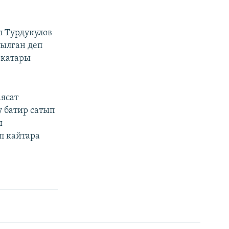
 Турдукулов
ылган деп
 катары
ясат
 батир сатып
ы
п кайтара