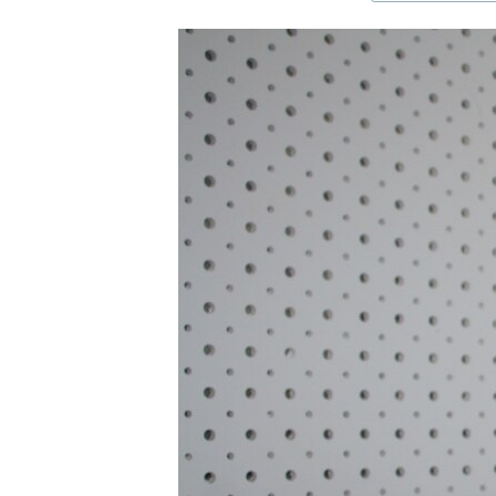
ЭЖЕ-СИҢДИЛЕР
АЗАТТЫК+
ЫҢГАЙСЫЗ СУРООЛОР