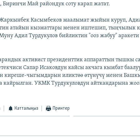
, Биринчи Май райондук соту карап жатат.
 Жаркынбек Касымбеков маалымат жыйын куруп, Адил
ттин атайын кызматтары менен иштешип, тыңчылык к
Муну Адил Турдукулов бийликтин "ооз жабуу" аракети
арандык активист президенттик аппараттын тышкы са
текчиси Сапар Исаковдун кайсы акчага кымбат баалуу
ын киреше-чыгымдарын иликтөө өтүнүчү менен Башк
а кайрылган. УКМК Турдукуловдун айткандарына жоо
з
Катталыңыз
Принтер