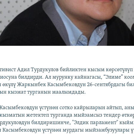
ивист Адил Турдукулов бийликтен кысым көрсөтүлү
диосуна билдирди. Ал мурунку кайнагасы, “Элиме” ко
өкүлү Жаркынбек Касымбековдун 26-сентябрдагы би
йын кызмат турганын маалымдады.
Касымбековдун үстүнөн сотко кайрыларын айтып, ан
 кызматын жетектеп турганда мыйзамсыз тендер өткө
урдукуловдун билдиришинче, "Элдик парламент" кы
н Касымбековдун үстүнөн мурдагы мыйзамбузуулары