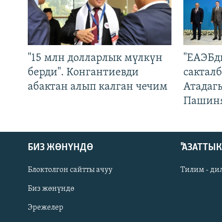
"15 млн долларлык мүлкүн
"ЕАЭБд
берди". Конгантиевди
сакталб
абактан алып калган чечим
Атадаг
Пашин
БИЗ ЖӨНҮНДӨ
"АЗАТТЫ
Блоктолгон сайтты ачуу
Тилим - ди
Биз жөнүндө
Русский
Эрежелер