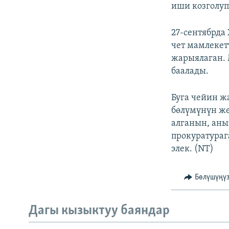
иши козголуп
27-сентябрда
чет мамлеке
жарыялаган. 
баалады.
Буга чейин ж
бөлүмүнүн же
алганын, ан
прокуратураг
элек. (NT)
Бөлүшүңү
Дагы кызыктуу баяндар