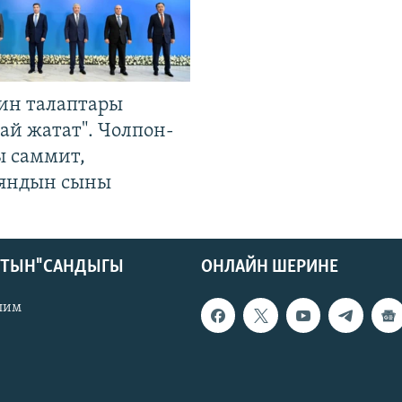
ин талаптары
ай жатат". Чолпон-
ы саммит,
яндын сыны
КТЫН" САНДЫГЫ
ОНЛАЙН ШЕРИНЕ
лим