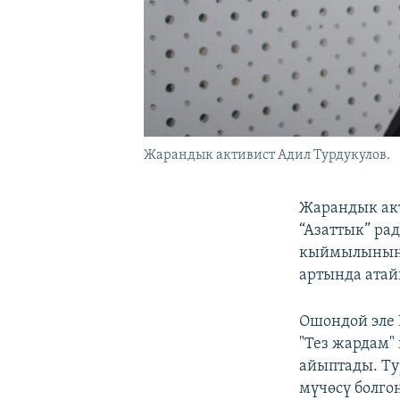
Жарандык активист Адил Турдукулов.
Жарандык акт
“Азаттык” ра
кыймылынын 
артында ата
Ошондой эле 
"Тез жардам"
айыптады. Т
мүчөсү болго