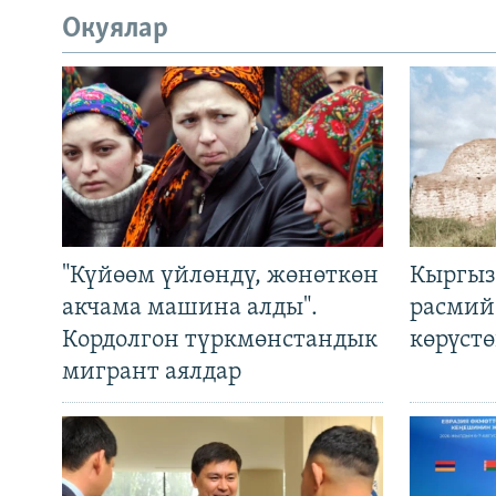
Окуялар
"Күйөөм үйлөндү, жөнөткөн
Кыргыз
акчама машина алды".
расмий
Кордолгон түркмөнстандык
көрүст
мигрант аялдар