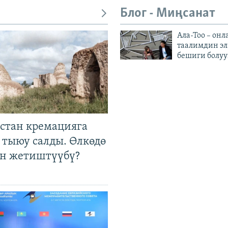
Блог - Миңсанат
Ала-Тоо – онл
таалимдин эл
бешиги болуу
стан кремацияга
 тыюу салды. Өлкөдө
өн жетиштүүбү?