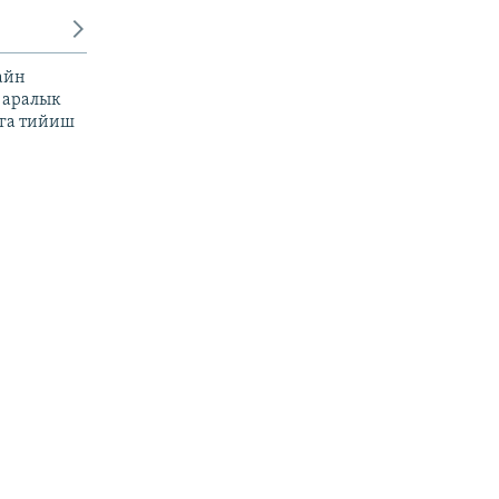
айн
 аралык
га тийиш