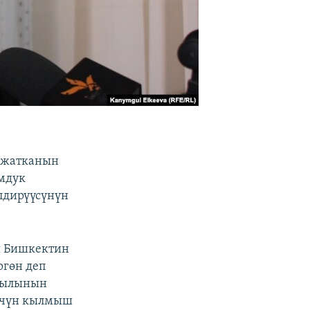
п жатканын
омдук
лдирүүсүнүн
ы Бишкектин
ргөн деп
ймылынын
 үчүн кылмыш