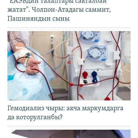
"ЕАЭБдин талаптары сакталбай
жатат". Чолпон-Атадагы саммит,
Пашиняндын сыны
Гемодиализ чыры: акча маркумдарга
да которулганбы?