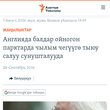
Линктер
Мазмунга
өтүңүз
7-Август, 2026-жыл, жума, Бишкек убактысы 19:49
Навигацияга
ЖАҢЫЛЫКТАР
өтүңүз
ЖАҢЫЛЫКТАР
КЫРГЫЗСТАН
Издөөгө
Англияда балдар ойногон
салыңыз
ДҮЙНӨ
КЫРГЫЗСТАН
парктарда чылым чегүүгө тыюу
УКРАИНА
САЯСАТ
ДҮЙНӨ
салуу сунушталууда
АТАЙЫН ИЛИКТӨӨ
ЭКОНОМИКА
БОРБОР АЗИЯ
28-Сентябрь, 2016
ТВ ПРОГРАММАЛАР
МАДАНИЯТ
Бөлүшүңүз
ПОДКАСТ
БҮГҮН АЗАТТЫКТА
ӨЗГӨЧӨ ПИКИР
ЭКСПЕРТТЕР ТАЛДАЙТ
Бизди Google'дан табыңыз
БИЗ ЖАНА ДҮЙНӨ
Русский
ДАНИСТЕ