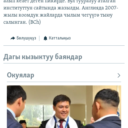
алып келет деген пикирде. Бул тууралуу аталган
институттун сайтында жазылды. Англияда 2007-
жылы коомдук жайларда чылым чегүүгө тыюу
салынган. (BCh)
Бөлүшүңүз
Катталыңыз
Дагы кызыктуу баяндар
Окуялар