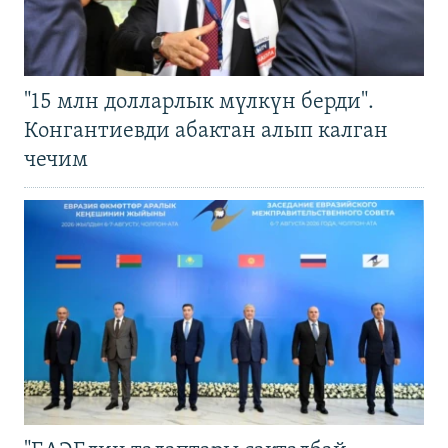
"15 млн долларлык мүлкүн берди".
Конгантиевди абактан алып калган
чечим