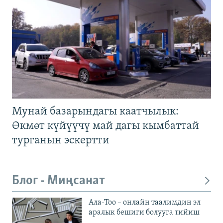
Мунай базарындагы каатчылык:
Өкмөт күйүүчү май дагы кымбаттай
турганын эскертти
Блог - Миңсанат
Ала-Тоо – онлайн таалимдин эл
аралык бешиги болууга тийиш