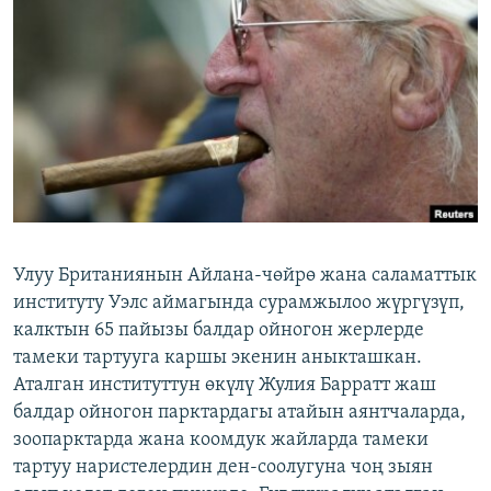
ОНЛАЙН ШЕРИНЕ
ЭЖЕ-СИҢДИЛЕР
АЗАТТЫК+
ЫҢГАЙСЫЗ СУРООЛОР
ЭЕ/АРнун бардык сайттары
Улуу Британиянын Айлана-чөйрө жана саламаттык
институту Уэлс аймагында сурамжылоо жүргүзүп,
калктын 65 пайызы балдар ойногон жерлерде
тамеки тартууга каршы экенин аныкташкан.
Аталган институттун өкүлү Жулия Барратт жаш
балдар ойногон парктардагы атайын аянтчаларда,
зоопарктарда жана коомдук жайларда тамеки
тартуу наристелердин ден-соолугуна чоң зыян