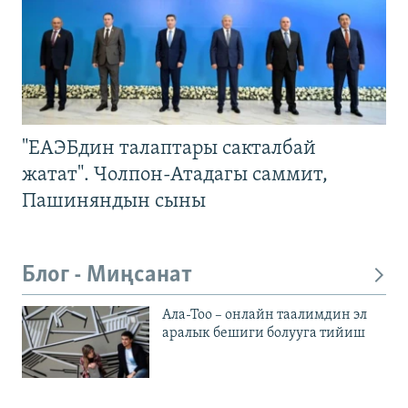
"ЕАЭБдин талаптары сакталбай
жатат". Чолпон-Атадагы саммит,
Пашиняндын сыны
Блог - Миңсанат
Ала-Тоо – онлайн таалимдин эл
аралык бешиги болууга тийиш