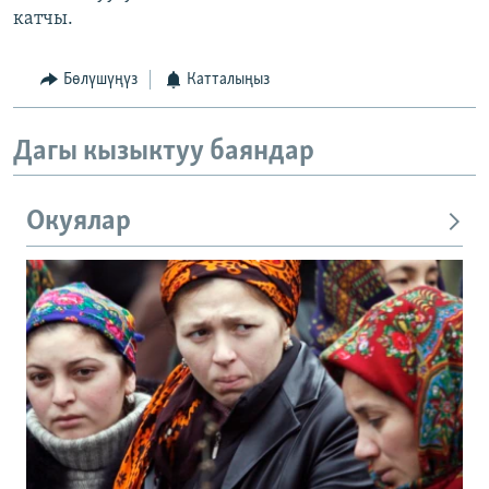
катчы.
Бөлүшүңүз
Катталыңыз
Дагы кызыктуу баяндар
Окуялар