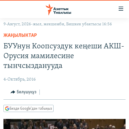
Линктер
Мазмунга
өтүңүз
9-Август, 2026-жыл, жекшемби, Бишкек убактысы 16:56
Навигацияга
ЖАҢЫЛЫКТАР
өтүңүз
ЖАҢЫЛЫКТАР
КЫРГЫЗСТАН
Издөөгө
БУУнун Коопсуздук кеңеши АКШ-
салыңыз
ДҮЙНӨ
КЫРГЫЗСТАН
Орусия мамилесине
УКРАИНА
САЯСАТ
ДҮЙНӨ
тынчсызданууда
АТАЙЫН ИЛИКТӨӨ
ЭКОНОМИКА
БОРБОР АЗИЯ
4-Октябрь, 2016
ТВ ПРОГРАММАЛАР
МАДАНИЯТ
Бөлүшүңүз
ПОДКАСТ
БҮГҮН АЗАТТЫКТА
ӨЗГӨЧӨ ПИКИР
ЭКСПЕРТТЕР ТАЛДАЙТ
Бизди Google'дан табыңыз
БИЗ ЖАНА ДҮЙНӨ
Русский
ДАНИСТЕ