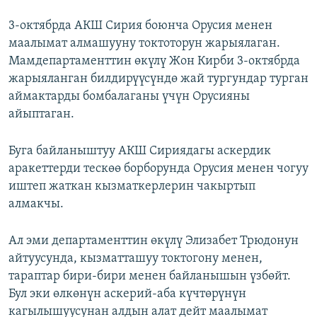
3-октябрда АКШ Сирия боюнча Орусия менен
маалымат алмашууну токтоторун жарыялаган.
Мамдепартаменттин өкүлү Жон Кирби 3-октябрда
жарыяланган билдирүүсүндө жай тургундар турган
аймактарды бомбалаганы үчүн Орусияны
айыптаган.
Буга байланыштуу АКШ Сириядагы аскердик
аракеттерди тескөө борборунда Орусия менен чогуу
иштеп жаткан кызматкерлерин чакыртып
алмакчы.
Ал эми департаменттин өкүлү Элизабет Трюдонун
айтуусунда, кызматташуу токтогону менен,
тараптар бири-бири менен байланышын үзбөйт.
Бул эки өлкөнүн аскерий-аба күчтөрүнүн
кагылышуусунан алдын алат дейт маалымат