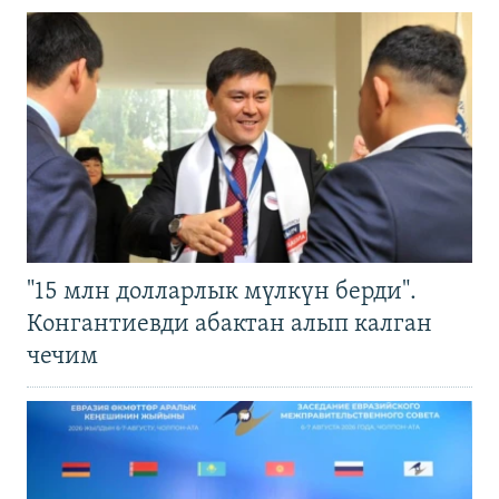
"15 млн долларлык мүлкүн берди".
Конгантиевди абактан алып калган
чечим