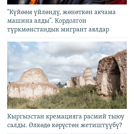
"Күйөөм үйлөндү, жөнөткөн акчама
машина алды". Кордолгон
түркмөнстандык мигрант аялдар
Кыргызстан кремацияга расмий тыюу
салды. Өлкөдө көрүстөн жетиштүүбү?