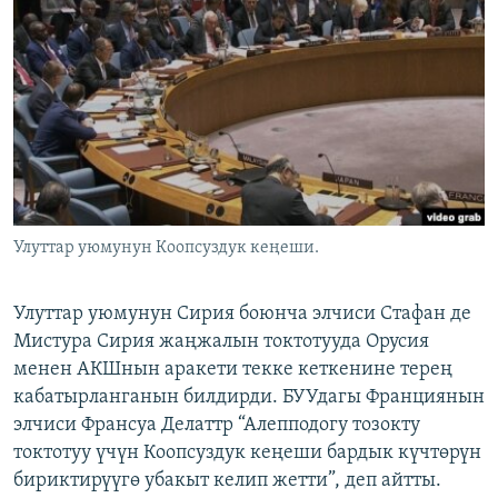
ОНЛАЙН ШЕРИНЕ
ЭЖЕ-СИҢДИЛЕР
АЗАТТЫК+
ЫҢГАЙСЫЗ СУРООЛОР
ЭЕ/АРнун бардык сайттары
Улуттар уюмунун Коопсуздук кеңеши.
Улуттар уюмунун Сирия боюнча элчиси Стафан де
Мистура Сирия жаңжалын токтотууда Орусия
менен АКШнын аракети текке кеткенине терең
кабатырланганын билдирди. БУУдагы Франциянын
элчиси Франсуа Делаттр “Алепподогу тозокту
токтотуу үчүн Коопсуздук кеңеши бардык күчтөрүн
бириктирүүгө убакыт келип жетти”, деп айтты.