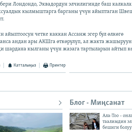
бери Лондондо, Эквадордун элчилигинде баш калкала
ксуалдык кылмыштарга барганы үчүн айыптаган Швец
т.
н айыптоосун четке каккан Ассанж эгер бул өлкөгө
анса андан ары АКШга өткөрүлүп, ал жакта жашыруун
и шардана кылганы үчүн жазага тартыларын айтып ке
з
Катталыңыз
Принтер
Блог - Миңсанат
Ала-Тоо – онл
таалимдин эл
бешиги болуу