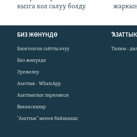
кызга кол салуу болду
жаркын
БИЗ ЖӨНҮНДӨ
"АЗАТТЫ
Блоктолгон сайтты ачуу
Тилим - ди
Биз жөнүндө
Русский
Эрежелер
Азаттык - WhatsApp
ОНЛАЙН ШЕРИНЕ
Азаттыктын тиркемеси
Вакансиялар
"Азаттык" менен байланыш
ЭЕ/АРнун бардык сайттары