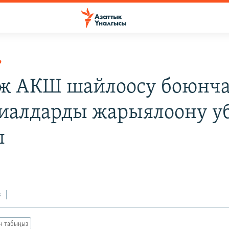
Р
ж АКШ шайлоосу боюнч
иалдарды жарыялоону у
ы
з
ан табыңыз