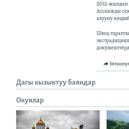
2012-жылдан 
Ассанжды се
алууну көздөй
Швед тарапты
экстрадициял
документтерд
Бөлүшүңү
Дагы кызыктуу баяндар
Окуялар