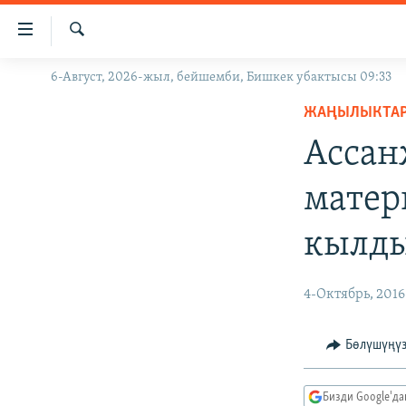
Линктер
Мазмунга
өтүңүз
Издөө
6-Август, 2026-жыл, бейшемби, Бишкек убактысы 09:33
ЖАҢЫЛЫКТАР
Навигацияга
өтүңүз
ЖАҢЫЛЫКТА
КЫРГЫЗСТАН
Издөөгө
Ассан
ДҮЙНӨ
КЫРГЫЗСТАН
салыңыз
УКРАИНА
САЯСАТ
ДҮЙНӨ
матер
АТАЙЫН ИЛИКТӨӨ
ЭКОНОМИКА
БОРБОР АЗИЯ
кылд
ТВ ПРОГРАММАЛАР
МАДАНИЯТ
ПОДКАСТ
БҮГҮН АЗАТТЫКТА
4-Октябрь, 2016
ӨЗГӨЧӨ ПИКИР
ЭКСПЕРТТЕР ТАЛДАЙТ
БИЗ ЖАНА ДҮЙНӨ
Бөлүшүңү
ДАНИСТЕ
Бизди Google'д