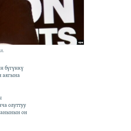
л.
н бүгүнкү
н аягына
ы
нча олуттуу
лганынын он