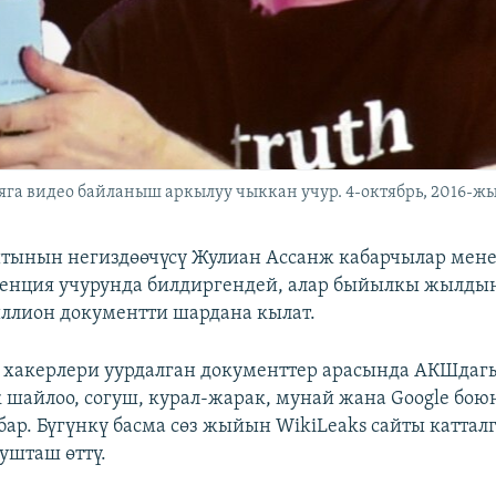
а видео байланыш аркылуу чыккан учур. 4-октябрь, 2016-жы
йтынын негиздөөчүсү Жулиан Ассанж кабарчылар мене
енция учурунда билдиргендей, алар быйылкы жылды
ллион документти шардана кылат.
 хакерлери уурдалган документтер арасында АКШдаг
 шайлоо, согуш, курал-жарак, мунай жана Google бою
бар. Бүгүнкү басма сөз жыйын WikiLeaks сайты катта
ушташ өттү.