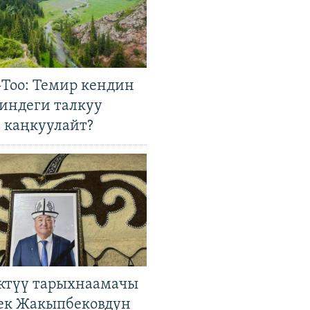
Тоо: Темир кендин
гиндеги талкуу
 каңкуулайт?
ктүү тарыхнаамачы
к Жакыпбековдун