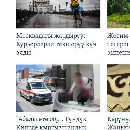
Москвадагы жардыруу:
Жетим-
Курьерлерди текшерүү күч
тегере
алды
эмнени
"Абалы өтө оор". Түндүк
Көрүнү
Кипрде кыргызстандык
Жаныбе