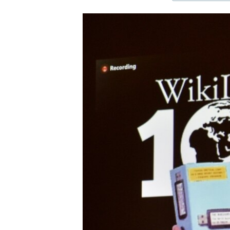
ЭЖЕ-СИҢДИЛЕР
АЗАТТЫК+
ЫҢГАЙСЫЗ СУРООЛОР