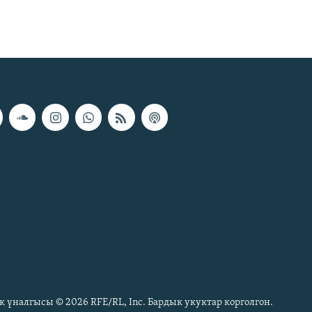
к үналгысы © 2026 RFE/RL, Inc. Бардык укуктар корголгон.