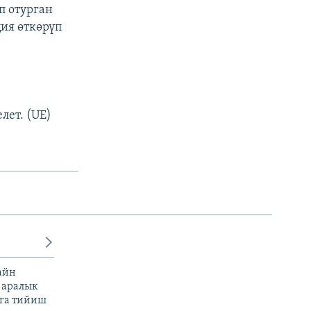
п отурган
ия өткөрүп
лет. (UE)
айн
 аралык
га тийиш