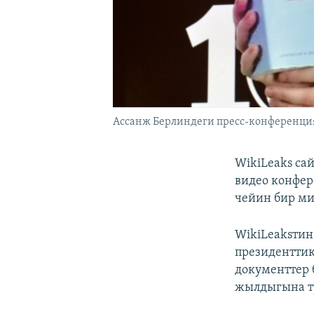
Ассанж Берлиндеги пресс-конференцияг
WikiLeaks са
видео конфер
чейин бир ми
WikiLeaksтин
президенттик
документтер 
жылдыгына т