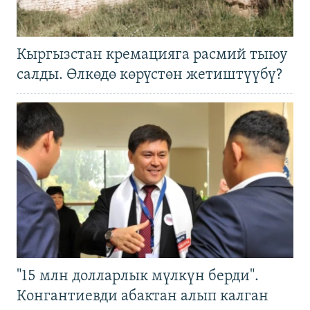
Кыргызстан кремацияга расмий тыюу
салды. Өлкөдө көрүстөн жетиштүүбү?
"15 млн долларлык мүлкүн берди".
Конгантиевди абактан алып калган