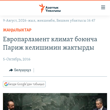
Линктер
Мазмунга
өтүңүз
9-Август, 2026-жыл, жекшемби, Бишкек убактысы 16:47
Навигацияга
ЖАҢЫЛЫКТАР
өтүңүз
ЖАҢЫЛЫКТАР
КЫРГЫЗСТАН
Издөөгө
Европарламент климат боюнча
салыңыз
ДҮЙНӨ
КЫРГЫЗСТАН
Париж келишимин жактырды
УКРАИНА
САЯСАТ
ДҮЙНӨ
5-Октябрь, 2016
АТАЙЫН ИЛИКТӨӨ
ЭКОНОМИКА
БОРБОР АЗИЯ
ТВ ПРОГРАММАЛАР
Бөлүшүңүз
МАДАНИЯТ
ПОДКАСТ
БҮГҮН АЗАТТЫКТА
Бизди Google'дан табыңыз
ӨЗГӨЧӨ ПИКИР
ЭКСПЕРТТЕР ТАЛДАЙТ
БИЗ ЖАНА ДҮЙНӨ
Русский
ДАНИСТЕ