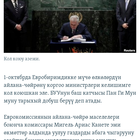
ОНЛАЙН ШЕРИНЕ
ЭЖЕ-СИҢДИЛЕР
АЗАТТЫК+
ЫҢГАЙСЫЗ СУРООЛОР
ЭЕ/АРнун бардык сайттары
Кол коюу аземи.
1-октябрда Евробиримдикке мүчө өлкөлөрдүн
айлана-чөйрөнү коргоо министрлери келишимге
кол коюшкан эле. БУУнун баш катчысы Пан Ги Мун
муну тарыхый добуш берүү деп атады.
Еврокомиссиянын айлана-чөйрө маселелери
боюнча комиссары Мигель Ариас Канете эми
өкмөттөр алдында уулуу газдарды абага чыгарууну