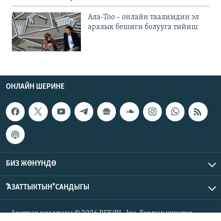
Ала-Тоо – онлайн таалимдин эл
аралык бешиги болууга тийиш
ОНЛАЙН ШЕРИНЕ
БИЗ ЖӨНҮНДӨ
"АЗАТТЫКТЫН" САНДЫГЫ
Азаттык үналгысы © 2026 RFE/RL, Inc. Бардык укуктар