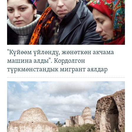
"Күйөөм үйлөндү, жөнөткөн акчама
машина алды". Кордолгон
түркмөнстандык мигрант аялдар