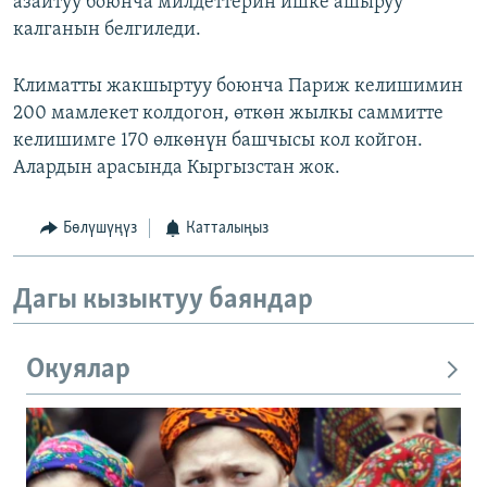
азайтуу боюнча милдеттерин ишке ашыруу
калганын белгиледи.
Климатты жакшыртуу боюнча Париж келишимин
200 мамлекет колдогон, өткөн жылкы саммитте
келишимге 170 өлкөнүн башчысы кол койгон.
Алардын арасында Кыргызстан жок.
Бөлүшүңүз
Катталыңыз
Дагы кызыктуу баяндар
Окуялар