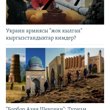
Украин армиясы "жок кылган"
кыргызстандыктар кимдер?
"Борбор Азия Шенгени": Туризм