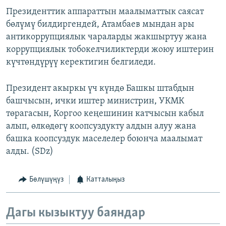
Президенттик аппараттын маалыматтык саясат
бөлүмү билдиргендей, Атамбаев мындан ары
антикоррупциялык чараларды жакшыртуу жана
коррупциялык тобокелчиликтерди жоюу иштерин
күчтөндүрүү керектигин белгиледи.
Президент акыркы үч күндө Башкы штабдын
башчысын, ички иштер министрин, УКМК
төрагасын, Коргоо кеңешинин катчысын кабыл
алып, өлкөдөгү коопсуздукту алдын алуу жана
башка коопсуздук маселелер боюнча маалымат
алды. (SDz)
Бөлүшүңүз
Катталыңыз
Дагы кызыктуу баяндар