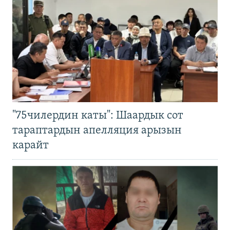
"75чилердин каты": Шаардык сот
тараптардын апелляция арызын
карайт