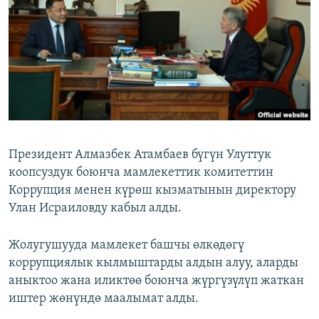
ОНЛАЙН ШЕРИНЕ
ЭЖЕ-СИҢДИЛЕР
АЗАТТЫК+
ЫҢГАЙСЫЗ СУРООЛОР
ЭЕ/АРнун бардык сайттары
Президент Алмазбек Атамбаев бүгүн Улуттук
коопсуздук боюнча мамлекеттик комитеттин
Коррупция менен күрөш кызматынын директору
Улан Исраиловду кабыл алды.
Жолугушууда мамлекет башчы өлкөдөгү
коррупциялык кылмыштарды алдын алуу, аларды
аныктоо жана иликтөө боюнча жүргүзүлүп жаткан
иштер жөнүндө маалымат алды.