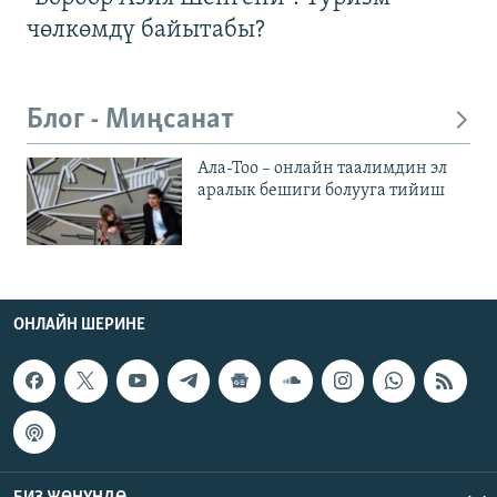
чөлкөмдү байытабы?
Блог - Миңсанат
Ала-Тоо – онлайн таалимдин эл
аралык бешиги болууга тийиш
ОНЛАЙН ШЕРИНЕ