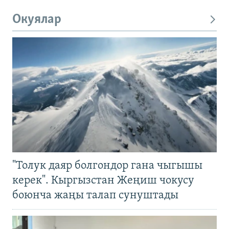
Окуялар
"Толук даяр болгондор гана чыгышы
керек". Кыргызстан Жеңиш чокусу
боюнча жаңы талап сунуштады