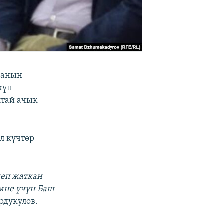
ганын
күн
лтай ачык
л күчтөр
леп жаткан
эмне үчүн Баш
рдукулов.