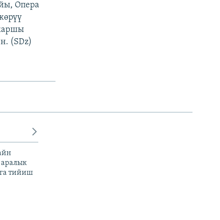
йы, Опера
көрүү
 каршы
н. (SDz)
айн
 аралык
га тийиш