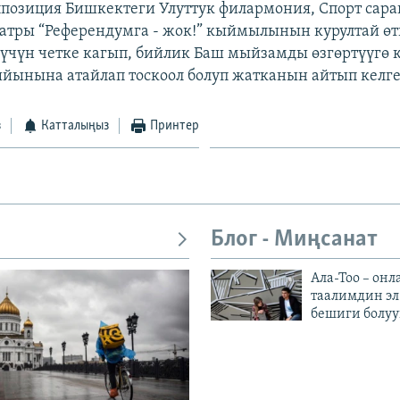
ппозиция Бишкектеги Улуттук филармония, Спорт сара
еатры “Референдумга - жок!” кыймылынын курултай өт
нүчүн четке кагып, бийлик Баш мыйзамды өзгөртүүгө
йынына атайлап тоскоол болуп жатканын айтып келге
з
Катталыңыз
Принтер
Блог - Миңсанат
Ала-Тоо – онл
таалимдин эл
бешиги болуу