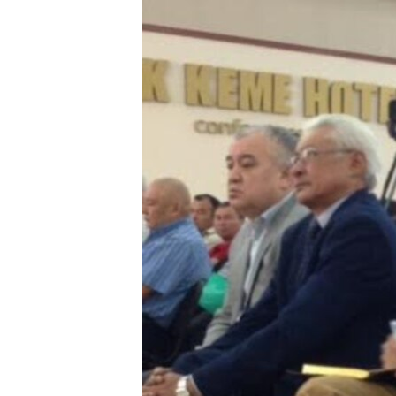
ЭЖЕ-СИҢДИЛЕР
АЗАТТЫК+
ЫҢГАЙСЫЗ СУРООЛОР