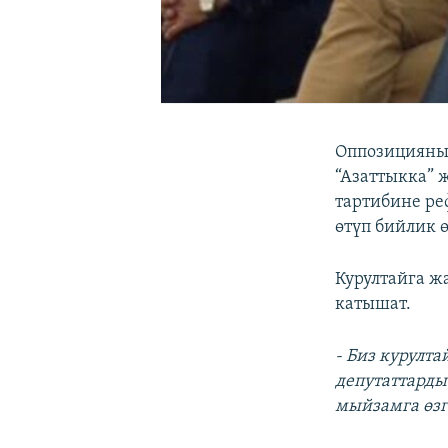
Оппозициянын
“Азаттыкка” 
тартибине ре
өтүп бийлик 
Курултайга ж
катышат.
- Биз курулт
депутаттарды
мыйзамга өзг