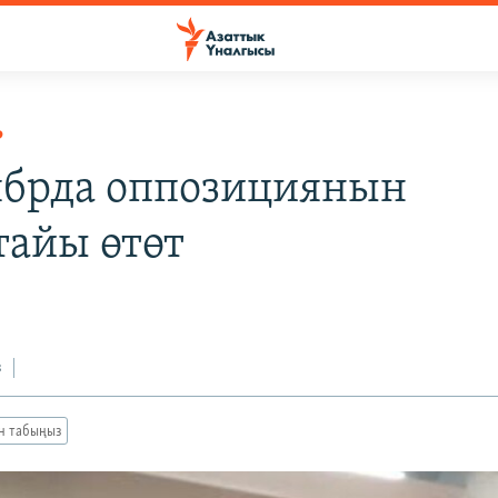
Р
ябрда оппозициянын
тайы өтөт
з
ан табыңыз