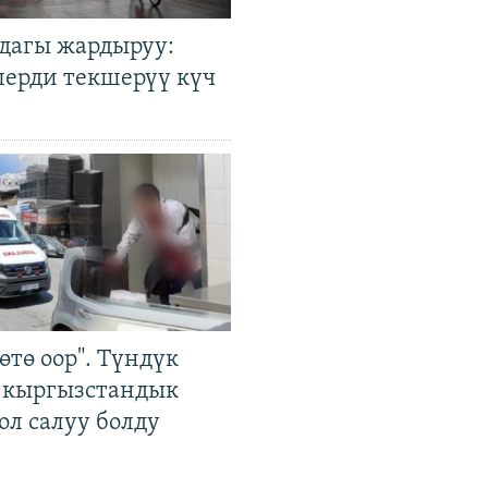
дагы жардыруу:
лерди текшерүү күч
өтө оор". Түндүк
 кыргызстандык
ол салуу болду