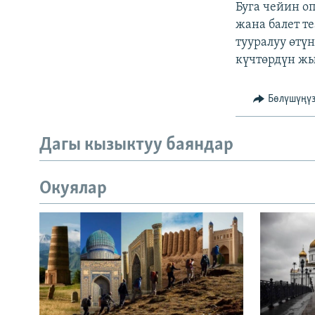
Буга чейин о
жана балет т
тууралуу өтү
күчтөрдүн жы
Бөлүшүңү
Дагы кызыктуу баяндар
Окуялар