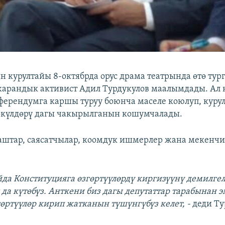
 курултайы 8-октябрда орус драма театрында өтө тур
жарандык активист Адил Турдукулов маалымдады. Ал 
ферендумга каршы туруу боюнча маселе коюлуп, куру
өкүлдөрү дагы чакырылганын кошумчалады.
аштар, саясатчылар, коомдук ишмерлер жана мекенчи
айда Конституцияга өзгөртүүлөрдү киргизүүнү демилге
 да күтөбүз. Анткени биз дагы депутаттар тарабынан 
өртүүлөр кирип жатканын түшүнгүбүз келет, -
деди Ту