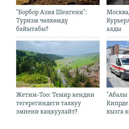
"Борбор Азия Шенгени":
Москва
Туризм чөлкөмдү
Курьер
байытабы?
алды
Жетим-Тоо: Темир кендин
"Абалы 
тегерегиндеги талкуу
Кипрде
эмнени каңкуулайт?
кызга к