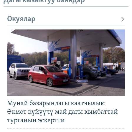
Дагы кызыктуу баяндар
Окуялар
Мунай базарындагы каатчылык:
Өкмөт күйүүчү май дагы кымбаттай
турганын эскертти