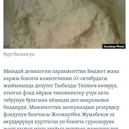
ОНЛАЙН ШЕРИНЕ
ЭЖЕ-СИҢДИЛЕР
АЗАТТЫК+
ЫҢГАЙСЫЗ СУРООЛОР
ЭЕ/АРнун бардык сайттары
Курт баскан ун.
Мындай демилгени парламенттин Бюджет жана
каржы боюнча комитетинин 10-октябрдагы
жыйынында депутат Таабалды Тиллаев көтөрүп,
аталган фонд айрым чиновниктер үчүн акча
табуунун булагына айланды деп нааразылык
билдирди. Мамлекеттик материалдык резервдер
фондунун башчысы Жоомартбек Жумабеков эл
өкүлдөрүнүн курттаган ун боюнча суроолоруна