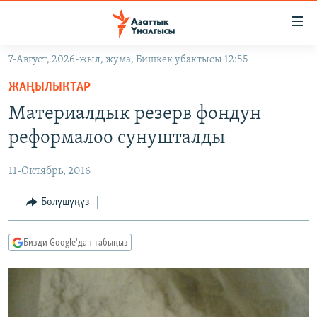
Линктер
Мазмунга
өтүңүз
7-Август, 2026-жыл, жума, Бишкек убактысы 12:55
Навигацияга
ЖАҢЫЛЫКТАР
өтүңүз
ЖАҢЫЛЫКТАР
КЫРГЫЗСТАН
Издөөгө
Материалдык резерв фондун
салыңыз
ДҮЙНӨ
КЫРГЫЗСТАН
реформалоо сунушталды
УКРАИНА
САЯСАТ
ДҮЙНӨ
11-Октябрь, 2016
АТАЙЫН ИЛИКТӨӨ
ЭКОНОМИКА
БОРБОР АЗИЯ
ТВ ПРОГРАММАЛАР
Бөлүшүңүз
МАДАНИЯТ
ПОДКАСТ
БҮГҮН АЗАТТЫКТА
Бизди Google'дан табыңыз
ӨЗГӨЧӨ ПИКИР
ЭКСПЕРТТЕР ТАЛДАЙТ
БИЗ ЖАНА ДҮЙНӨ
Русский
ДАНИСТЕ