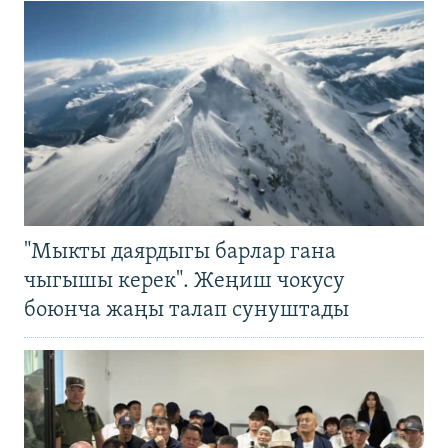
"Мыкты даярдыгы барлар гана
чыгышы керек". Жеңиш чокусу
боюнча жаңы талап сунуштады