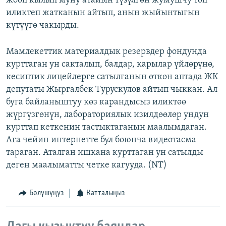
жооп кылып муну атайын түзүлгөн жумушчу топ
иликтеп жатканын айтып, анын жыйынтыгын
күтүүгө чакырды.
Мамлекеттик материалдык резервдер фондунда
курттаган ун сакталып, балдар, карылар үйлөрүнө,
кесиптик лицейлерге сатылганын өткөн аптада ЖК
депутаты Жыргалбек Турускулов айтып чыккан. Ал
буга байланыштуу көз карандысыз иликтөө
жүргүзгөнүн, лабораториялык изилдөөлөр ундун
курттап кеткенин тастыктаганын маалымдаган.
Ага чейин интернетте бул боюнча видеотасма
тараган. Аталган ишкана курттаган ун сатылды
деген маалыматты четке кагууда. (NT)
Бөлүшүңүз
Катталыңыз