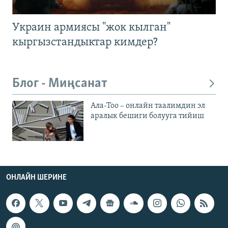
Украин армиясы "жок кылган"
кыргызстандыктар кимдер?
Блог - Миңсанат
Ала-Тоо – онлайн таалимдин эл
аралык бешиги болууга тийиш
ОНЛАЙН ШЕРИНЕ