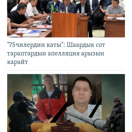
"75чилердин каты": Шаардык сот
тараптардын апелляция арызын
карайт