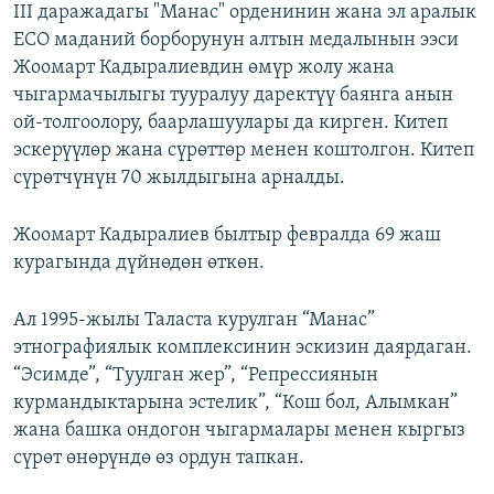
III даражадагы "Манас" орденинин жана эл аралык
ЕСО маданий борборунун алтын медалынын ээси
Жоомарт Кадыралиевдин өмүр жолу жана
чыгармачылыгы тууралуу даректүү баянга анын
ой-толгоолору, баарлашуулары да кирген. Китеп
эскерүүлөр жана сүрөттөр менен коштолгон. Китеп
сүрөтчүнүн 70 жылдыгына арналды.
Жоомарт Кадыралиев былтыр февралда 69 жаш
курагында дүйнөдөн өткөн.
Ал 1995-жылы Таласта курулган “Манас”
этнографиялык комплексинин эскизин даярдаган.
“Эсимде”, “Туулган жер”, “Репрессиянын
курмандыктарына эстелик”, “Кош бол, Алымкан”
жана башка ондогон чыгармалары менен кыргыз
сүрөт өнөрүндө өз ордун тапкан.