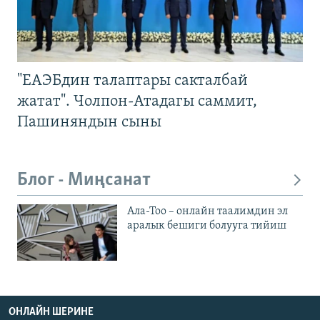
"ЕАЭБдин талаптары сакталбай
жатат". Чолпон-Атадагы саммит,
Пашиняндын сыны
Блог - Миңсанат
Ала-Тоо – онлайн таалимдин эл
аралык бешиги болууга тийиш
ОНЛАЙН ШЕРИНЕ