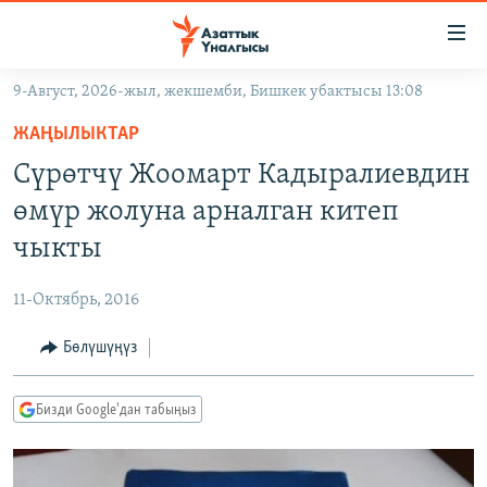
Линктер
Мазмунга
өтүңүз
9-Август, 2026-жыл, жекшемби, Бишкек убактысы 13:08
Навигацияга
ЖАҢЫЛЫКТАР
өтүңүз
ЖАҢЫЛЫКТАР
КЫРГЫЗСТАН
Издөөгө
Сүрөтчү Жоомарт Кадыралиевдин
салыңыз
ДҮЙНӨ
КЫРГЫЗСТАН
өмүр жолуна арналган китеп
УКРАИНА
САЯСАТ
ДҮЙНӨ
чыкты
АТАЙЫН ИЛИКТӨӨ
ЭКОНОМИКА
БОРБОР АЗИЯ
11-Октябрь, 2016
ТВ ПРОГРАММАЛАР
МАДАНИЯТ
Бөлүшүңүз
ПОДКАСТ
БҮГҮН АЗАТТЫКТА
ӨЗГӨЧӨ ПИКИР
ЭКСПЕРТТЕР ТАЛДАЙТ
Бизди Google'дан табыңыз
БИЗ ЖАНА ДҮЙНӨ
Русский
ДАНИСТЕ