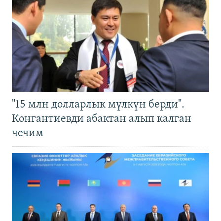
"15 млн долларлык мүлкүн берди".
Конгантиевди абактан алып калган
чечим