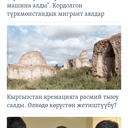
машина алды". Кордолгон
түркмөнстандык мигрант аялдар
Кыргызстан кремацияга расмий тыюу
салды. Өлкөдө көрүстөн жетиштүүбү?