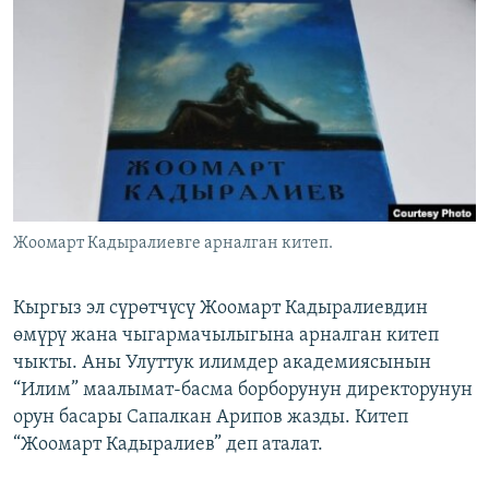
ОНЛАЙН ШЕРИНЕ
ЭЖЕ-СИҢДИЛЕР
АЗАТТЫК+
ЫҢГАЙСЫЗ СУРООЛОР
ЭЕ/АРнун бардык сайттары
Жоомарт Кадыралиевге арналган китеп.
Кыргыз эл сүрөтчүсү Жоомарт Кадыралиевдин
өмүрү жана чыгармачылыгына арналган китеп
чыкты. Аны Улуттук илимдер академиясынын
“Илим” маалымат-басма борборунун директорунун
орун басары Сапалкан Арипов жазды. Китеп
“Жоомарт Кадыралиев” деп аталат.