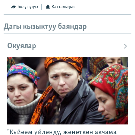
Бөлүшүңүз
Катталыңыз
Дагы кызыктуу баяндар
Окуялар
"Күйөөм үйлөндү, жөнөткөн акчама