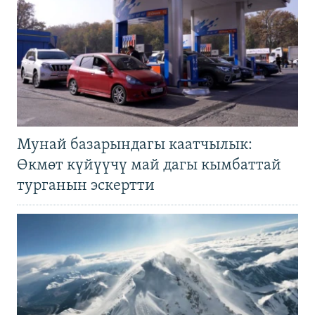
Мунай базарындагы каатчылык:
Өкмөт күйүүчү май дагы кымбаттай
турганын эскертти