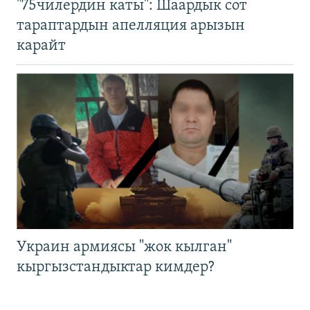
"75чилердин каты": Шаардык сот
тараптардын апелляция арызын
карайт
Украин армиясы "жок кылган"
кыргызстандыктар кимдер?