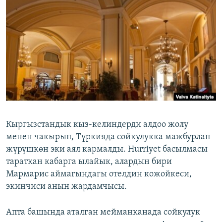
ОНЛАЙН ШЕРИНЕ
ЭЖЕ-СИҢДИЛЕР
АЗАТТЫК+
ЫҢГАЙСЫЗ СУРООЛОР
ЭЕ/АРнун бардык сайттары
Кыргызстандык кыз-келиндерди алдоо жолу
менен чакырып, Түркияда сойкулукка мажбурлап
жүрүшкөн эки аял кармалды. Hurriyet басылмасы
тараткан кабарга ылайык, алардын бири
Мармарис аймагындагы отелдин кожойкеси,
экинчиси анын жардамчысы.
Апта башында аталган мейманканада сойкулук