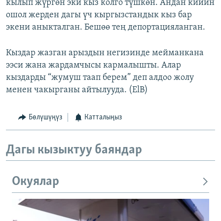
кылып жүргөн эки кыз колго түшкөн. Андан кийин
ошол жерден дагы үч кыргызстандык кыз бар
экени аныкталган. Бешөө тең депортацияланган.
Кыздар жазган арыздын негизинде мейманкана
ээси жана жардамчысы кармалышты. Алар
кыздарды “жумуш таап берем” деп алдоо жолу
менен чакырганы айтылууда. (ElB)
Бөлүшүңүз
Катталыңыз
Дагы кызыктуу баяндар
Окуялар