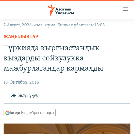
Линктер
Мазмунга
өтүңүз
7-Август, 2026-жыл, жума, Бишкек убактысы 13:03
Навигацияга
ЖАҢЫЛЫКТАР
өтүңүз
ЖАҢЫЛЫКТАР
КЫРГЫЗСТАН
Издөөгө
Түркияда кыргызстандык
салыңыз
ДҮЙНӨ
КЫРГЫЗСТАН
кыздарды сойкулукка
УКРАИНА
САЯСАТ
ДҮЙНӨ
мажбурлагандар кармалды
АТАЙЫН ИЛИКТӨӨ
ЭКОНОМИКА
БОРБОР АЗИЯ
13-Октябрь, 2016
ТВ ПРОГРАММАЛАР
МАДАНИЯТ
Бөлүшүңүз
ПОДКАСТ
БҮГҮН АЗАТТЫКТА
ӨЗГӨЧӨ ПИКИР
ЭКСПЕРТТЕР ТАЛДАЙТ
Бизди Google'дан табыңыз
БИЗ ЖАНА ДҮЙНӨ
Русский
ДАНИСТЕ