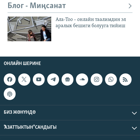
Блог - Миңсанат
Ала-Тоо – онлайн таалимдин эл
аралык бешиги болууга тийиш
ОНЛАЙН ШЕРИНЕ
БИЗ ЖӨНҮНДӨ
"АЗАТТЫКТЫН" САНДЫГЫ