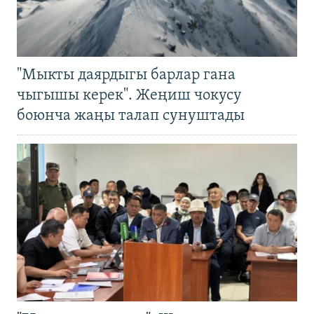
"Мыкты даярдыгы барлар гана
чыгышы керек". Жеңиш чокусу
боюнча жаңы талап сунуштады