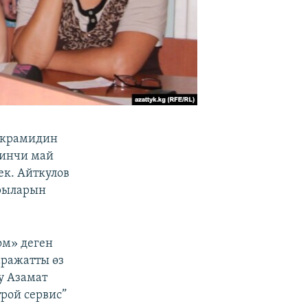
 Икрамидин
ринчи май
ек. Айткулов
йрыларын
ом» деген
аражатты өз
у Азамат
рой сервис”