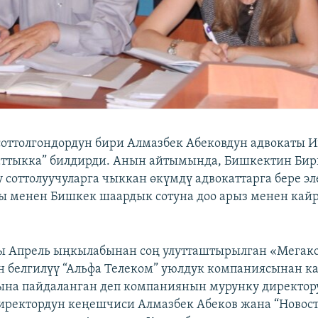
 соттолгондордун бири Алмазбек Абековдун адвокаты
аттыкка” билдирди. Анын айтымында, Бишкектин Би
у соттолуучуларга чыккан өкүмдү адвокаттарга бере эл
ы менен Бишкек шаардык сотуна доо арыз менен ка
.
ы Апрель ыңкылабынан соң улутташтырылган «Мегак
 белгилүү “Альфа Телеком” уюлдук компаниясынан к
на пайдаланган деп компаниянын мурунку директор
иректордун кеңешчиси Алмазбек Абеков жана “Новост