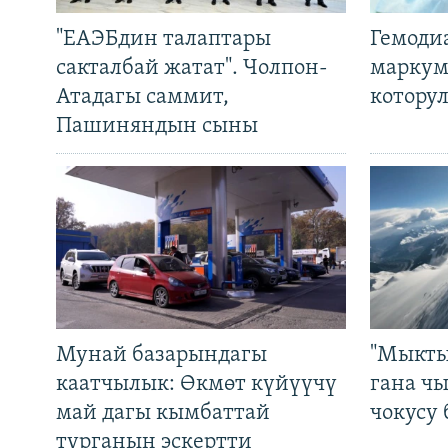
"ЕАЭБдин талаптары
Гемоди
сакталбай жатат". Чолпон-
маркум
Атадагы саммит,
котору
Пашиняндын сыны
Мунай базарындагы
"Мыкты
каатчылык: Өкмөт күйүүчү
гана ч
май дагы кымбаттай
чокусу
турганын эскертти