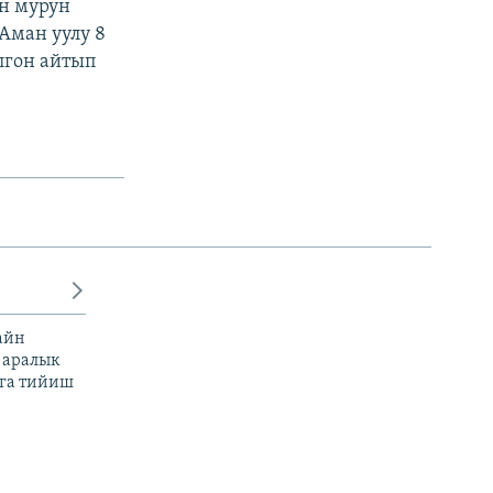
н мурун
Аман уулу 8
лгон айтып
айн
 аралык
га тийиш