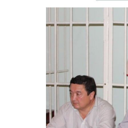
ЭЖЕ-СИҢДИЛЕР
АЗАТТЫК+
ЫҢГАЙСЫЗ СУРООЛОР