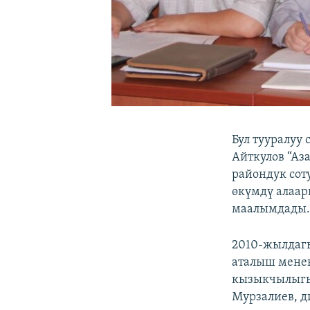
Бул тууралуу
Айткулов “Аз
райондук сот
өкүмдү алаар
маалымдады
2010-жылдаг
аталыш менен
кызыкчылыгы
Мурзалиев, д