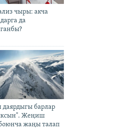
ализ чыры: акча
дарга да
лганбы?
 даярдыгы барлар
ыксын". Жеңиш
 боюнча жаңы талап