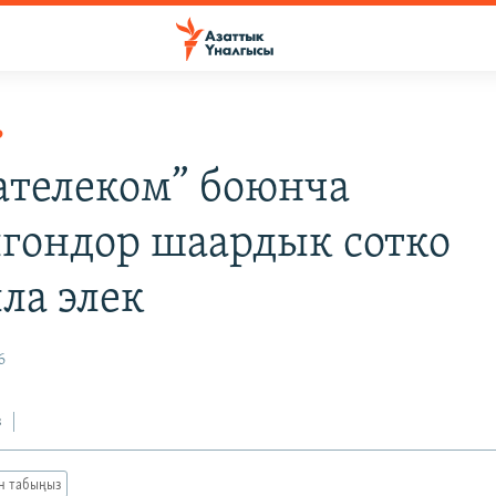
Р
ателеком” боюнча
лгондор шаардык сотко
ла элек
6
з
ан табыңыз