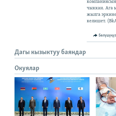
компаниясыны
чыккан. Ага 
жылга эркине
келишет. (Bk
Бөлүшүңү
Дагы кызыктуу баяндар
Окуялар