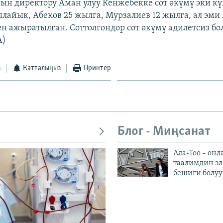
н директору Аман улуу Кенжебекке сот өкүмү эки кү
ылайык, Абеков 25 жылга, Мурзалиев 12 жылга, ал эми 
н ажыратылган. Соттолгондор сот өкүмү адилетсиз бо
A)
з
Катталыңыз
Принтер
Блог - Миңсанат
Ала-Тоо – онл
таалимдин эл
бешиги болуу