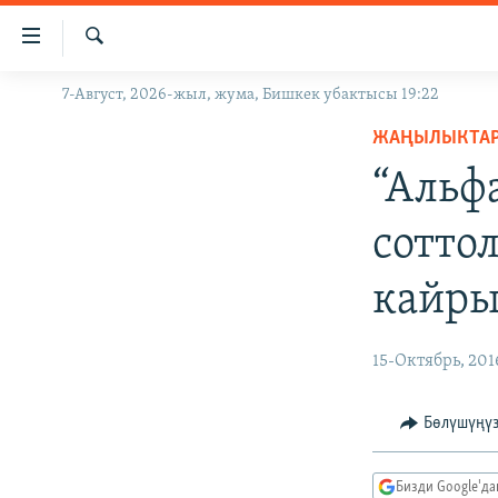
Линктер
Мазмунга
өтүңүз
Издөө
7-Август, 2026-жыл, жума, Бишкек убактысы 19:22
ЖАҢЫЛЫКТАР
Навигацияга
өтүңүз
ЖАҢЫЛЫКТА
КЫРГЫЗСТАН
Издөөгө
“Альф
ДҮЙНӨ
КЫРГЫЗСТАН
салыңыз
УКРАИНА
САЯСАТ
ДҮЙНӨ
сотто
АТАЙЫН ИЛИКТӨӨ
ЭКОНОМИКА
БОРБОР АЗИЯ
кайры
ТВ ПРОГРАММАЛАР
МАДАНИЯТ
ПОДКАСТ
БҮГҮН АЗАТТЫКТА
15-Октябрь, 201
ӨЗГӨЧӨ ПИКИР
ЭКСПЕРТТЕР ТАЛДАЙТ
БИЗ ЖАНА ДҮЙНӨ
Бөлүшүңү
ДАНИСТЕ
Бизди Google'д