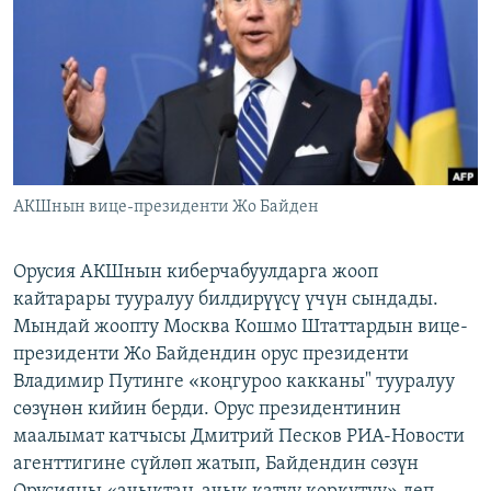
ОНЛАЙН ШЕРИНЕ
ЭЖЕ-СИҢДИЛЕР
АЗАТТЫК+
ЫҢГАЙСЫЗ СУРООЛОР
ЭЕ/АРнун бардык сайттары
АКШнын вице-президенти Жо Байден
Орусия АКШнын киберчабуулдарга жооп
кайтарары тууралуу билдирүүсү үчүн сындады.
Мындай жоопту Москва Кошмо Штаттардын вице-
президенти Жо Байдендин орус президенти
Владимир Путинге «коңгуроо какканы" тууралуу
сөзүнөн кийин берди. Орус президентинин
маалымат катчысы Дмитрий Песков РИА-Новости
агенттигине сүйлөп жатып, Байдендин сөзүн