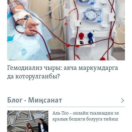
Гемодиализ чыры: акча маркумдарга
да которулганбы?
Блог - Миңсанат
Ала-Тоо – онлайн таалимдин эл
аралык бешиги болууга тийиш