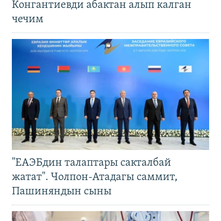
Конгантиевди абактан алып калган
чечим
"ЕАЭБдин талаптары сакталбай
жатат". Чолпон-Атадагы саммит,
Пашиняндын сыны