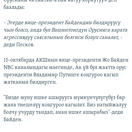
Орусияны «ачыктан-ачык катуу коркутуу» деп
баалады:
- Эгерде вице-президент Байдендин билдирүүсү
чын болсо, анда бул Вашинтонгдун Орусияга карата
агрессивдүү саясатынын белгиси болуп саналат, -
деди Песков.
15-октябарда АКШнын вице-президенти Жо Байден
NBC каналындагы маегинде, Ак үй бул жаатта орус
президенти Владимир Путинге коңгуроо кагып
жатканын билдирген.
"Бизде муну ишке ашырууга мүмкүнчүлүгүбүз бар
жана тиешелүү коңгуроо кагылат. Биз натыйжалуу
болчу учурду тандап, анан ишке ашырабыз"-деди
Байден.