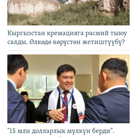
Кыргызстан кремацияга расмий тыюу
салды. Өлкөдө көрүстөн жетиштүүбү?
"15 млн долларлык мүлкүн берди".