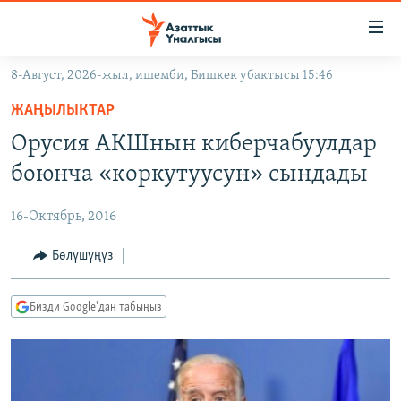
Линктер
Мазмунга
өтүңүз
8-Август, 2026-жыл, ишемби, Бишкек убактысы 15:46
Навигацияга
ЖАҢЫЛЫКТАР
өтүңүз
ЖАҢЫЛЫКТАР
КЫРГЫЗСТАН
Издөөгө
Орусия АКШнын киберчабуулдар
салыңыз
ДҮЙНӨ
КЫРГЫЗСТАН
боюнча «коркутуусун» сындады
УКРАИНА
САЯСАТ
ДҮЙНӨ
16-Октябрь, 2016
АТАЙЫН ИЛИКТӨӨ
ЭКОНОМИКА
БОРБОР АЗИЯ
ТВ ПРОГРАММАЛАР
Бөлүшүңүз
МАДАНИЯТ
ПОДКАСТ
БҮГҮН АЗАТТЫКТА
Бизди Google'дан табыңыз
ӨЗГӨЧӨ ПИКИР
ЭКСПЕРТТЕР ТАЛДАЙТ
БИЗ ЖАНА ДҮЙНӨ
Русский
ДАНИСТЕ