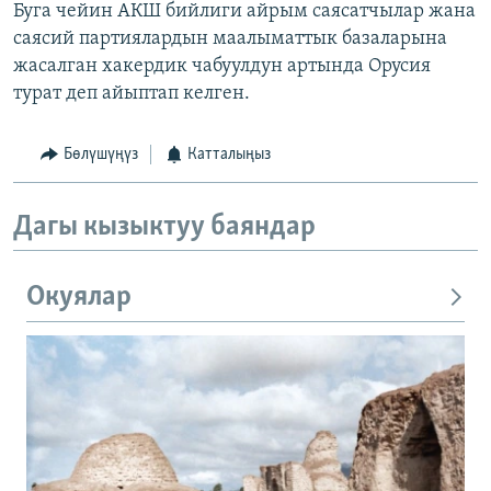
Буга чейин АКШ бийлиги айрым саясатчылар жана
саясий партиялардын маалыматтык базаларына
жасалган хакердик чабуулдун артында Орусия
турат деп айыптап келген.
Бөлүшүңүз
Катталыңыз
Дагы кызыктуу баяндар
Окуялар