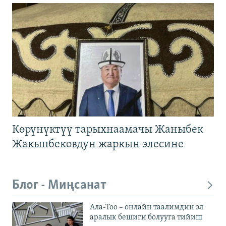
Көрүнүктүү тарыхнаамачы Жаныбек
Жакыпбековдун жаркын элесине
Блог - Миңсанат
Ала-Тоо – онлайн таалимдин эл
аралык бешиги болууга тийиш