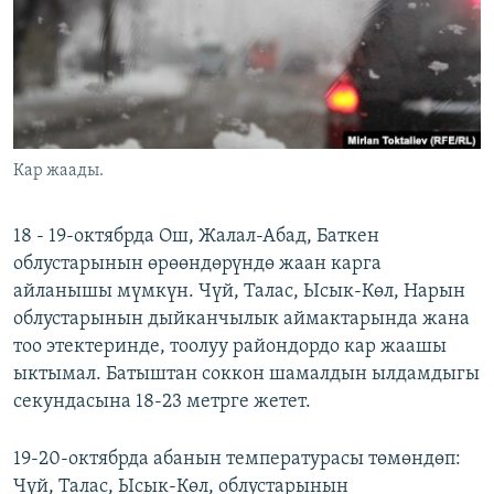
ОНЛАЙН ШЕРИНЕ
ЭЖЕ-СИҢДИЛЕР
АЗАТТЫК+
ЫҢГАЙСЫЗ СУРООЛОР
ЭЕ/АРнун бардык сайттары
Кар жаады.
18 - 19-октябрда Ош, Жалал-Абад, Баткен
облустарынын өрөөндөрүндө жаан карга
айланышы мүмкүн. Чүй, Талас, Ысык-Көл, Нарын
облустарынын дыйканчылык аймактарында жана
тоо этектеринде, тоолуу райондордо кар жаашы
ыктымал. Батыштан соккон шамалдын ылдамдыгы
секундасына 18-23 метрге жетет.
19-20-октябрда абанын температурасы төмөндөп:
Чүй, Талас, Ысык-Көл, облустарынын