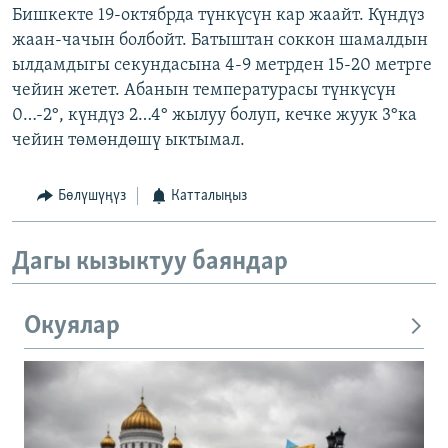
Бишкекте 19-октябрда түнкүсүн кар жаайт. Күндүз
жаан-чачын болбойт. Батыштан соккон шамалдын
ылдамдыгы секундасына 4-9 метрден 15-20 метрге
чейин жетет. Абанын температурасы түнкүсүн
0…-2°, күндүз 2…4° жылуу болуп, кечке жуук 3°ка
чейин төмөндөшү ыктымал.
Бөлүшүңүз
Катталыңыз
Дагы кызыктуу баяндар
Окуялар