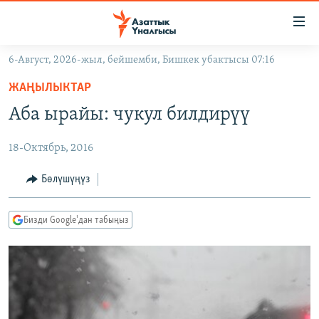
Линктер
Мазмунга
өтүңүз
6-Август, 2026-жыл, бейшемби, Бишкек убактысы 07:16
Навигацияга
ЖАҢЫЛЫКТАР
өтүңүз
ЖАҢЫЛЫКТАР
КЫРГЫЗСТАН
Издөөгө
Аба ырайы: чукул билдирүү
салыңыз
ДҮЙНӨ
КЫРГЫЗСТАН
18-Октябрь, 2016
УКРАИНА
САЯСАТ
ДҮЙНӨ
АТАЙЫН ИЛИКТӨӨ
ЭКОНОМИКА
БОРБОР АЗИЯ
Бөлүшүңүз
ТВ ПРОГРАММАЛАР
МАДАНИЯТ
Бизди Google'дан табыңыз
ПОДКАСТ
БҮГҮН АЗАТТЫКТА
ӨЗГӨЧӨ ПИКИР
ЭКСПЕРТТЕР ТАЛДАЙТ
БИЗ ЖАНА ДҮЙНӨ
Русский
ДАНИСТЕ