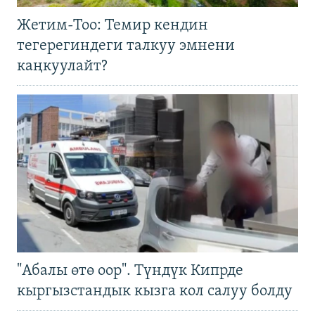
Жетим-Тоо: Темир кендин
тегерегиндеги талкуу эмнени
каңкуулайт?
"Абалы өтө оор". Түндүк Кипрде
кыргызстандык кызга кол салуу болду