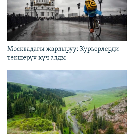
Москвадагы жардыруу: Курьерлерди
текшерүү күч алды