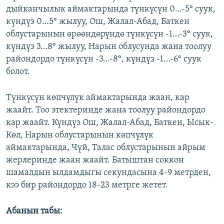
дыйканчылык аймактарында түнкүсүн 0…-5° суук,
күндүз 0…5° жылуу, Ош, Жалал-Абад, Баткен
облустарынын өрөөндөрүндө түнкүсүн -1…-3° суук,
күндүз 3…8° жылуу, Нарын облусунда жана тоолуу
райондордо түнкүсүн -3…-8°, күндүз -1…-6° суук
болот.
Түнкүсүн көпчүлүк аймактарында жаан, кар
жаайт. Тоо этектеринде жана тоолуу райондордо
кар жаайт. Күндүз Ош, Жалал-Абад, Баткен, Ысык-
Көл, Нарын облустарынын көпчүлүк
аймактарында, Чүй, Талас облустарынын айрым
жерлеринде жаан жаайт. Батыштан соккон
шамалдын ылдамдыгы секундасына 4-9 метрден,
кээ бир райондордо 18-23 метрге жетет.
Абанын табы: