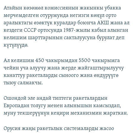
Атайын көзөмөл комиссиянын жакынкы убакка
мерчемделген отурумунда негизги көңүл орто
аралыктагы өзөктүк куралдар боюнча АКШ жана ал
кездеги СССР ортосунда 1987-жылы кабыл алынган
келишим шарттарынын сакталуусуна бурулат деп
күтүлүүдө.
Ал келишим 450 чакырымдан 5500 чакырымга
чейин уча алуучу жана жерде жайгаштырылуучу
канаттуу ракеталарды сыноого жана өндүрүүгө
тыюу салмакчы.
Ошондой эле андай типтеги ракеталардын
Европадан толугу менен алынышын камсыздап,
муну текшерүүнүн кеңири механизмин жараткан.
Орусия жаңы ракеталык системаларды жасоо