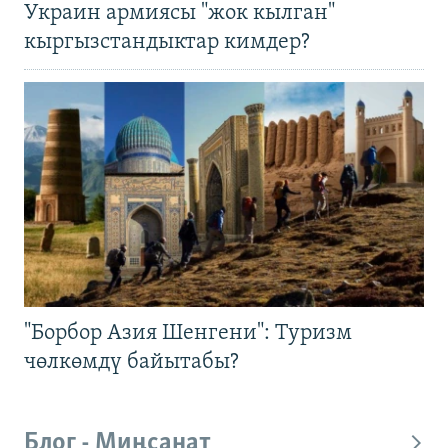
Украин армиясы "жок кылган"
кыргызстандыктар кимдер?
"Борбор Азия Шенгени": Туризм
чөлкөмдү байытабы?
Блог - Миңсанат