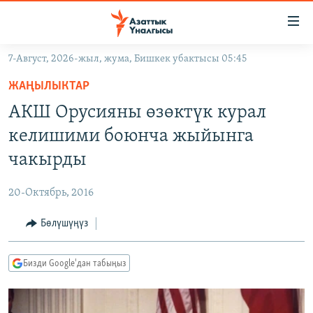
Линктер
Мазмунга
өтүңүз
7-Август, 2026-жыл, жума, Бишкек убактысы 05:45
Навигацияга
ЖАҢЫЛЫКТАР
өтүңүз
ЖАҢЫЛЫКТАР
КЫРГЫЗСТАН
Издөөгө
АКШ Орусияны өзөктүк курал
салыңыз
ДҮЙНӨ
КЫРГЫЗСТАН
келишими боюнча жыйынга
УКРАИНА
САЯСАТ
ДҮЙНӨ
чакырды
АТАЙЫН ИЛИКТӨӨ
ЭКОНОМИКА
БОРБОР АЗИЯ
20-Октябрь, 2016
ТВ ПРОГРАММАЛАР
МАДАНИЯТ
Бөлүшүңүз
ПОДКАСТ
БҮГҮН АЗАТТЫКТА
ӨЗГӨЧӨ ПИКИР
ЭКСПЕРТТЕР ТАЛДАЙТ
Бизди Google'дан табыңыз
БИЗ ЖАНА ДҮЙНӨ
Русский
ДАНИСТЕ