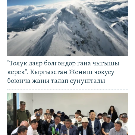
"Толук даяр болгондор гана чыгышы
керек". Кыргызстан Жеңиш чокусу
боюнча жаңы талап сунуштады