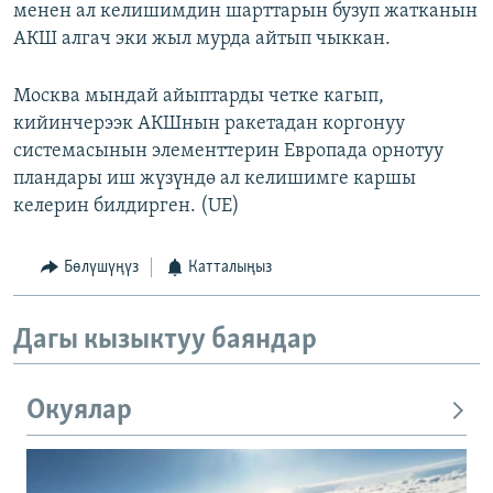
менен ал келишимдин шарттарын бузуп жатканын
АКШ алгач эки жыл мурда айтып чыккан.
Москва мындай айыптарды четке кагып,
кийинчерээк АКШнын ракетадан коргонуу
системасынын элементтерин Европада орнотуу
пландары иш жүзүндө ал келишимге каршы
келерин билдирген. (UE)
Бөлүшүңүз
Катталыңыз
Дагы кызыктуу баяндар
Окуялар