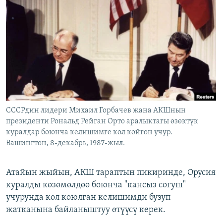
ОНЛАЙН ШЕРИНЕ
ЭЖЕ-СИҢДИЛЕР
АЗАТТЫК+
ЫҢГАЙСЫЗ СУРООЛОР
ЭЕ/АРнун бардык сайттары
CCCРдин лидери Михаил Горбачев жана АКШнын
президенти Рональд Рейган Орто аралыктагы өзөктүк
куралдар боюнча келишимге кол койгон учур.
Вашингтон, 8-декабрь, 1987-жыл.
Атайын жыйын, АКШ тараптын пикиринде, Орусия
куралды көзөмөлдөө боюнча "кансыз согуш"
учурунда кол коюлган келишимди бузуп
жатканына байланыштуу өтүүсү керек.