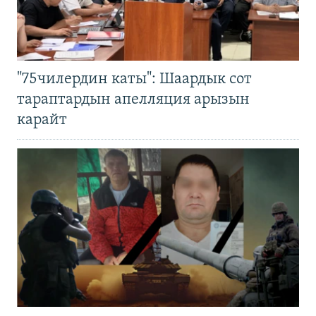
"75чилердин каты": Шаардык сот
тараптардын апелляция арызын
карайт