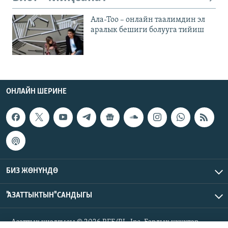
Ала-Тоо – онлайн таалимдин эл
аралык бешиги болууга тийиш
ОНЛАЙН ШЕРИНЕ
БИЗ ЖӨНҮНДӨ
"АЗАТТЫКТЫН" САНДЫГЫ
Азаттык үналгысы © 2026 RFE/RL, Inc. Бардык укуктар