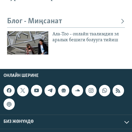
Блог - Миңсанат
Ала-Тоо – онлайн таалимдин эл
аралык бешиги болууга тийиш
ОНЛАЙН ШЕРИНЕ
БИЗ ЖӨНҮНДӨ