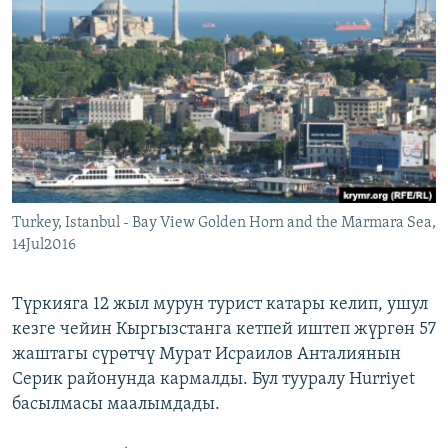
ОНЛАЙН ШЕРИНЕ
ЭЖЕ-СИҢДИЛЕР
АЗАТТЫК+
ЫҢГАЙСЫЗ СУРООЛОР
ЭЕ/АРнун бардык сайттары
Turkey, Istanbul - Bay View Golden Horn and the Marmara Sea,
14Jul2016
Түркияга 12 жыл мурун турист катары келип, ушул
кезге чейин Кыргызстанга кетпей иштеп жүргөн 57
жаштагы сүрөтчү Мурат Исраилов Анталиянын
Серик районунда кармалды. Бул тууралу Hurriyet
басылмасы маалымдады.