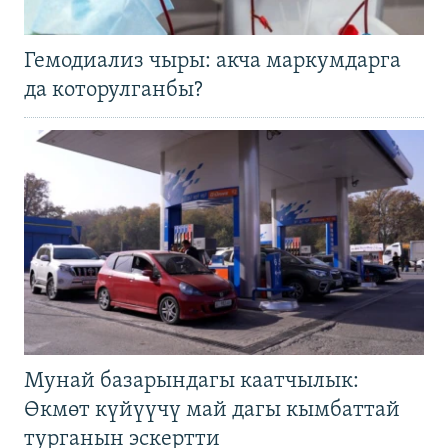
Гемодиализ чыры: акча маркумдарга
да которулганбы?
Мунай базарындагы каатчылык:
Өкмөт күйүүчү май дагы кымбаттай
турганын эскертти