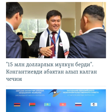
"15 млн долларлык мүлкүн берди".
Конгантиевди абактан алып калган
чечим