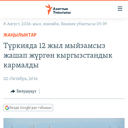
Линктер
Мазмунга
өтүңүз
8-Август, 2026-жыл, ишемби, Бишкек убактысы 05:39
Навигацияга
ЖАҢЫЛЫКТАР
өтүңүз
ЖАҢЫЛЫКТАР
КЫРГЫЗСТАН
Издөөгө
Түркияда 12 жыл мыйзамсыз
салыңыз
ДҮЙНӨ
КЫРГЫЗСТАН
жашап жүргөн кыргызстандык
УКРАИНА
САЯСАТ
ДҮЙНӨ
кармалды
АТАЙЫН ИЛИКТӨӨ
ЭКОНОМИКА
БОРБОР АЗИЯ
22-Октябрь, 2016
ТВ ПРОГРАММАЛАР
МАДАНИЯТ
Бөлүшүңүз
ПОДКАСТ
БҮГҮН АЗАТТЫКТА
ӨЗГӨЧӨ ПИКИР
ЭКСПЕРТТЕР ТАЛДАЙТ
Бизди Google'дан табыңыз
БИЗ ЖАНА ДҮЙНӨ
Русский
ДАНИСТЕ