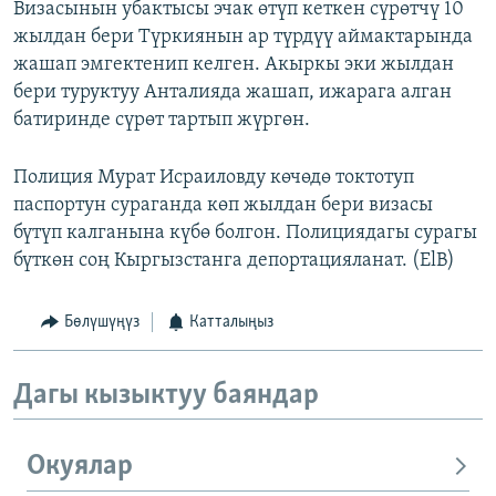
Визасынын убактысы эчак өтүп кеткен сүрөтчү 10
жылдан бери Түркиянын ар түрдүү аймактарында
жашап эмгектенип келген. Акыркы эки жылдан
бери туруктуу Анталияда жашап, ижарага алган
батиринде сүрөт тартып жүргөн.
Полиция Мурат Исраиловду көчөдө токтотуп
паспортун сураганда көп жылдан бери визасы
бүтүп калганына күбө болгон. Полициядагы сурагы
бүткөн соң Кыргызстанга депортацияланат. (ElB)
Бөлүшүңүз
Катталыңыз
Дагы кызыктуу баяндар
Окуялар