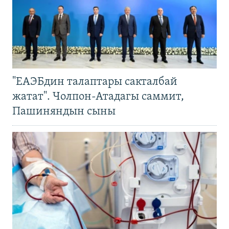
"ЕАЭБдин талаптары сакталбай
жатат". Чолпон-Атадагы саммит,
Пашиняндын сыны