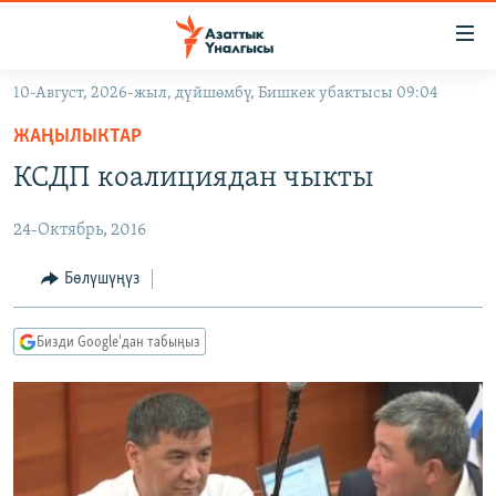
Линктер
Мазмунга
өтүңүз
10-Август, 2026-жыл, дүйшөмбү, Бишкек убактысы 09:04
Навигацияга
ЖАҢЫЛЫКТАР
өтүңүз
ЖАҢЫЛЫКТАР
КЫРГЫЗСТАН
Издөөгө
КСДП коалициядан чыкты
салыңыз
ДҮЙНӨ
КЫРГЫЗСТАН
24-Октябрь, 2016
УКРАИНА
САЯСАТ
ДҮЙНӨ
АТАЙЫН ИЛИКТӨӨ
ЭКОНОМИКА
БОРБОР АЗИЯ
Бөлүшүңүз
ТВ ПРОГРАММАЛАР
МАДАНИЯТ
Бизди Google'дан табыңыз
ПОДКАСТ
БҮГҮН АЗАТТЫКТА
ӨЗГӨЧӨ ПИКИР
ЭКСПЕРТТЕР ТАЛДАЙТ
БИЗ ЖАНА ДҮЙНӨ
Русский
ДАНИСТЕ