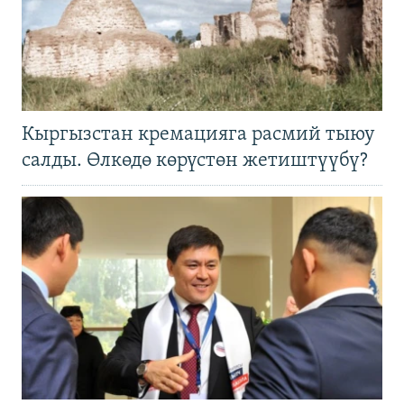
Кыргызстан кремацияга расмий тыюу
салды. Өлкөдө көрүстөн жетиштүүбү?