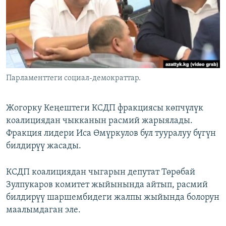
ОНЛАЙН ШЕРИНЕ
ЭЖЕ-СИҢДИЛЕР
АЗАТТЫК+
ЫҢГАЙСЫЗ СУРООЛОР
ЭЕ/АРнун бардык сайттары
Парламенттеги социал-демократтар.
Жогорку Кеңештеги КСДП фракциясы көпчүлүк
коалициядан чыкканын расмий жарыялады.
Фракция лидери Иса Өмүркулов бул тууралуу бүгүн
билдирүү жасады.
КСДП коалициядан чыгарын депутат Төрөбай
Зулпукаров комитет жыйынында айтып, расмий
билдирүү шаршембидеги жалпы жыйында болорун
маалымдаган эле.