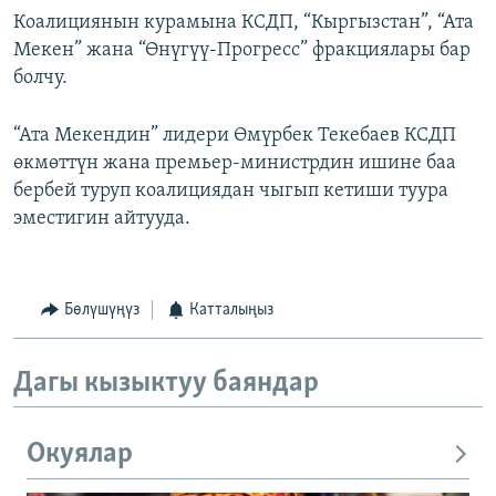
Коалициянын курамына КСДП, “Кыргызстан”, “Ата
Мекен” жана “Өнүгүү-Прогресс” фракциялары бар
болчу.
“Ата Мекендин” лидери Өмүрбек Текебаев КСДП
өкмөттүн жана премьер-министрдин ишине баа
бербей туруп коалициядан чыгып кетиши туура
эместигин айтууда.
Бөлүшүңүз
Катталыңыз
Дагы кызыктуу баяндар
Окуялар