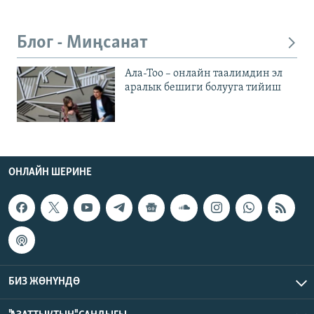
Блог - Миңсанат
Ала-Тоо – онлайн таалимдин эл
аралык бешиги болууга тийиш
ОНЛАЙН ШЕРИНЕ
БИЗ ЖӨНҮНДӨ