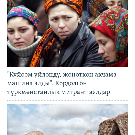
"Күйөөм үйлөндү, жөнөткөн акчама
машина алды". Кордолгон
түркмөнстандык мигрант аялдар