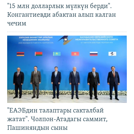
"15 млн долларлык мүлкүн берди".
Конгантиевди абактан алып калган
чечим
"ЕАЭБдин талаптары сакталбай
жатат". Чолпон-Атадагы саммит,
Пашиняндын сыны