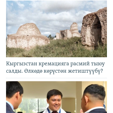
Кыргызстан кремацияга расмий тыюу
салды. Өлкөдө көрүстөн жетиштүүбү?