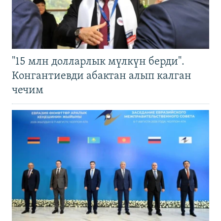
"15 млн долларлык мүлкүн берди".
Конгантиевди абактан алып калган
чечим