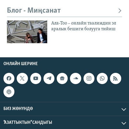
Блог - Миңсанат
Ала-Тоо – онлайн таалимдин эл
аралык бешиги болууга тийиш
ОНЛАЙН ШЕРИНЕ
БИЗ ЖӨНҮНДӨ
"АЗАТТЫКТЫН" САНДЫГЫ