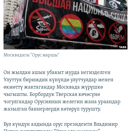
ОНЛАЙН ШЕРИНЕ
ЭЖЕ-СИҢДИЛЕР
АЗАТТЫК+
ЫҢГАЙСЫЗ СУРООЛОР
ЭЕ/АРнун бардык сайттары
Москвадагы "Орус маршы"
Он жылдан ашык убакыт мурда негизделген
Улуттук биримдик күнүндө улутчулдар менен
өкмөттү жактагандар Москвада жүрүшкө
чыгышты. Борбордук Тверская көчөсүнө
чогулгандар Орусиянын желегин жана ураандар
жазылган баннерлерди көтөрүп турушту.
Бул күндүн алдында орус президенти Владимир