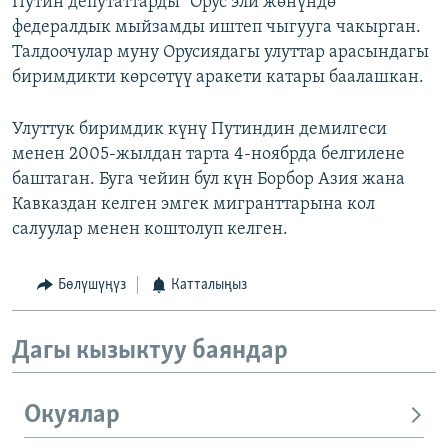
Путин депутаттарды “Орус эли жөнүндө”
федералдык мыйзамды иштеп чыгууга чакырган.
Талдоочулар муну Орусиядагы улуттар арасындагы
биримдикти көрсөтүү аракети катары баалашкан.
Улуттук биримдик күнү Путиндин демилгеси
менен 2005-жылдан тарта 4-ноябрда белгилене
баштаган. Буга чейин бул күн Борбор Азия жана
Кавказдан келген эмгек мигранттарына кол
салуулар менен коштолуп келген.
Бөлүшүңүз
Катталыңыз
Дагы кызыктуу баяндар
Окуялар