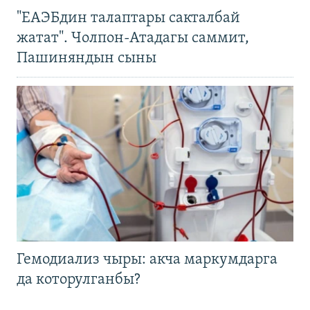
"ЕАЭБдин талаптары сакталбай
жатат". Чолпон-Атадагы саммит,
Пашиняндын сыны
Гемодиализ чыры: акча маркумдарга
да которулганбы?