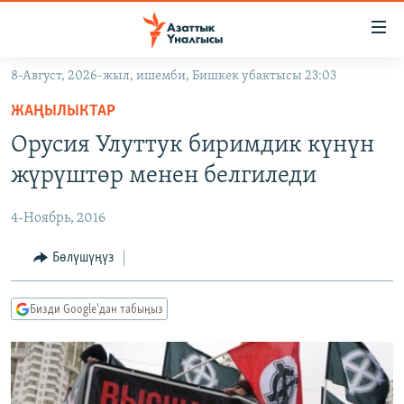
Линктер
Мазмунга
өтүңүз
8-Август, 2026-жыл, ишемби, Бишкек убактысы 23:03
Навигацияга
ЖАҢЫЛЫКТАР
өтүңүз
ЖАҢЫЛЫКТАР
КЫРГЫЗСТАН
Издөөгө
Орусия Улуттук биримдик күнүн
салыңыз
ДҮЙНӨ
КЫРГЫЗСТАН
жүрүштөр менен белгиледи
УКРАИНА
САЯСАТ
ДҮЙНӨ
4-Ноябрь, 2016
АТАЙЫН ИЛИКТӨӨ
ЭКОНОМИКА
БОРБОР АЗИЯ
ТВ ПРОГРАММАЛАР
Бөлүшүңүз
МАДАНИЯТ
ПОДКАСТ
БҮГҮН АЗАТТЫКТА
Бизди Google'дан табыңыз
ӨЗГӨЧӨ ПИКИР
ЭКСПЕРТТЕР ТАЛДАЙТ
БИЗ ЖАНА ДҮЙНӨ
Русский
ДАНИСТЕ