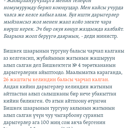
- Жабырлануучуларга менин телефон
номумурумду берип коюңуздар. Мен кайсы учурда
чалса же келсе кабыл алам. Бул ишти дарыгерлер
мыйзамсыз жол менен жаап койо электе чара
көрүш керек. Эч бир окуя көңүл жаздымда калбайт.
Баарына жооп берүүгө даярмын, -
деди министр.
Бишкек шаарынын тургуну баласы чарчап калганы
аз келгенсип, жубайынын жатынын жашыруун
алып салган деп Бишкектеги № 4 төрөткананын
дарыгерлерин айыптоодо. Маалыматка караганда,
26 жаштагы келиндин баласы чарчап калган.
Андан кийин дарыгерлер келиндин жатынын
айтпастан алып салышканы бир нече убакыттан
кийин билинген. Өз атын айтпоону өтүнгөн
Бишкек шаарынын тургуну аялынын жатынын
алып салган үчүн чуу чыгарбоону суранып
дарыгерлер ага 100 миң сом акча бергенин