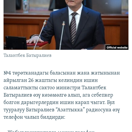
ОНЛАЙН ШЕРИНЕ
ЭЖЕ-СИҢДИЛЕР
АЗАТТЫК+
ЫҢГАЙСЫЗ СУРООЛОР
ЭЕ/АРнун бардык сайттары
Талантбек Батыралиев
№4 төрөтканадагы баласынан жана жатынынан
айрылган 26 жаштагы келиндин ишин
саламаттыкты сактоо министри Талантбек
Батыралиев өзү көзөмөлгө алып, ага себепкер
болгон дарыгерлердин ишин карап чыгат. Бул
тууралуу Батыралиев “Азаттыкка” радиосуна өзү
телефон чалып билдирди: