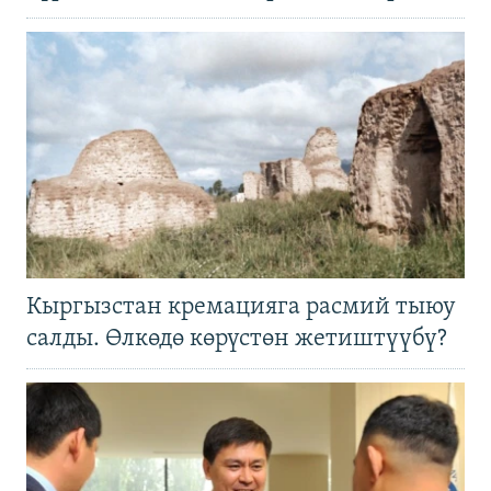
Кыргызстан кремацияга расмий тыюу
салды. Өлкөдө көрүстөн жетиштүүбү?