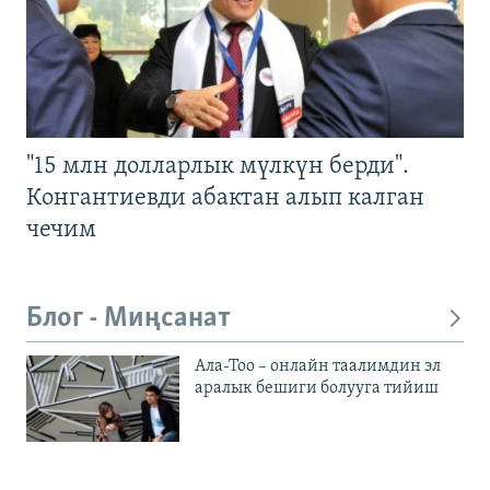
"15 млн долларлык мүлкүн берди".
Конгантиевди абактан алып калган
чечим
Блог - Миңсанат
Ала-Тоо – онлайн таалимдин эл
аралык бешиги болууга тийиш