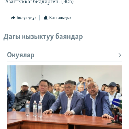
"Азаттыкка" билдирген. (BCh)
Бөлүшүңүз
Катталыңыз
Дагы кызыктуу баяндар
Окуялар