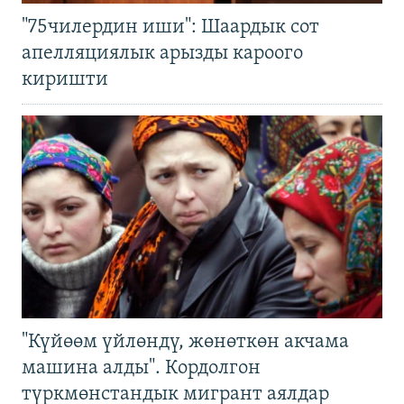
"75чилердин иши": Шаардык сот
апелляциялык арызды кароого
киришти
"Күйөөм үйлөндү, жөнөткөн акчама
машина алды". Кордолгон
түркмөнстандык мигрант аялдар