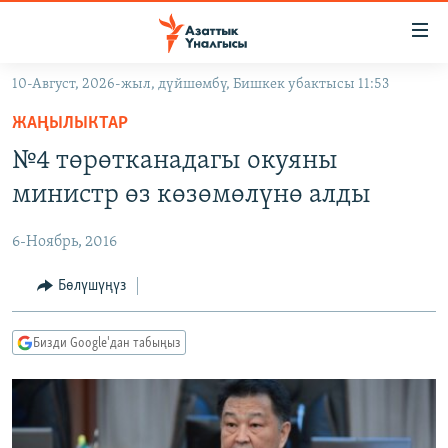
Линктер
Мазмунга
өтүңүз
10-Август, 2026-жыл, дүйшөмбү, Бишкек убактысы 11:53
Навигацияга
ЖАҢЫЛЫКТАР
өтүңүз
ЖАҢЫЛЫКТАР
КЫРГЫЗСТАН
Издөөгө
№4 төрөтканадагы окуяны
салыңыз
ДҮЙНӨ
КЫРГЫЗСТАН
министр өз көзөмөлүнө алды
УКРАИНА
САЯСАТ
ДҮЙНӨ
6-Ноябрь, 2016
АТАЙЫН ИЛИКТӨӨ
ЭКОНОМИКА
БОРБОР АЗИЯ
ТВ ПРОГРАММАЛАР
Бөлүшүңүз
МАДАНИЯТ
ПОДКАСТ
БҮГҮН АЗАТТЫКТА
Бизди Google'дан табыңыз
ӨЗГӨЧӨ ПИКИР
ЭКСПЕРТТЕР ТАЛДАЙТ
БИЗ ЖАНА ДҮЙНӨ
Русский
ДАНИСТЕ