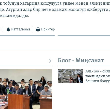
к тобунун катарына кошулууга үндөө менен алектени
дө. Атургай алар бир нече адамды жөнөтүп жиберүүгө 
 маалымдалды.
з
Катталыңыз
Принтер
Блог - Миңсанат
Ала-Тоо – онл
таалимдин эл
бешиги болуу