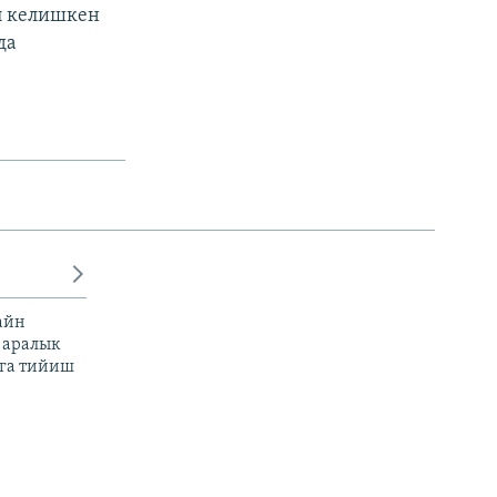
п келишкен
да
айн
 аралык
га тийиш