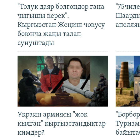
"Толук даяр болгондор гана
"75чиле
чыгышы керек".
Шаарды
Кыргызстан Жеңиш чокусу
апелля
боюнча жаңы талап
сунуштады
Украин армиясы "жок
"Борбо
кылган" кыргызстандыктар
Туризм
кимдер?
байыта