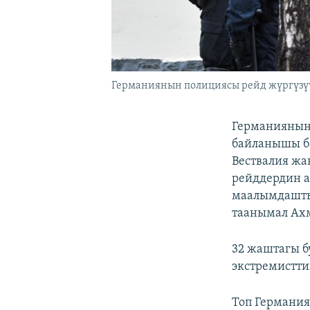
Германиянын полициясы рейд жүргүзү
Германиянын
байланышы ба
Вествалия жа
рейддердин а
маалымдашты.
таанымал Ахм
32 жаштагы б
экстремистти
Топ Германия