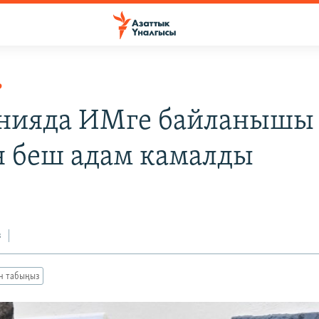
Р
нияда ИМге байланышы 
н беш адам камалды
з
ан табыңыз