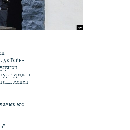
ен
ндүк Рейн-
үзүлгөн
окуратурадан
п аты менен
л ачык эле
.
и"