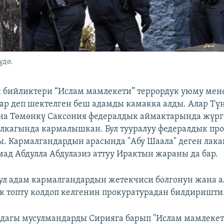
үдө.
 бийликтери “Ислам мамлекети” террордук уюму мен
р деп шектелген беш адамды камакка алды. Алар Тү
на Төмөнкү Саксония федералдык аймактарында жүрг
лкагында кармалышкан. Бул тууралуу федералдык пр
 Кармалгандардын арасында "Абу Шаала" деген лака
ад Абдулла Абдулазиз аттуу Ирактын жараны да бар.
ул адам кармалгандардын жетекчиси болгонун жана а
к топту колдоп келгенин прокуратурадан билдиришти
дагы мусулмандарды Сирияга барып "Ислам мамлекет