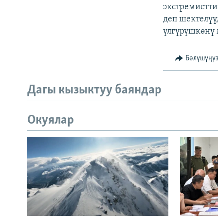
экстремистти
деп шектелүү
үлгүрүшкөнү
Бөлүшүңү
Дагы кызыктуу баяндар
Окуялар