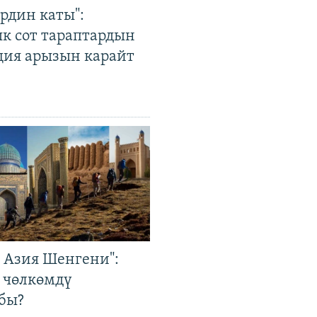
рдин каты":
к сот тараптардын
ция арызын карайт
р Азия Шенгени":
 чөлкөмдү
бы?