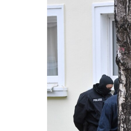
ЭЖЕ-СИҢДИЛЕР
АЗАТТЫК+
ЫҢГАЙСЫЗ СУРООЛОР