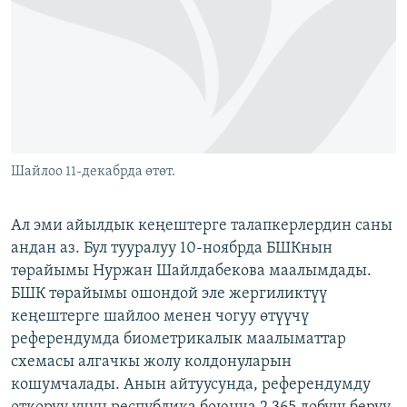
ОНЛАЙН ШЕРИНЕ
ЭЖЕ-СИҢДИЛЕР
АЗАТТЫК+
ЫҢГАЙСЫЗ СУРООЛОР
ЭЕ/АРнун бардык сайттары
Шайлоо 11-декабрда өтөт.
Ал эми айылдык кеңештерге талапкерлердин саны
андан аз. Бул тууралуу 10-ноябрда БШКнын
төрайымы Нуржан Шайлдабекова маалымдады.
БШК төрайымы ошондой эле жергиликтүү
кеңештерге шайлоо менен чогуу өтүүчү
референдумда биометрикалык маалыматтар
схемасы алгачкы жолу колдонуларын
кошумчалады. Анын айтуусунда, референдумду