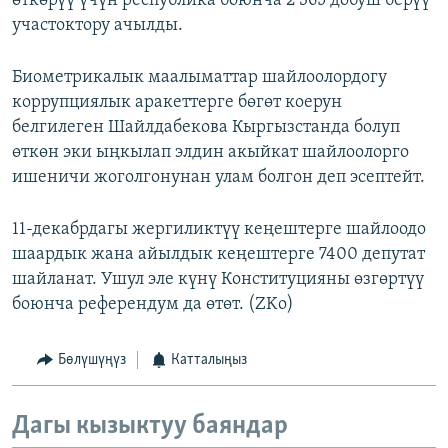
өткөрүү үчүн республика боюнча 2 365 добуш берүү
участоктору ачылды.
Биометрикалык маалыматтар шайлоолордогу
коррупциялык аракеттерге бөгөт коерун
белгилеген Шайлдабекова Кыргызстанда болуп
өткөн эки ыңкылап элдин акыйкат шайлоолорго
ишеничи жоголгонунан улам болгон деп эсептейт.
11-декабрдагы жергиликтүү кеңештерге шайлоодо
шаардык жана айылдык кеңештерге 7400 депутат
шайланат. Ушул эле күнү Конституцияны өзгөртүү
боюнча референдум да өтөт. (ZKo)
Бөлүшүңүз
Катталыңыз
Дагы кызыктуу баяндар