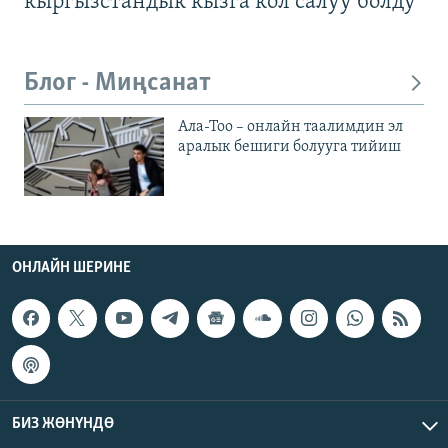
кыргызстандык кызга кол салуу болду
Блог - Миңсанат
Ала-Тоо – онлайн таалимдин эл
аралык бешиги болууга тийиш
ОНЛАЙН ШЕРИНЕ
БИЗ ЖӨНҮНДӨ