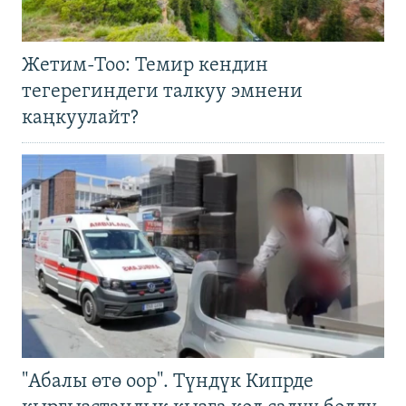
Жетим-Тоо: Темир кендин
тегерегиндеги талкуу эмнени
каңкуулайт?
"Абалы өтө оор". Түндүк Кипрде