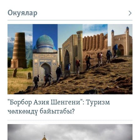
Окуялар
"Борбор Азия Шенгени": Туризм
чөлкөмдү байытабы?