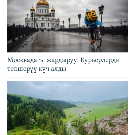
Москвадагы жардыруу: Курьерлерди
текшерүү күч алды