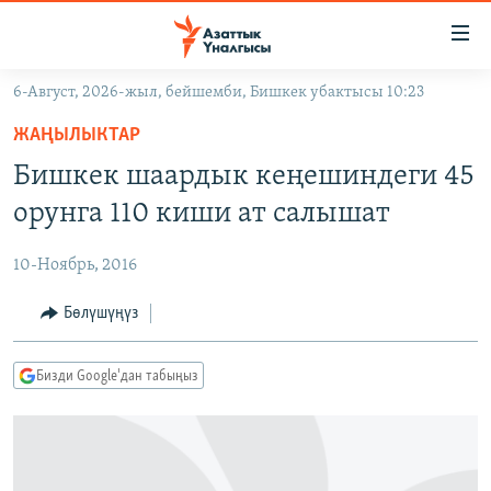
Линктер
Мазмунга
өтүңүз
6-Август, 2026-жыл, бейшемби, Бишкек убактысы 10:23
Навигацияга
ЖАҢЫЛЫКТАР
өтүңүз
ЖАҢЫЛЫКТАР
КЫРГЫЗСТАН
Издөөгө
Бишкек шаардык кеңешиндеги 45
салыңыз
ДҮЙНӨ
КЫРГЫЗСТАН
орунга 110 киши ат салышат
УКРАИНА
САЯСАТ
ДҮЙНӨ
10-Ноябрь, 2016
АТАЙЫН ИЛИКТӨӨ
ЭКОНОМИКА
БОРБОР АЗИЯ
ТВ ПРОГРАММАЛАР
Бөлүшүңүз
МАДАНИЯТ
ПОДКАСТ
БҮГҮН АЗАТТЫКТА
Бизди Google'дан табыңыз
ӨЗГӨЧӨ ПИКИР
ЭКСПЕРТТЕР ТАЛДАЙТ
БИЗ ЖАНА ДҮЙНӨ
Русский
ДАНИСТЕ