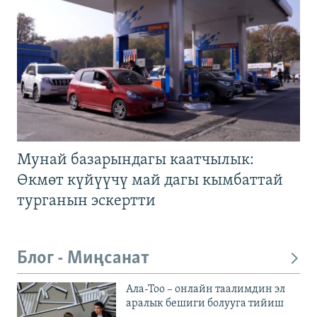
Мунай базарындагы каатчылык:
Өкмөт күйүүчү май дагы кымбаттай
турганын эскертти
Блог - Миңсанат
Ала-Тоо – онлайн таалимдин эл
аралык бешиги болууга тийиш