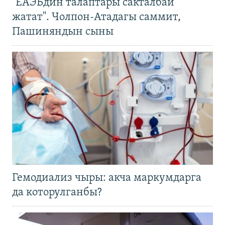
"ЕАЭБдин талаптары сакталбай
жатат". Чолпон-Атадагы саммит,
Пашиняндын сыны
Гемодиализ чыры: акча маркумдарга
да которулганбы?