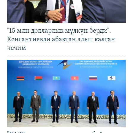
"15 млн долларлык мүлкүн берди".
Конгантиевди абактан алып калган
чечим