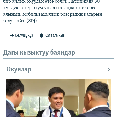
бир айлык окуудан өтсө болот. Натыйжада 30
күндүк аскер окуусун аяктагандар каттоого
алынып, мобилизациялык резервдин катарын
толуктайт. (SDj)
Бөлүшүңүз
Катталыңыз
Дагы кызыктуу баяндар
Окуялар