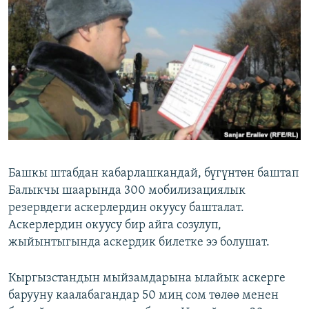
ОНЛАЙН ШЕРИНЕ
ЭЖЕ-СИҢДИЛЕР
АЗАТТЫК+
ЫҢГАЙСЫЗ СУРООЛОР
ЭЕ/АРнун бардык сайттары
Башкы штабдан кабарлашкандай, бүгүнтөн баштап
Балыкчы шаарында 300 мобилизациялык
резервдеги аскерлердин окуусу башталат.
Аскерлердин окуусу бир айга созулуп,
жыйынтыгында аскердик билетке ээ болушат.
Кыргызстандын мыйзамдарына ылайык аскерге
барууну каалабагандар 50 миң сом төлөө менен