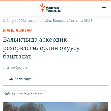
Линктер
Мазмунга
өтүңүз
8-Август, 2026-жыл, ишемби, Бишкек убактысы 05:38
Навигацияга
ЖАҢЫЛЫКТАР
өтүңүз
ЖАҢЫЛЫКТАР
КЫРГЫЗСТАН
Издөөгө
Балыкчыда аскердик
салыңыз
ДҮЙНӨ
КЫРГЫЗСТАН
резервдегилердин окуусу
УКРАИНА
САЯСАТ
ДҮЙНӨ
башталат
АТАЙЫН ИЛИКТӨӨ
ЭКОНОМИКА
БОРБОР АЗИЯ
15-Ноябрь, 2016
ТВ ПРОГРАММАЛАР
МАДАНИЯТ
Бөлүшүңүз
ПОДКАСТ
БҮГҮН АЗАТТЫКТА
ӨЗГӨЧӨ ПИКИР
ЭКСПЕРТТЕР ТАЛДАЙТ
Бизди Google'дан табыңыз
БИЗ ЖАНА ДҮЙНӨ
Русский
ДАНИСТЕ