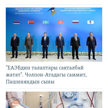
"ЕАЭБдин талаптары сакталбай
жатат". Чолпон-Атадагы саммит,
Пашиняндын сыны