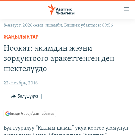
Линктер
Мазмунга
өтүңүз
8-Август, 2026-жыл, ишемби, Бишкек убактысы 09:56
Навигацияга
ЖАҢЫЛЫКТАР
өтүңүз
ЖАҢЫЛЫКТАР
КЫРГЫЗСТАН
Издөөгө
Ноокат: акимдин жээни
салыңыз
ДҮЙНӨ
КЫРГЫЗСТАН
зордуктоого аракеттенген деп
УКРАИНА
САЯСАТ
ДҮЙНӨ
шектелүүдө
АТАЙЫН ИЛИКТӨӨ
ЭКОНОМИКА
БОРБОР АЗИЯ
22-Ноябрь, 2016
ТВ ПРОГРАММАЛАР
МАДАНИЯТ
Бөлүшүңүз
ПОДКАСТ
БҮГҮН АЗАТТЫКТА
ӨЗГӨЧӨ ПИКИР
ЭКСПЕРТТЕР ТАЛДАЙТ
Бизди Google'дан табыңыз
БИЗ ЖАНА ДҮЙНӨ
Русский
Бул тууралуу “Кылым шамы” укук коргоо уюмунун
ДАНИСТЕ