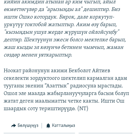
кийин акимдин атынан ар ким чыгып, айыл
өкмөттөгүлөр да "арызыңды ал" дешиптир. Биз
ишти Ошко котордук. Бирок, дале коркутуп-
үркүтүү токтобой жатыптыр. Аким өзү барып,
"кызыңдын ушул жерде жүрүшүн ойлойсуңбу"
дептир. Шектүүнүн эжеси болсо мектепке барып,
жаш кызды эл көзүнчө бетинен чымчып, жаман
сөздөр менен уяткарыптыр.
Ноокат районунун акими Бекболот Айтиев
секелекти зордуктоого шектелип кармалган адам
тууганы экенин “Азаттык” радиосуна ырастады.
Ошол эле маалда жабырлануучуларга басым болуп
жатат деген маалыматты четке какты. Ишти Ош
шаардык соту териштирүүдө. (NT)
Бөлүшүңүз
Катталыңыз