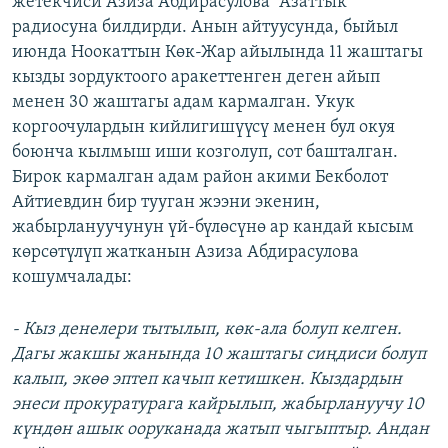
жетекчиси Азиза Абдирасулова “Азаттык”
ОНЛАЙН ШЕРИНЕ
ЭЖЕ-СИҢДИЛЕР
радиосуна билдирди. Анын айтуусунда, быйыл
июнда Ноокаттын Көк-Жар айылында 11 жаштагы
АЗАТТЫК+
кызды зордуктоого аракеттенген деген айып
ЫҢГАЙСЫЗ СУРООЛОР
менен 30 жаштагы адам кармалган. Укук
коргоочулардын кийлигишүүсү менен бул окуя
боюнча кылмыш иши козголуп, сот башталган.
ЭЕ/АРнун бардык сайттары
Бирок кармалган адам район акими Бекболот
Айтиевдин бир тууган жээни экенин,
жабырлануучунун үй-бүлөсүнө ар кандай кысым
көрсөтүлүп жатканын Азиза Абдирасулова
кошумчалады:
- Кыз денелери тытылып, көк-ала болуп келген.
Дагы жакшы жанында 10 жаштагы сиңдиси болуп
калып, экөө эптеп качып кетишкен. Кыздардын
энеси прокуратурага кайрылып, жабырлануучу 10
күндөн ашык ооруканада жатып чыгыптыр. Андан