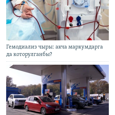
Гемодиализ чыры: акча маркумдарга
да которулганбы?