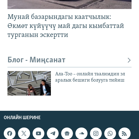
Мунай базарындагы каатчылык:
Өкмөт күйүүчү май дагы кымбаттай
турганын эскертти
Блог - Миңсанат
Ала-Тоо – онлайн таалимдин эл
аралык бешиги болууга тийиш
ОНЛАЙН ШЕРИНЕ