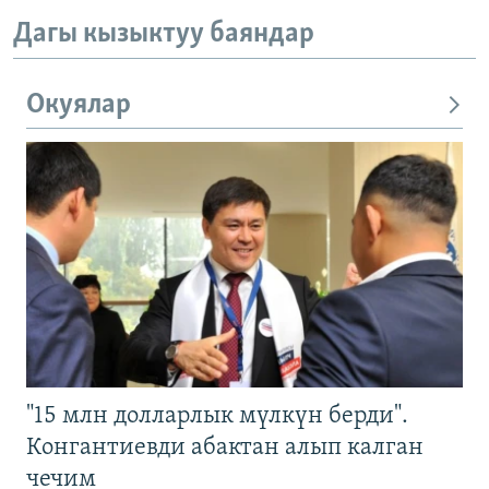
Дагы кызыктуу баяндар
Окуялар
"15 млн долларлык мүлкүн берди".
Конгантиевди абактан алып калган
чечим