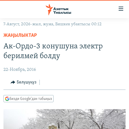
Линктер
Мазмунга
өтүңүз
7-Август, 2026-жыл, жума, Бишкек убактысы 00:12
Навигацияга
ЖАҢЫЛЫКТАР
өтүңүз
ЖАҢЫЛЫКТАР
КЫРГЫЗСТАН
Издөөгө
Ак-Ордо-3 конушуна электр
салыңыз
ДҮЙНӨ
КЫРГЫЗСТАН
берилмей болду
УКРАИНА
САЯСАТ
ДҮЙНӨ
22-Ноябрь, 2016
АТАЙЫН ИЛИКТӨӨ
ЭКОНОМИКА
БОРБОР АЗИЯ
ТВ ПРОГРАММАЛАР
Бөлүшүңүз
МАДАНИЯТ
ПОДКАСТ
БҮГҮН АЗАТТЫКТА
Бизди Google'дан табыңыз
ӨЗГӨЧӨ ПИКИР
ЭКСПЕРТТЕР ТАЛДАЙТ
БИЗ ЖАНА ДҮЙНӨ
Русский
ДАНИСТЕ