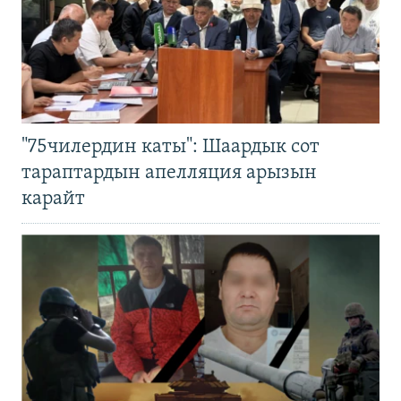
"75чилердин каты": Шаардык сот
тараптардын апелляция арызын
карайт