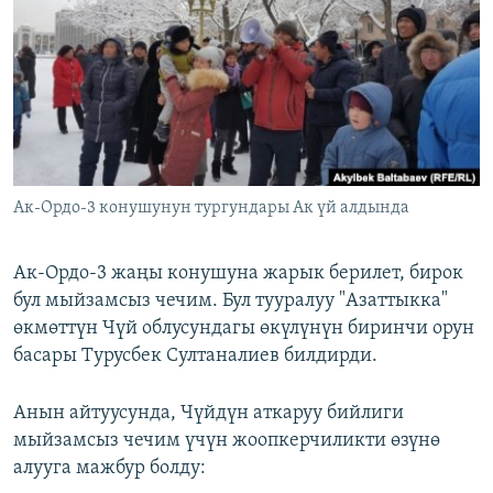
ОНЛАЙН ШЕРИНЕ
ЭЖЕ-СИҢДИЛЕР
АЗАТТЫК+
ЫҢГАЙСЫЗ СУРООЛОР
ЭЕ/АРнун бардык сайттары
Ак-Ордо-3 конушунун тургундары Ак үй алдында
Ак-Ордо-3 жаңы конушуна жарык берилет, бирок
бул мыйзамсыз чечим. Бул тууралуу "Азаттыкка"
өкмөттүн Чүй облусундагы өкүлүнүн биринчи орун
басары Турусбек Султаналиев билдирди.
Анын айтуусунда, Чүйдүн аткаруу бийлиги
мыйзамсыз чечим үчүн жоопкерчиликти өзүнө
алууга мажбур болду: