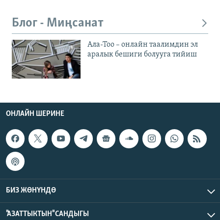
Блог - Миңсанат
Ала-Тоо – онлайн таалимдин эл
аралык бешиги болууга тийиш
ОНЛАЙН ШЕРИНЕ
БИЗ ЖӨНҮНДӨ
"АЗАТТЫКТЫН" САНДЫГЫ