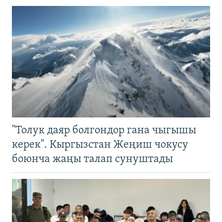
"Толук даяр болгондор гана чыгышы
керек". Кыргызстан Жеңиш чокусу
боюнча жаңы талап сунуштады