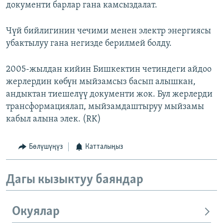
документи барлар гана камсыздалат.
Чүй бийлигинин чечими менен электр энергиясы
убактылуу гана негизде берилмей болду.
2005-жылдан кийин Бишкектин четиндеги айдоо
жерлердин көбүн мыйзамсыз басып алышкан,
андыктан тиешелүү документи жок. Бул жерлерди
трансформациялап, мыйзамдаштыруу мыйзамы
кабыл алына элек. (RK)
Бөлүшүңүз
Катталыңыз
Дагы кызыктуу баяндар
Окуялар