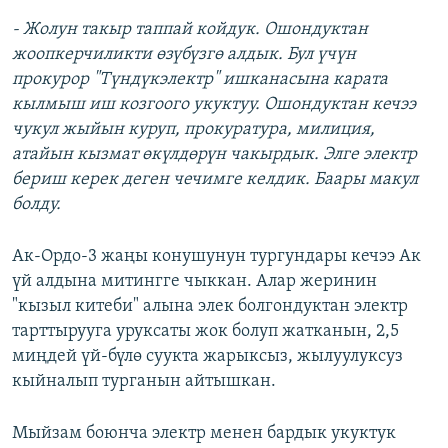
- Жолун такыр таппай койдук. Ошондуктан
жоопкерчиликти өзүбүзгө алдык. Бул үчүн
прокурор "Түндүкэлектр" ишканасына карата
кылмыш иш козгоого укуктуу. Ошондуктан кечээ
чукул жыйын куруп, прокуратура, милиция,
атайын кызмат өкүлдөрүн чакырдык. Элге электр
бериш керек деген чечимге келдик. Баары макул
болду.
Ак-Ордо-3 жаңы конушунун тургундары кечээ Ак
үй алдына митингге чыккан. Алар жеринин
"кызыл китеби" алына элек болгондуктан электр
тарттырууга уруксаты жок болуп жатканын, 2,5
миңдей үй-бүлө суукта жарыксыз, жылуулуксуз
кыйналып турганын айтышкан.
Мыйзам боюнча электр менен бардык укуктук