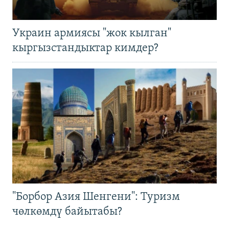
Украин армиясы "жок кылган"
кыргызстандыктар кимдер?
"Борбор Азия Шенгени": Туризм
чөлкөмдү байытабы?