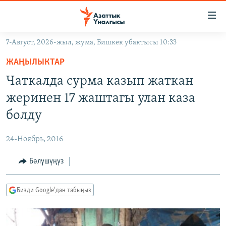
Линктер
Мазмунга
өтүңүз
7-Август, 2026-жыл, жума, Бишкек убактысы 10:33
Навигацияга
ЖАҢЫЛЫКТАР
өтүңүз
ЖАҢЫЛЫКТАР
КЫРГЫЗСТАН
Издөөгө
Чаткалда сурма казып жаткан
салыңыз
ДҮЙНӨ
КЫРГЫЗСТАН
жеринен 17 жаштагы улан каза
УКРАИНА
САЯСАТ
ДҮЙНӨ
болду
АТАЙЫН ИЛИКТӨӨ
ЭКОНОМИКА
БОРБОР АЗИЯ
24-Ноябрь, 2016
ТВ ПРОГРАММАЛАР
МАДАНИЯТ
Бөлүшүңүз
ПОДКАСТ
БҮГҮН АЗАТТЫКТА
ӨЗГӨЧӨ ПИКИР
ЭКСПЕРТТЕР ТАЛДАЙТ
Бизди Google'дан табыңыз
БИЗ ЖАНА ДҮЙНӨ
Русский
ДАНИСТЕ