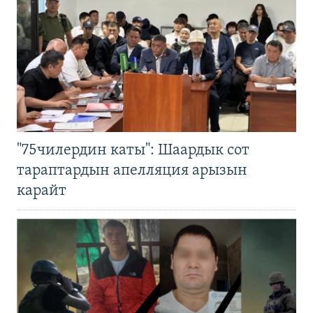
"75чилердин каты": Шаардык сот
тараптардын апелляция арызын
карайт