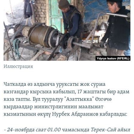
ОНЛАЙН ШЕРИНЕ
ЭЖЕ-СИҢДИЛЕР
АЗАТТЫК+
ЫҢГАЙСЫЗ СУРООЛОР
ЭЕ/АРнун бардык сайттары
Иллюстрация
Чаткалда өз алдынча уруксаты жок сурма
казгандар кырсыка кабылып, 17 жаштагы бир адам
каза тапты. Бул тууралуу "Азаттыкка" Өзгөчө
кырдаалдар министрлигинин маалымат
кызматынын өкүлү Нурбек Абдраимов кабарлады:
- 24-ноябрда саат 01.00 чамасында Терек-Сай айыл