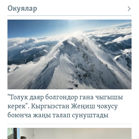
Окуялар
"Толук даяр болгондор гана чыгышы
керек". Кыргызстан Жеңиш чокусу
боюнча жаңы талап сунуштады