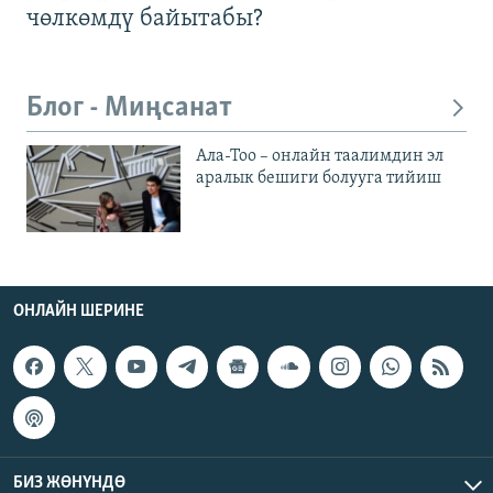
чөлкөмдү байытабы?
Блог - Миңсанат
Ала-Тоо – онлайн таалимдин эл
аралык бешиги болууга тийиш
ОНЛАЙН ШЕРИНЕ
БИЗ ЖӨНҮНДӨ