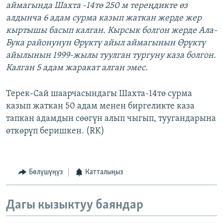
аймагында Шахта -14тө 250 м тереңдикте өз
алдынча 6 адам сурма казып жаткан жерде жер
кыртышы басып калган. Кырсык болгон жерде Ала-
Бука районунун Өрүктү айыл аймагынын Өрүктү
айылынын 1999-жылы туулган тургуну каза болгон.
Калган 5 адам жаракат алган эмес.
Терек-Сай шаарчасындагы Шахта-14тө сурма
казып жаткан 50 адам менен биргеликте каза
тапкан адамдын сөөгүн алып чыгып, туугандарына
өткөрүп беришкен. (RK)
Бөлүшүңүз
Катталыңыз
Дагы кызыктуу баяндар