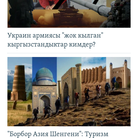
Украин армиясы "жок кылган"
кыргызстандыктар кимдер?
"Борбор Азия Шенгени": Туризм