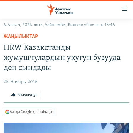
Линктер
Мазмунга
өтүңүз
6-Август, 2026-жыл, бейшемби, Бишкек убактысы 15:46
Навигацияга
ЖАҢЫЛЫКТАР
өтүңүз
ЖАҢЫЛЫКТАР
КЫРГЫЗСТАН
Издөөгө
HRW Казакстанды
салыңыз
ДҮЙНӨ
КЫРГЫЗСТАН
жумушчулардын укугун бузууда
УКРАИНА
САЯСАТ
ДҮЙНӨ
деп сындады
АТАЙЫН ИЛИКТӨӨ
ЭКОНОМИКА
БОРБОР АЗИЯ
25-Ноябрь, 2016
ТВ ПРОГРАММАЛАР
МАДАНИЯТ
Бөлүшүңүз
ПОДКАСТ
БҮГҮН АЗАТТЫКТА
ӨЗГӨЧӨ ПИКИР
ЭКСПЕРТТЕР ТАЛДАЙТ
Бизди Google'дан табыңыз
БИЗ ЖАНА ДҮЙНӨ
Русский
ДАНИСТЕ