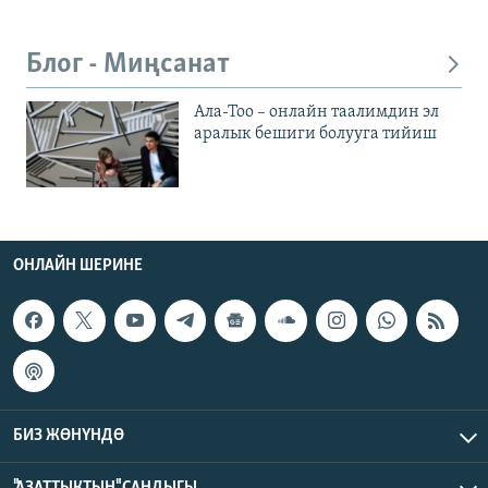
Блог - Миңсанат
Ала-Тоо – онлайн таалимдин эл
аралык бешиги болууга тийиш
ОНЛАЙН ШЕРИНЕ
БИЗ ЖӨНҮНДӨ
"АЗАТТЫКТЫН" САНДЫГЫ