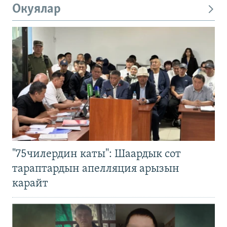
Окуялар
"75чилердин каты": Шаардык сот
тараптардын апелляция арызын
карайт