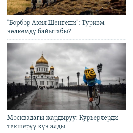
"Борбор Азия Шенгени": Туризм
чөлкөмдү байытабы?
Москвадагы жардыруу: Курьерлерди
текшерүү күч алды