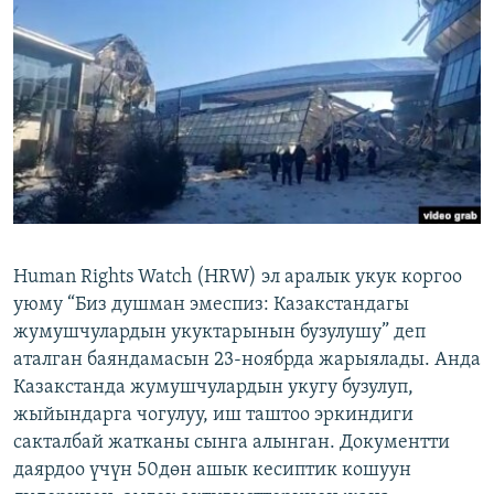
ОНЛАЙН ШЕРИНЕ
ЭЖЕ-СИҢДИЛЕР
АЗАТТЫК+
ЫҢГАЙСЫЗ СУРООЛОР
ЭЕ/АРнун бардык сайттары
Human Rights Watch (HRW) эл аралык укук коргоо
уюму “Биз душман эмеспиз: Казакстандагы
жумушчулардын укуктарынын бузулушу” деп
аталган баяндамасын 23-ноябрда жарыялады. Анда
Казакстанда жумушчулардын укугу бузулуп,
жыйындарга чогулуу, иш таштоо эркиндиги
сакталбай жатканы сынга алынган. Документти
даярдоо үчүн 50дөн ашык кесиптик кошуун