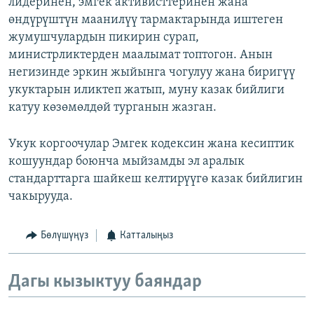
лидеринен, эмгек активисттеринен жана
өндүрүштүн маанилүү тармактарында иштеген
жумушчулардын пикирин сурап,
министрликтерден маалымат топтогон. Анын
негизинде эркин жыйынга чогулуу жана биригүү
укуктарын иликтеп жатып, муну казак бийлиги
катуу көзөмөлдөй турганын жазган.
Укук коргоочулар Эмгек кодексин жана кесиптик
кошуундар боюнча мыйзамды эл аралык
стандарттарга шайкеш келтирүүгө казак бийлигин
чакырууда.
Бөлүшүңүз
Катталыңыз
Дагы кызыктуу баяндар