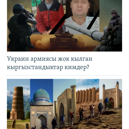
Украин армиясы жок кылган
кыргызстандыктар кимдер?