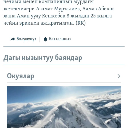
чечими менен компаниянын мурдагы
жетекчилери Азамат Мурзалиев, Алмаз Абеков
жана Аман уулу Кенжебек 8 жылдан 25 жылга
чейин эркинен ажыратылган. (RK)
Бөлүшүңүз
Катталыңыз
Дагы кызыктуу баяндар
Окуялар