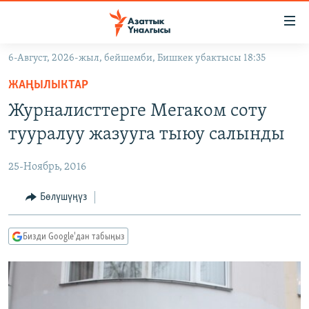
Линктер
Мазмунга
өтүңүз
6-Август, 2026-жыл, бейшемби, Бишкек убактысы 18:35
Навигацияга
ЖАҢЫЛЫКТАР
өтүңүз
ЖАҢЫЛЫКТАР
КЫРГЫЗСТАН
Издөөгө
Журналисттерге Мегаком соту
салыңыз
ДҮЙНӨ
КЫРГЫЗСТАН
тууралуу жазууга тыюу салынды
УКРАИНА
САЯСАТ
ДҮЙНӨ
25-Ноябрь, 2016
АТАЙЫН ИЛИКТӨӨ
ЭКОНОМИКА
БОРБОР АЗИЯ
ТВ ПРОГРАММАЛАР
Бөлүшүңүз
МАДАНИЯТ
ПОДКАСТ
БҮГҮН АЗАТТЫКТА
Бизди Google'дан табыңыз
ӨЗГӨЧӨ ПИКИР
ЭКСПЕРТТЕР ТАЛДАЙТ
БИЗ ЖАНА ДҮЙНӨ
Русский
ДАНИСТЕ