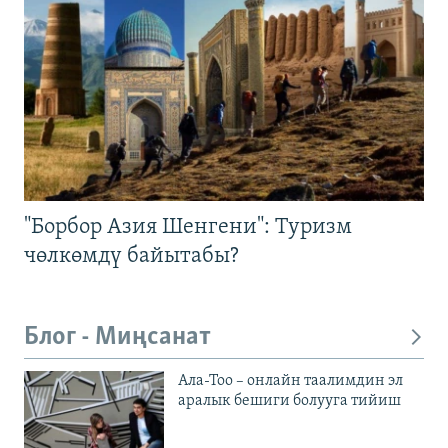
"Борбор Азия Шенгени": Туризм
чөлкөмдү байытабы?
Блог - Миңсанат
Ала-Тоо – онлайн таалимдин эл
аралык бешиги болууга тийиш