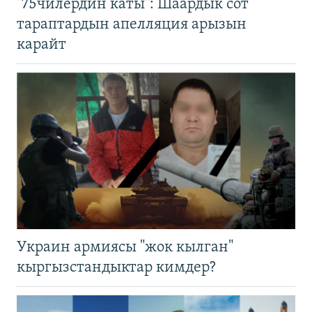
"75чилердин каты": Шаардык сот
тараптардын апелляция арызын
карайт
Украин армиясы "жок кылган"
кыргызстандыктар кимдер?