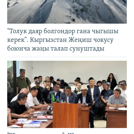
"Толук даяр болгондор гана чыгышы
керек". Кыргызстан Жеңиш чокусу
боюнча жаңы талап сунуштады