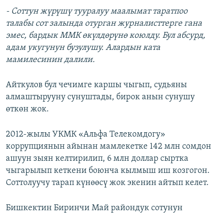
- Соттун жүрүшү тууралуу маалымат таратпоо
талабы сот залында отурган журналисттерге гана
эмес, бардык ММК өкүлдөрүнө коюлду. Бул абсурд,
адам укугунун бузулушу. Алардын ката
мамилесинин далили.
Айткулов бул чечимге каршы чыгып, судьяны
алмаштырууну сунуштады, бирок анын сунушу
өткөн жок.
2012-жылы УКМК «Альфа Телекомдогу»
коррупциянын айынан мамлекетке 142 млн сомдон
ашуун зыян келтирилип, 6 млн доллар сыртка
чыгарылып кеткени боюнча кылмыш иш козгогон.
Соттолуучу тарап күнөөсү жок экенин айтып келет.
Бишкектин Биринчи Май райондук сотунун