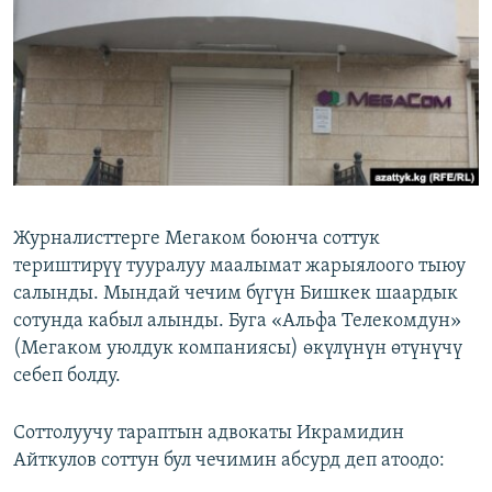
ОНЛАЙН ШЕРИНЕ
ЭЖЕ-СИҢДИЛЕР
АЗАТТЫК+
ЫҢГАЙСЫЗ СУРООЛОР
ЭЕ/АРнун бардык сайттары
Журналисттерге Мегаком боюнча соттук
териштирүү тууралуу маалымат жарыялоого тыюу
салынды. Мындай чечим бүгүн Бишкек шаардык
сотунда кабыл алынды. Буга «Альфа Телекомдун»
(Мегаком уюлдук компаниясы) өкүлүнүн өтүнүчү
себеп болду.
Соттолуучу тараптын адвокаты Икрамидин
Айткулов соттун бул чечимин абсурд деп атоодо: