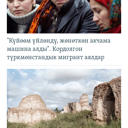
"Күйөөм үйлөндү, жөнөткөн акчама
машина алды". Кордолгон
түркмөнстандык мигрант аялдар