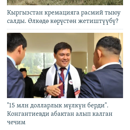
Кыргызстан кремацияга расмий тыюу
салды. Өлкөдө көрүстөн жетиштүүбү?
"15 млн долларлык мүлкүн берди".
Конгантиевди абактан алып калган
чечим