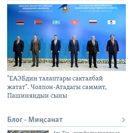
"ЕАЭБдин талаптары сакталбай
жатат". Чолпон-Атадагы саммит,
Пашиняндын сыны
Блог - Миңсанат