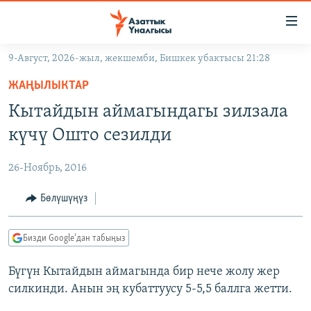
Линктер
Мазмунга
өтүңүз
9-Август, 2026-жыл, жекшемби, Бишкек убактысы 21:28
Навигацияга
ЖАҢЫЛЫКТАР
өтүңүз
ЖАҢЫЛЫКТАР
КЫРГЫЗСТАН
Издөөгө
Кытайдын аймагындагы зилзала
салыңыз
ДҮЙНӨ
КЫРГЫЗСТАН
күчү Ошто сезилди
УКРАИНА
САЯСАТ
ДҮЙНӨ
26-Ноябрь, 2016
АТАЙЫН ИЛИКТӨӨ
ЭКОНОМИКА
БОРБОР АЗИЯ
ТВ ПРОГРАММАЛАР
Бөлүшүңүз
МАДАНИЯТ
ПОДКАСТ
БҮГҮН АЗАТТЫКТА
Бизди Google'дан табыңыз
ӨЗГӨЧӨ ПИКИР
ЭКСПЕРТТЕР ТАЛДАЙТ
Бүгүн Кытайдын аймагында бир нече жолу жер
БИЗ ЖАНА ДҮЙНӨ
Русский
силкинди. Анын эң кубаттуусу 5-5,5 баллга жетти.
ДАНИСТЕ