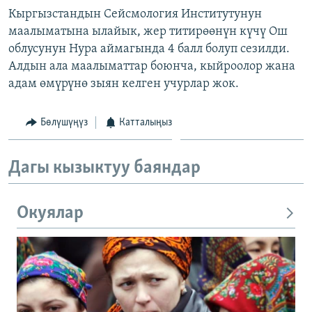
ОНЛАЙН ШЕРИНЕ
Кыргызстандын Сейсмология Институтунун
ЭЖЕ-СИҢДИЛЕР
маалыматына ылайык, жер титирөөнүн күчү Ош
АЗАТТЫК+
облусунун Нура аймагында 4 балл болуп сезилди.
ЫҢГАЙСЫЗ СУРООЛОР
Алдын ала маалыматтар боюнча, кыйроолор жана
адам өмүрүнө зыян келген учурлар жок.
ЭЕ/АРнун бардык сайттары
Бөлүшүңүз
Катталыңыз
Дагы кызыктуу баяндар
Окуялар