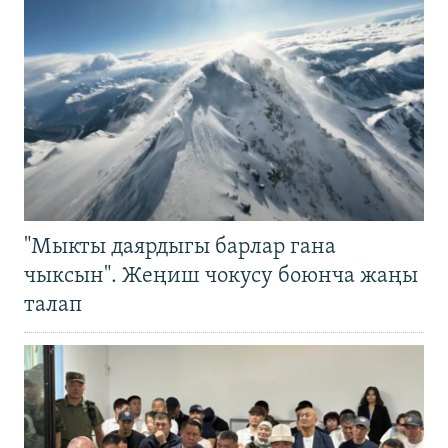
"Мыкты даярдыгы барлар гана
чыксын". Жеңиш чокусу боюнча жаңы
талап