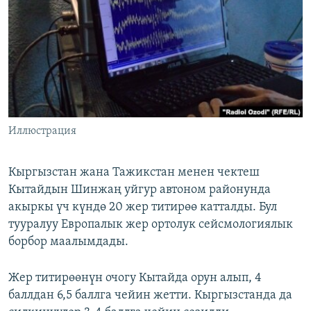
ОНЛАЙН ШЕРИНЕ
ЭЖЕ-СИҢДИЛЕР
АЗАТТЫК+
ЫҢГАЙСЫЗ СУРООЛОР
ЭЕ/АРнун бардык сайттары
Иллюстрация
Кыргызстан жана Тажикстан менен чектеш
Кытайдын Шинжаң уйгур автоном районунда
акыркы үч күндө 20 жер титирөө катталды. Бул
тууралуу Европалык жер ортолук сейсмологиялык
борбор маалымдады.
Жер титирөөнүн очогу Кытайда орун алып, 4
баллдан 6,5 баллга чейин жетти. Кыргызстанда да