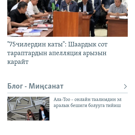
"75чилердин каты": Шаардык сот
тараптардын апелляция арызын
карайт
Блог - Миңсанат
Ала-Тоо – онлайн таалимдин эл
аралык бешиги болууга тийиш