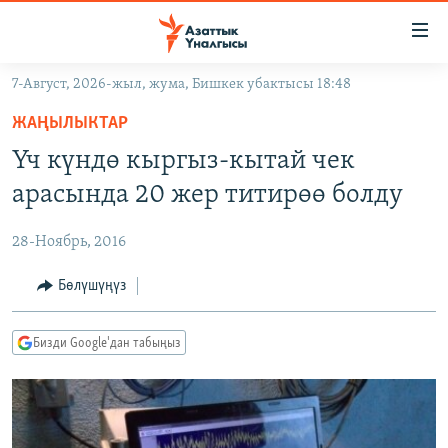
Линктер
Мазмунга
өтүңүз
7-Август, 2026-жыл, жума, Бишкек убактысы 18:48
Навигацияга
ЖАҢЫЛЫКТАР
өтүңүз
ЖАҢЫЛЫКТАР
КЫРГЫЗСТАН
Издөөгө
Үч күндө кыргыз-кытай чек
салыңыз
ДҮЙНӨ
КЫРГЫЗСТАН
арасында 20 жер титирөө болду
УКРАИНА
САЯСАТ
ДҮЙНӨ
28-Ноябрь, 2016
АТАЙЫН ИЛИКТӨӨ
ЭКОНОМИКА
БОРБОР АЗИЯ
ТВ ПРОГРАММАЛАР
Бөлүшүңүз
МАДАНИЯТ
ПОДКАСТ
БҮГҮН АЗАТТЫКТА
Бизди Google'дан табыңыз
ӨЗГӨЧӨ ПИКИР
ЭКСПЕРТТЕР ТАЛДАЙТ
БИЗ ЖАНА ДҮЙНӨ
Русский
ДАНИСТЕ