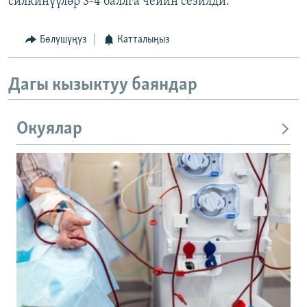
силкинүүлөр 3-4 баллга чейин сезилди.
Бөлүшүңүз
Катталыңыз
Дагы кызыктуу баяндар
Окуялар