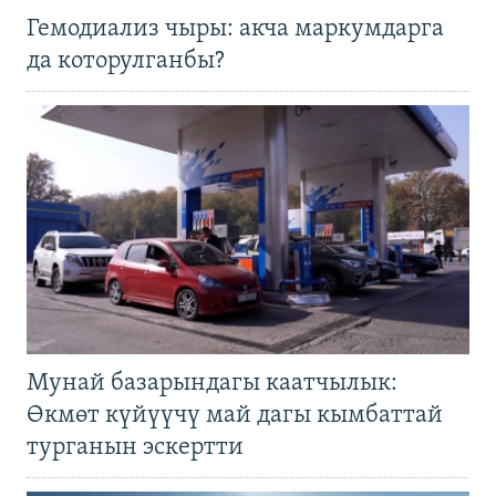
Гемодиализ чыры: акча маркумдарга
да которулганбы?
Мунай базарындагы каатчылык:
Өкмөт күйүүчү май дагы кымбаттай
турганын эскертти