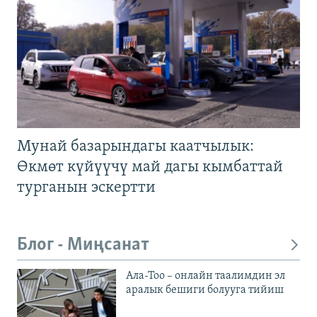
Мунай базарындагы каатчылык:
Өкмөт күйүүчү май дагы кымбаттай
турганын эскертти
Блог - Миңсанат
Ала-Тоо – онлайн таалимдин эл
аралык бешиги болууга тийиш