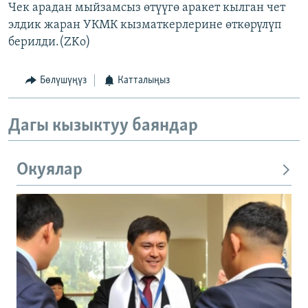
Чек арадан мыйзамсыз өтүүгө аракет кылган чет
элдик жаран УКМК кызматкерлерине өткөрүлүп
берилди.(ZKo)
Бөлүшүңүз
Катталыңыз
Дагы кызыктуу баяндар
Окуялар