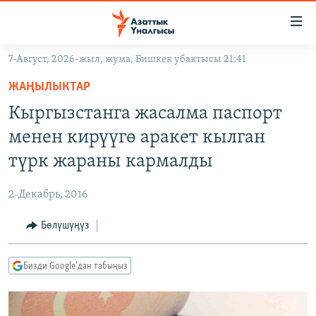
Линктер
Мазмунга
өтүңүз
7-Август, 2026-жыл, жума, Бишкек убактысы 21:41
Навигацияга
ЖАҢЫЛЫКТАР
өтүңүз
ЖАҢЫЛЫКТАР
КЫРГЫЗСТАН
Издөөгө
Кыргызстанга жасалма паспорт
салыңыз
ДҮЙНӨ
КЫРГЫЗСТАН
менен кирүүгө аракет кылган
УКРАИНА
САЯСАТ
ДҮЙНӨ
түрк жараны кармалды
АТАЙЫН ИЛИКТӨӨ
ЭКОНОМИКА
БОРБОР АЗИЯ
2-Декабрь, 2016
ТВ ПРОГРАММАЛАР
МАДАНИЯТ
Бөлүшүңүз
ПОДКАСТ
БҮГҮН АЗАТТЫКТА
ӨЗГӨЧӨ ПИКИР
ЭКСПЕРТТЕР ТАЛДАЙТ
Бизди Google'дан табыңыз
БИЗ ЖАНА ДҮЙНӨ
Русский
ДАНИСТЕ