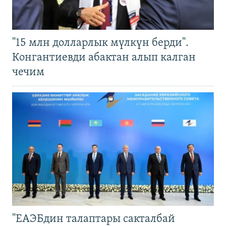
"15 млн долларлык мүлкүн берди".
Конгантиевди абактан алып калган
чечим
"ЕАЭБдин талаптары сакталбай