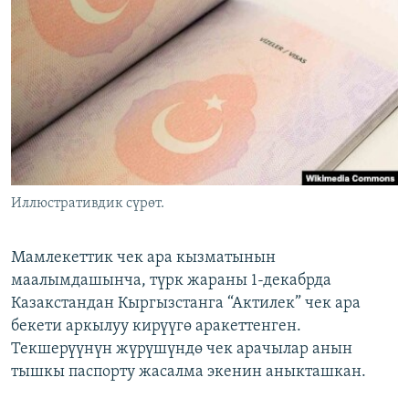
ОНЛАЙН ШЕРИНЕ
ЭЖЕ-СИҢДИЛЕР
АЗАТТЫК+
ЫҢГАЙСЫЗ СУРООЛОР
ЭЕ/АРнун бардык сайттары
Иллюстративдик сүрөт.
Мамлекеттик чек ара кызматынын
маалымдашынча, түрк жараны 1-декабрда
Казакстандан Кыргызстанга “Актилек” чек ара
бекети аркылуу кирүүгө аракеттенген.
Текшерүүнүн жүрүшүндө чек арачылар анын
тышкы паспорту жасалма экенин аныкташкан.