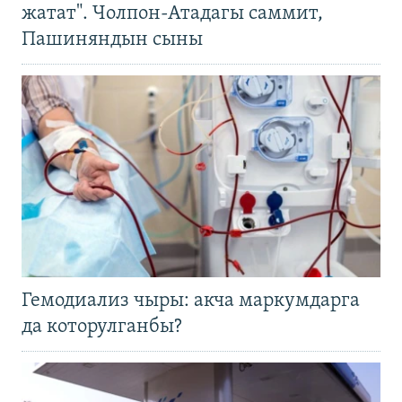
жатат". Чолпон-Атадагы саммит,
Пашиняндын сыны
Гемодиализ чыры: акча маркумдарга
да которулганбы?