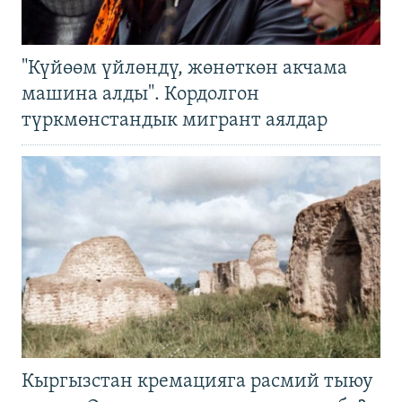
"Күйөөм үйлөндү, жөнөткөн акчама
машина алды". Кордолгон
түркмөнстандык мигрант аялдар
Кыргызстан кремацияга расмий тыюу