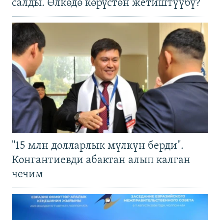
салды. Өлкөдө көрүстөн жетиштүүбү?
"15 млн долларлык мүлкүн берди".
Конгантиевди абактан алып калган
чечим