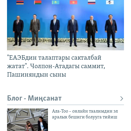
"ЕАЭБдин талаптары сакталбай
жатат". Чолпон-Атадагы саммит,
Пашиняндын сыны
Блог - Миңсанат
Ала-Тоо – онлайн таалимдин эл
аралык бешиги болууга тийиш