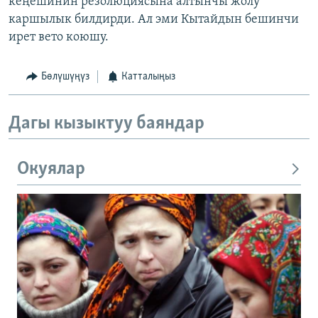
кеңешинин резолюциясына алтынчы жолу
каршылык билдирди. Ал эми Кытайдын бешинчи
ирет вето коюшу.
Бөлүшүңүз
Катталыңыз
Дагы кызыктуу баяндар
Окуялар