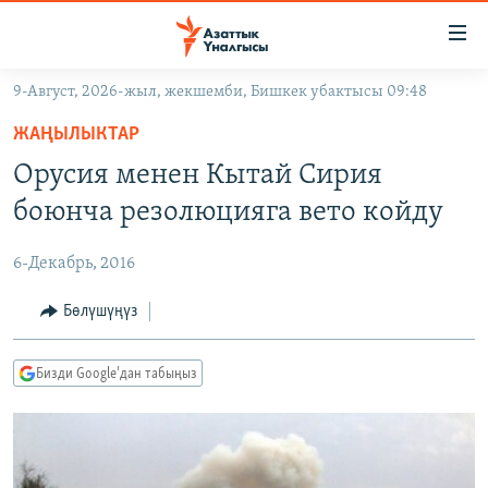
Линктер
Мазмунга
өтүңүз
9-Август, 2026-жыл, жекшемби, Бишкек убактысы 09:48
Навигацияга
ЖАҢЫЛЫКТАР
өтүңүз
ЖАҢЫЛЫКТАР
КЫРГЫЗСТАН
Издөөгө
Орусия менен Кытай Сирия
салыңыз
ДҮЙНӨ
КЫРГЫЗСТАН
боюнча резолюцияга вето койду
УКРАИНА
САЯСАТ
ДҮЙНӨ
6-Декабрь, 2016
АТАЙЫН ИЛИКТӨӨ
ЭКОНОМИКА
БОРБОР АЗИЯ
ТВ ПРОГРАММАЛАР
Бөлүшүңүз
МАДАНИЯТ
ПОДКАСТ
БҮГҮН АЗАТТЫКТА
Бизди Google'дан табыңыз
ӨЗГӨЧӨ ПИКИР
ЭКСПЕРТТЕР ТАЛДАЙТ
БИЗ ЖАНА ДҮЙНӨ
Русский
ДАНИСТЕ