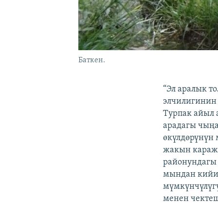
Баткен.
“Эл аралык т
элчилигинин 
Турпак айыл 
арадагы чыңа
өкүлдөрүнүн 
жакын каража
районундагы 
мындан кийин
мүмкүнчүлүгү
менен чектеш