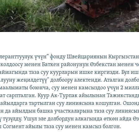
олеранттуулук үчүн” фонду Швейцариянын Кыргызста
колдоосу менен Баткен районунун Өзбекстан менен 
аймагында таза суу куурларын ишке киргизди. Бул иш
лууну жеңилдетүү" долбоору алектенди. Аталган долб
маалыматы боюнча, суу менен камсыздоо үчүн 2 милл
т сарпталган. Куур Ак-Турпак айылынан Тажикстанд
айылдарга тартылган суу линиясына кошулган. Ошонд
 да айылдын башка участкаларына таза суу линиясын
 түзүлдү. Ушул эле долбордун алкагында өткөн айда Ө
 Согмент айылы таза суу менен камсыз болгон.