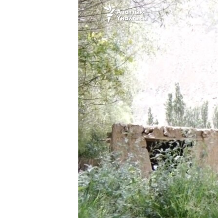
ЭЖЕ-СИҢДИЛЕР
АЗАТТЫК+
ЫҢГАЙСЫЗ СУРООЛОР