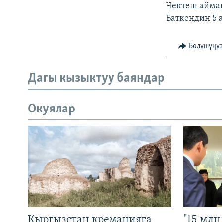
Чектеш аймак
Баткендин 5 
Бөлүшүңү
Дагы кызыктуу баяндар
Окуялар
Кыргызстан кремацияга
"15 мл