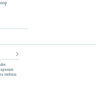
боор
)
айн
 аралык
га тийиш