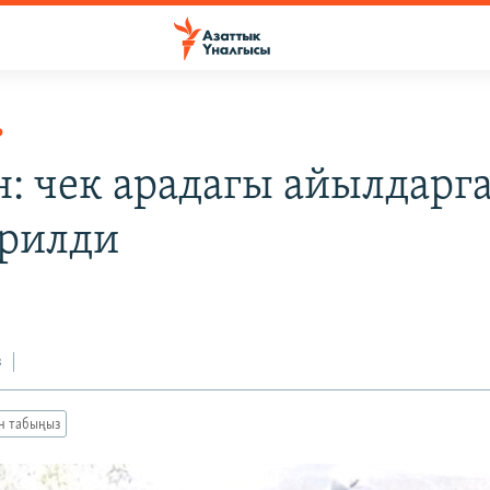
Р
н: чек арадагы айылдарга
ерилди
з
ан табыңыз