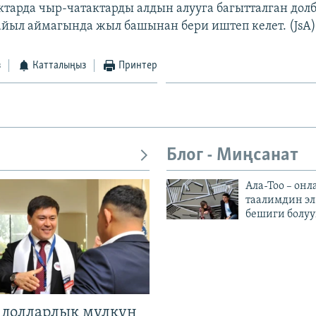
тарда чыр-чатактарды алдын алууга багытталган дол
айыл аймагында жыл башынан бери иштеп келет. (JsA
з
Катталыңыз
Принтер
Блог - Миңсанат
Ала-Тоо – онл
таалимдин эл
бешиги болуу
н долларлык мүлкүн