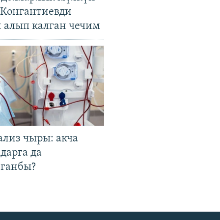
. Конгантиевди
н алып калган чечим
ализ чыры: акча
дарга да
лганбы?