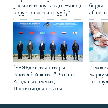
расмий тыюу салды. Өлкөдө
берди"
көрүстөн жетиштүүбү?
абакта
"ЕАЭБдин талаптары
Гемоди
сакталбай жатат". Чолпон-
маркум
Атадагы саммит,
котору
Пашиняндын сыны