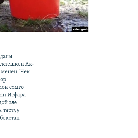
ндагы
чектешкен Ак-
 менен "Чек
оор
ион сомго
ын Исфара
ой эле
 тартуу
збекстан