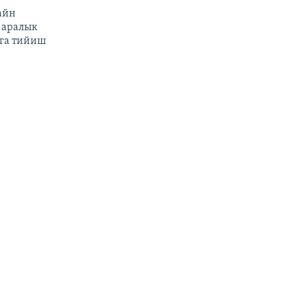
айн
 аралык
га тийиш