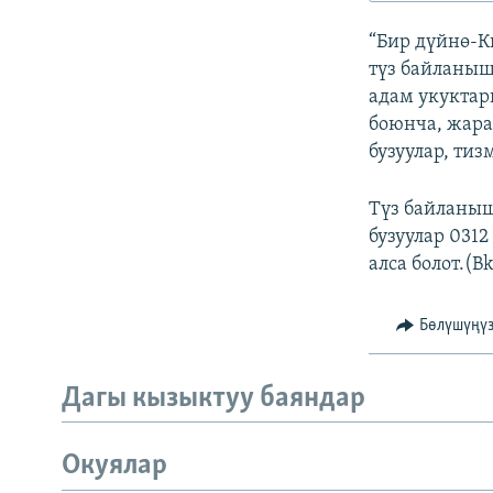
ЭЖЕ-СИҢДИЛЕР
“Бир дүйнө-К
АЗАТТЫК+
түз байланыш
ЫҢГАЙСЫЗ СУРООЛОР
адам укуктар
боюнча, жара
бузуулар, ти
Түз байланыш
бузуулар 0312
алса болот.(B
Бөлүшүңү
Дагы кызыктуу баяндар
Окуялар