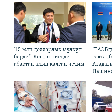
"15 млн долларлык мүлкүн
"ЕАЭБд
берди". Конгантиевди
сакталб
абактан алып калган чечим
Атадаг
Пашин