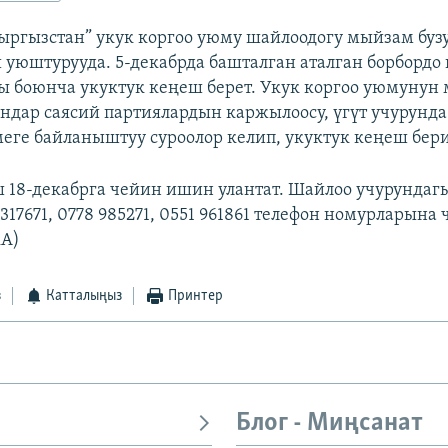
ыргызстан” укук коргоо уюму шайлоодогу мыйзам буз
 уюштурууда. 5-декабрда башталган аталган борбордо 
ы боюнча укуктук кеңеш берет. Укук коргоо уюмунун
ндар саясий партиялардын каржылоосу, үгүт учурунд
змеге байланыштуу суроолор келип, укуктук кеңеш бер
 18-декабрга чейин ишин улантат. Шайлоо учурунда
 317671, 0778 985271, 0551 961861 телефон номурларын
kA)
з
Катталыңыз
Принтер
Блог - Миңсанат