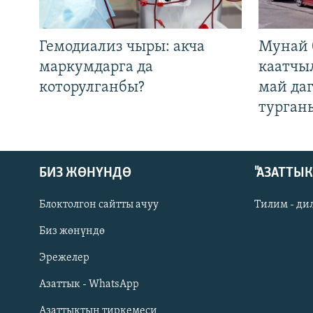
Гемодиализ чыры: акча
Мунай 
маркумдарга да
каатчы
которулганбы?
май да
турган
БИЗ ЖӨНҮНДӨ
"АЗАТТЫ
Блоктолгон сайтты ачуу
Тилим - ди
Биз жөнүндө
Русский
Эрежелер
Азаттык - WhatsApp
ОНЛАЙН ШЕРИНЕ
Азаттыктын тиркемеси