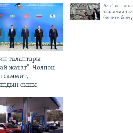
Ала-Тоо – онл
таалимдин эл
бешиги болуу
ин талаптары
ай жатат". Чолпон-
ы саммит,
яндын сыны