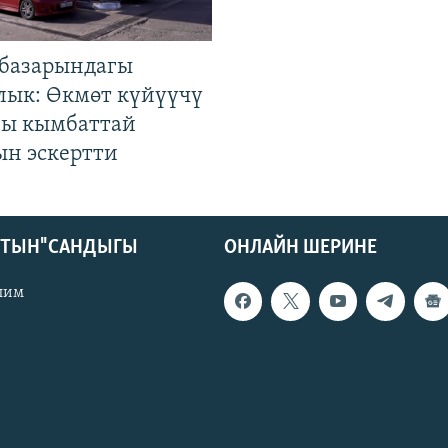
базарындагы
лык: Өкмөт күйүүчү
гы кымбаттай
ын эскертти
КТЫН" САНДЫГЫ
ОНЛАЙН ШЕРИНЕ
лим