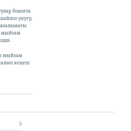
уулар боюнча
шайлоо укугу,
 маалыматы
а мыйзам
илди.
гы мыйзам
а чалып кеңеш