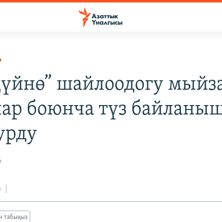
Р
дүйнө” шайлоодогу мыйз
лар боюнча түз байланы
урду
6
з
ан табыңыз